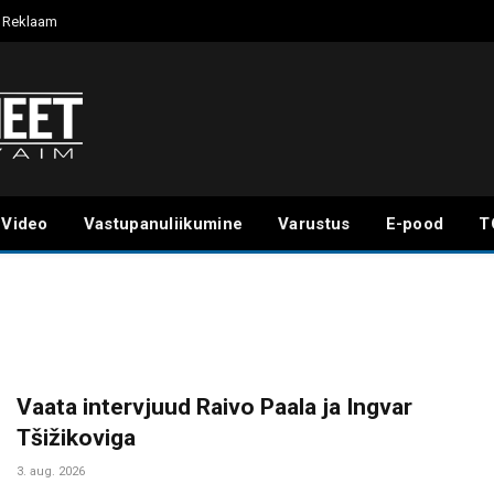
Reklaam
Video
Vastupanuliikumine
Varustus
E-pood
T
Vaata intervjuud Raivo Paala ja Ingvar
Tšižikoviga
3. aug. 2026