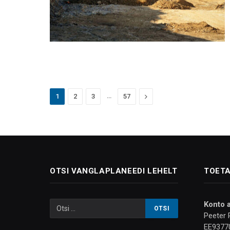
…
Next
1
2
3
57
OTSI VANGLAPLANEEDI LEHELT
TOETA
Konto 
Peeter 
EE9377