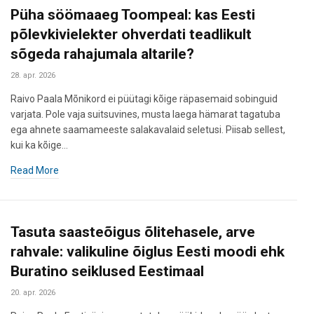
Püha söömaaeg Toompeal: kas Eesti
põlevkivielekter ohverdati teadlikult
sõgeda rahajumala altarile?
28. apr. 2026
Raivo Paala Mõnikord ei püütagi kõige räpasemaid sobinguid
varjata. Pole vaja suitsuvines, musta laega hämarat tagatuba
ega ahnete saamameeste salakavalaid seletusi. Piisab sellest,
kui ka kõige…
Read More
Tasuta saasteõigus õlitehasele, arve
rahvale: valikuline õiglus Eesti moodi ehk
Buratino seiklused Eestimaal
20. apr. 2026