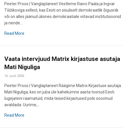
Peeter Proos | Vanglaplaneet Vestleme Raivo Paala ja Ingvar
Tšižikoviga sellest, kas Eesti on sisuliselt demokraatlik õigusriik
või on alles jäänud üksnes demokraatiale viitavad institutsioonid
ja nende…
Read More
Vaata intervjuud Matrix kirjastuse asutaja
Mati Niguliga
16. juuli 2026
Peeter Proos | Vanglaplaneet Räägime Matrix Kirjastuse asutaja
Mati Niguliga, kes on juba üle kahekümne aasta toonud Eesti
lugejateni raamatuid, mida teised kirjastused pole soovinud
avaldada. Uurime,…
Read More