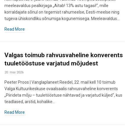
meeleavaldus pealkirjaga „Aitab! 13% astu tagasi!“, mille
korraldajate sõnul on tegemist rahumeelse, Eesti-meelse ning
tugeva ühiskondliku sõnumiga kogunemisega. Meeleavaldus…
Read More
Valgas toimub rahvusvaheline konverents
tuuletööstuse varjatud mõjudest
20. mai 2026
Peeter Proos | Vanglaplaneet Reedel, 22. mail kell 10 toimub
Valga Kultuurikeskuse ovaalsaalis rahvusvaheline konverents
„Piirideta mõju – tuuletööstuse nähtavad ja varjatud küljed“, kus
teadlased, arstid, kohalike…
Read More