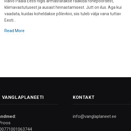
Raivo Paala Eesti riigis armastatakse rääkida rohepöördest,
kliimavastutusest ja ausast hinnastamisest. Jutt on ilus. Aga kui
vaadata, kuidas koheldakse põlevkivi, siis tuleb välja vana tuttav
Eesti…
Read More
 VANGLAPLANEETI
KONTAKT
andmed:
info@vanglaplaneet.ee
Proos
00771001063744