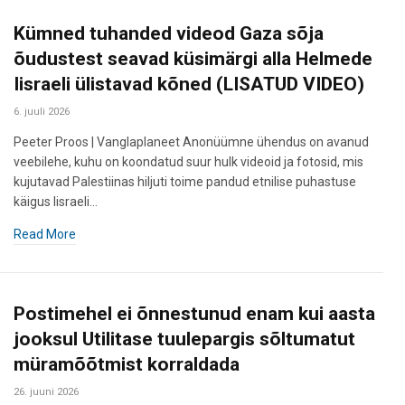
Kümned tuhanded videod Gaza sõja
õudustest seavad küsimärgi alla Helmede
Iisraeli ülistavad kõned (LISATUD VIDEO)
6. juuli 2026
Peeter Proos | Vanglaplaneet Anonüümne ühendus on avanud
veebilehe, kuhu on koondatud suur hulk videoid ja fotosid, mis
kujutavad Palestiinas hiljuti toime pandud etnilise puhastuse
käigus Iisraeli…
Read More
Postimehel ei õnnestunud enam kui aasta
jooksul Utilitase tuulepargis sõltumatut
müramõõtmist korraldada
26. juuni 2026