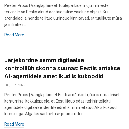
Peeter Proos | Vanglaplaneet Tuuleparkide mõju inimeste
tervisele on Eestis olnud aastaid tulise vaidluse objekt. Kui
arendajad ja nende tellitud uuringud kinnitavad, et tuulikute müra
ja infraheli…
Read More
Järjekordne samm digitaalse
kontrolliühiskonna suunas: Eestis antakse
AI-agentidele ametlikud isikukoodid
18. juuni 2026
Peeter Proos | Vanglaplaneet Eesti.ai nõukoda jõudis oma teisel
kohtumisel kokkuleppele, et Eesti liigub edasi tehisintellekti
agentidele digitaalse identiteedi ehk niinimetatud AI-isikukoodi
loomisega. Algatus sai toetuse peaminister…
Read More