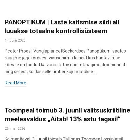
PANOPTIKUM | Laste kaitsmise sildi all
luuakse totaalne kontrollisüsteem
1. juuni 2026
Peeter Proos | VanglaplaneetSeekordses Panoptikumi saates
räägime järjekordsest viirusehirmu lainest kus hantaviiruse
kõrvale on toodud ka vana tuttav ebola. Räägime drooniohust
ning sellest, kuidas selle ümber kujundatakse…
Read More
Toompeal toimub 3. juunil valitsuskriitiline
meeleavaldus „Aitab! 13% astu tagasi!“
26. mai 2026
Kolmapäeval, 3. juunil toimub Tallinnas Toompea Lossiplatsil