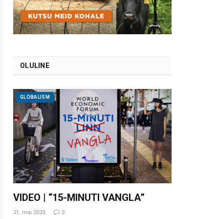
OLULINE
GLOBALISM
VIDEO | “15-MINUTI VANGLA”
21. mai 2023
2