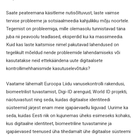
Saate peateemana käsitleme nutisõltuvust, laste vaimse
tervise probleeme ja sotsiaalmeedia kahjulikku mõju noortele.
Tegemist on probleemiga, mille olemasolu tunnistavad täna
juba nii peavoolu teadlased, eksperdid kui ka massimeedia.
Kuid kas laste kaitsmise nimel pakutavad lahendused on
tegelikult mõeldud nende probleemide lahendamiseks või
kasutatakse neid ettekäändena uute digitaalsete
kontrollimehhanismide kasutuselevõtuks?
Vaatame lähemalt Euroopa Liidu vanusekontrolli rakendusi,
biomeetrilist tuvastamist, Digi-ID arenguid, World ID projekti,
näotuvastust ning seda, kuidas digitaalse identiteedi
süsteemid järjest enam meie igapäevaellu liiguvad. Uurime ka
seda, kuidas Eesti riik on kujunemas üheks esimeseks kohaks,
kus digitaalne identiteet, biomeetriline tuvastamine ja
igapäevased teenused üha tihedamalt ühe digitaalse süsteemi