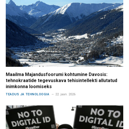
Maailma Majandusfoorumi kohtumine Davosis:
tehnokraatide tegevuskava tehisintellekti allutatud
inimkonna loomiseks
TEADUS JA TEHNOLOOGIA
22. jaan. 2026