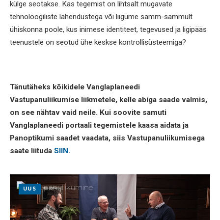
külge seotakse. Kas tegemist on lihtsalt mugavate
tehnoloogiliste lahendustega või liigume samm-sammult
ühiskonna poole, kus inimese identiteet, tegevused ja ligipääs
teenustele on seotud ühe keskse kontrollisüsteemiga?
Tänutäheks kõikidele Vanglaplaneedi
Vastupanuliikumise liikmetele, kelle abiga saade valmis,
on see nähtav vaid neile. Kui soovite samuti
Vanglaplaneedi portaali tegemistele kaasa aidata ja
Panoptikumi saadet vaadata, siis Vastupanuliikumisega
saate liituda
SIIN
.
UUS