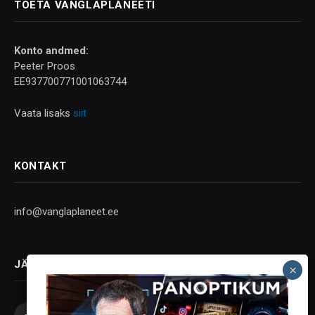
TOETA VANGLAPLANEETI
Konto andmed:
Peeter Proos
EE937700771001063744
Vaata lisaks
siit
KONTAKT
info@vanglaplaneet.ee
JÄLGI SOTSIAALMEEDIAS