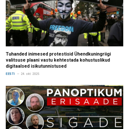
Tuhanded inimesed protestisid Ühendkuningriigi
valitsuse plaani vastu kehtestada kohustuslikud
digitaalsed isikutunnistused
EESTI
24. okt. 2025