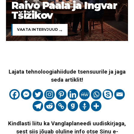
Raivo Paala ja Ingvar
Tšižikov
VAATA INTERVJUUD
Lajata tehnoloogiahiidude tsensuurile ja jaga
seda artiklit!
Kindlasti liitu ka Vanglaplaneedi uudiskirjaga,
sest siis jõuab oluline info otse Sinu e-