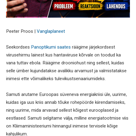
Peeter Proos |
Vanglaplaneet
Seekordses
Panoptikumi saates
räägime järjekordsest
viirusehirmu lainest kus hantaviiruse kõrvale on toodud ka
vana tuttav ebola. Räägime drooniohust ning sellest, kuidas
selle ümber kujundatakse avalikku arvamust ja valmistatakse
inimesi ette võimalikeks tulevikustsenaariumideks.
Samuti arutame Euroopas süveneva energiakriisi üle, uurime,
kuidas iga uus kriis annab tõuke rohepöörde kiirendamiseks,
ning uurime, mida arvavad sellest kõigest eurooplased ja
eestlased. Samuti selgitame välja, milline energiatootmise viis
on Kliimaministeeriumi hinnangul inimese tervisele kõige
kahjulikum.