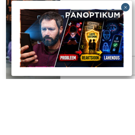
President Trump
allkirjastas täidesaatva
korralduse, millega
keelatakse keskpanga