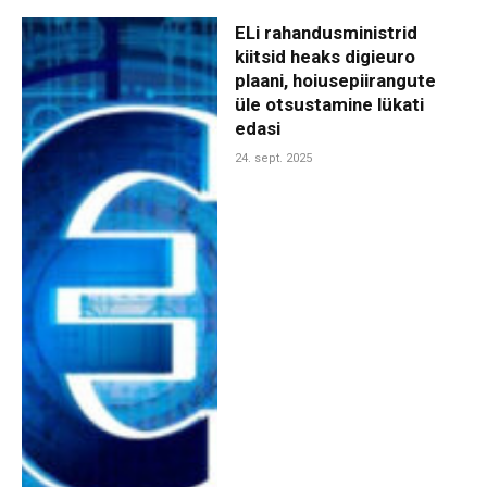
ELi rahandusministrid
kiitsid heaks digieuro
plaani, hoiusepiirangute
üle otsustamine lükati
edasi
24. sept. 2025