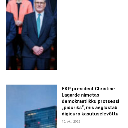
EKP president Christine
Lagarde nimetas
demokraatlikku protsessi
„piduriks“, mis aeglustab
digieuro kasutuselevõttu
10. okt. 2025