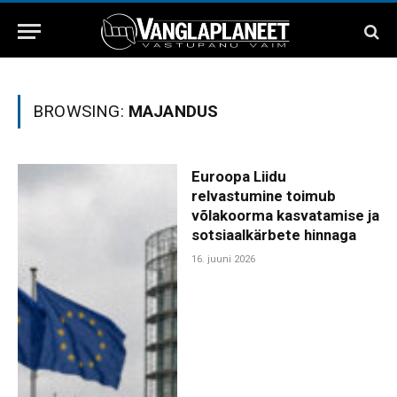
BROWSING:
MAJANDUS
Euroopa Liidu
relvastumine toimub
võlakoorma kasvatamise ja
sotsiaalkärbete hinnaga
16. juuni 2026