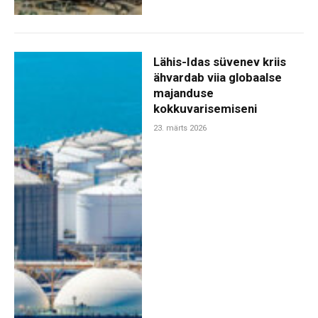
Lähis-Idas süvenev kriis
ähvardab viia globaalse
majanduse
kokkuvarisemiseni
23. märts 2026