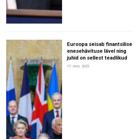
Euroopa seisab finantsilise
enesehävituse lävel ning
juhid on sellest teadlikud
17. dets. 2025