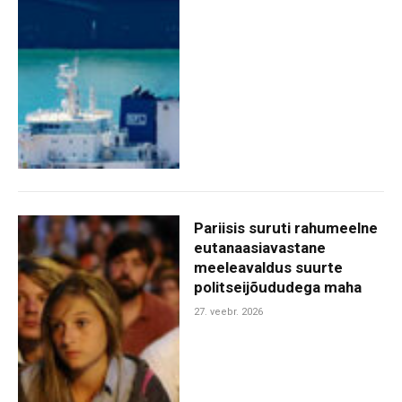
Pariisis suruti rahumeelne
eutanaasiavastane
meeleavaldus suurte
politseijõududega maha
27. veebr. 2026