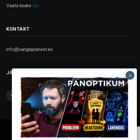
Vaata lisaks
siit
KONTAKT
info@vanglaplaneet.ee
JÄLGI SOTSIAALMEEDIAS
Facebook
X
Instagram
YouTube
Telegram
(Twitter)
Vanglaplaneet - Vastupanu Vaim