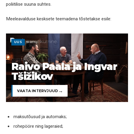
poliitilise suuna suhtes.
Meeleavalduse kesksete teemadena tõstetakse esile:
UUS
Raivo Paala ja Ingvar
Tšižikov
VAATA INTERVJUUD
maksutõusud ja automaks;
rohepööre ning lageraied;