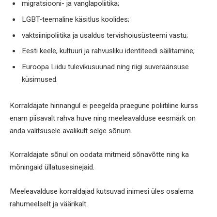
migratsiooni- ja vanglapoliitika;
LGBT-teemaline käsitlus koolides;
vaktsiinipoliitika ja usaldus tervishoiusüsteemi vastu;
Eesti keele, kultuuri ja rahvusliku identiteedi säilitamine;
Euroopa Liidu tulevikusuunad ning riigi suveräänsuse
küsimused.
Korraldajate hinnangul ei peegelda praegune poliitiline kurss
enam piisavalt rahva huve ning meeleavalduse eesmärk on
anda valitsusele avalikult selge sõnum.
Korraldajate sõnul on oodata mitmeid sõnavõtte ning ka
mõningaid üllatusesinejaid.
Meeleavalduse korraldajad kutsuvad inimesi üles osalema
rahumeelselt ja väärikalt.