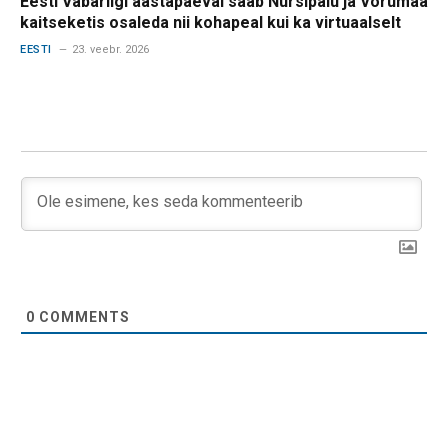
Eesti Vabariigi aastapäeval saab Nursipalu ja Võrumaa
kaitseketis osaleda nii kohapeal kui ka virtuaalselt
EESTI
23. veebr. 2026
0
COMMENTS