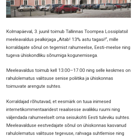
Kolmapäeval, 3. juunil toimub Tallinnas Toompea Lossiplatsil
meeleavaldus pealkirjaga „Aitab! 13% astu tagasi!“, mille
korraldajate sõnul on tegemist rahumeelse, Eesti-meelse ning
tugeva ühiskondliku sõnumiga kogunemisega.
Meeleavaldus toimub kell 13.00–17.00 ning selle keskmes on
rahulolematus valitsuse senise poliitika ja ühiskonnas
toimuvate arengute suhtes.
Korraldajad rõhutavad, et eesmärk on tuua inimesed
internetikommentaaridest reaalsesse avalikku ruumi ning
väljendada rahumeelselt oma seisukohti Eesti tuleviku suhtes.
Meeleavalduse eestvedajate sõnul on ühiskonnas kasvanud
rahulolematus valitsuse tegevuse, rahvaga suhtlemise ning