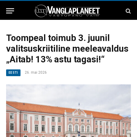
Toompeal toimub 3. juunil
valitsuskriitiline meeleavaldus
„Aitab! 13% astu tagasi!“
26. mai 2026
EESTI