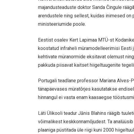
majandusteaduste doktor Sanda Čingule räägi
arendustele ning sellest, kuidas inimesed on
ministeeriumide poole.
Eestist osalev Kert Lapimaa MTÜ-st Kodanike
koostatud infraheli müramodelleerimisi Eesti 
kehtivate müranormide eksitavat olemust nin
pakkuda piisavat kaitset hiigeltuugenite tegeli
Portugali teadlane professor Mariana Alves-
tänapäevases müratõrjes kasutatakse endisel
hinnangul ei vasta enam kaasaegse tööstusmü
Läti Ülikooli teadur Jānis Blahins räägib tuul
võimalikest keskkonnamõjudest. Ta analüüsib 
plaaniga püstitada üle riigi kuni 2000 hiigeltu