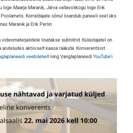
iige Maarja Maranik, Järva vallavolikogu liige Erik
n Poolamets. Korraldajate sõnul lisandub paneeli veel üks
s Maranik ja Erik Perlin.
videomaterjalidele lisatakse subtiitrid. Külastajatel on
 aruteludes aktiivselt kaasa rääkida. Konverentsist
glaplaneedi veebilehelt
ning Vanglaplaneedi
YouTube’i