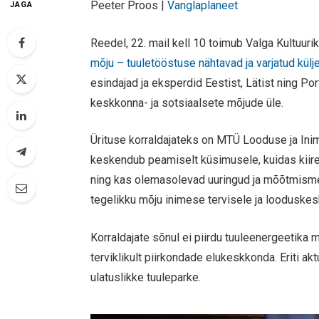
Peeter Proos |
Vanglaplaneet
JAGA
Reedel, 22. mail kell 10 toimub Valga Kultuur
mõju – tuuletööstuse nähtavad ja varjatud külj
esindajad ja eksperdid Eestist, Lätist ning Por
keskkonna- ja sotsiaalsete mõjude üle.
Ürituse korraldajateks on MTÜ Looduse ja In
keskendub peamiselt küsimusele, kuidas kiire
ning kas olemasolevad uuringud ja mõõtmisme
tegelikku mõju inimese tervisele ja looduske
Korraldajate sõnul ei piirdu tuuleenergeetika m
terviklikult piirkondade elukeskkonda. Eriti ak
ulatuslikke tuuleparke.