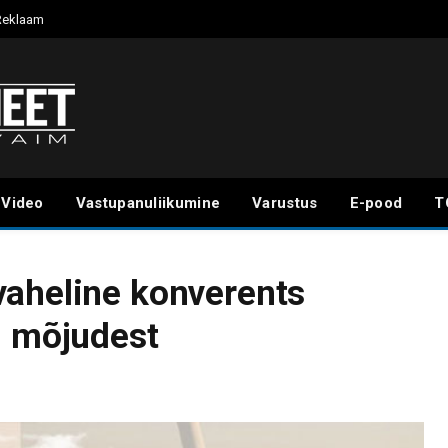
Reklaam
Video
Vastupanuliikumine
Varustus
E-pood
T
vaheline konverents
d mõjudest