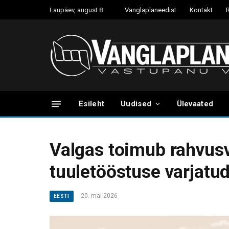
Laupäev, august 8
Vanglaplaneedist
Kontakt
Esileht
Uudised
Ülevaated
Valgas toimub rahvus
tuuletööstuse varjatu
20. mai 2026
EESTI