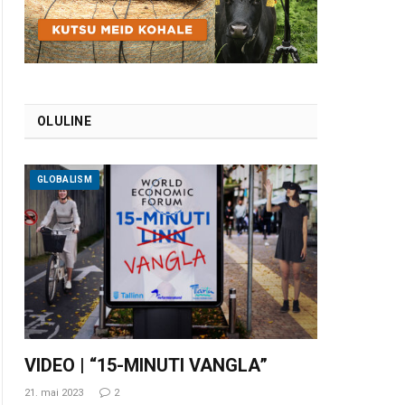
OLULINE
GLOBALISM
VIDEO | “15-MINUTI VANGLA”
21. mai 2023
2