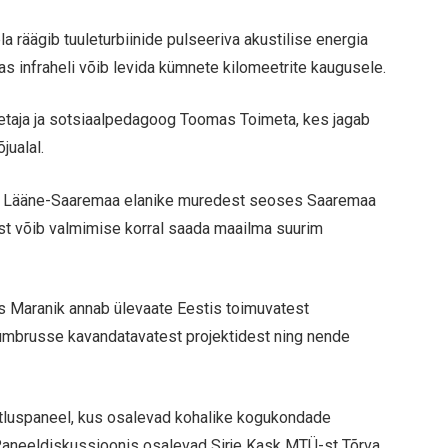
la räägib tuuleturbiinide pulseeriva akustilise energia
das infraheli võib levida kümnete kilomeetrite kaugusele.
etaja ja sotsiaalpedagoog Toomas Toimeta, kes jagab
jualal.
gib Lääne-Saaremaa elanike muredest seoses Saaremaa
est võib valmimise korral saada maailma suurim
 Maranik annab ülevaate Eestis toimuvatest
 ümbrusse kavandatavatest projektidest ning nende
stluspaneel, kus osalevad kohalike kogukondade
. Paneeldiskussioonis osalevad Sirje Kask MTÜ-st Tõrva