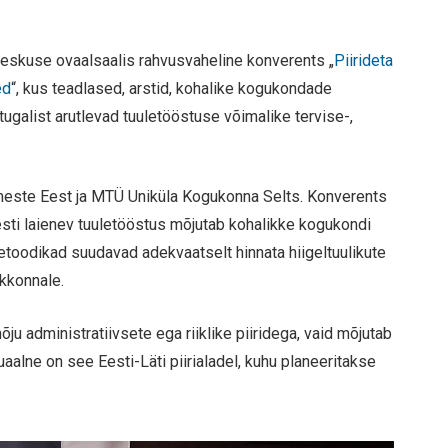
ikeskuse ovaalsaalis rahvusvaheline konverents „
Piirideta
ed
“, kus teadlased, arstid, kohalike kogukondade
tugalist arutlevad tuuletööstuse võimalike tervise-,
imeste Eest ja MTÜ Uniküla Kogukonna Selts. Konverents
sti laienev tuuletööstus mõjutab kohalikke kogukondi
toodikad suudavad adekvaatselt hinnata hiigeltuulikute
skkonnale.
õju administratiivsete ega riiklike piiridega, vaid mõjutab
tuaalne on see Eesti-Läti piirialadel, kuhu planeeritakse