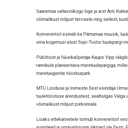
Saaremaa vallavolikogu liige ja arst Anti Kukke
võimalikust mõjust tervisele ning sellest, kui
Konverentsil esineb ka Pärnumaa muusik, luul
oma kogemusi elust Sopi-Tootsi tuulepargi mõ
Publitsist ja füüsikaõpetaja Kaupo Vipp rää
rannikule planeeritava meretuulepargiga, mill
meretuugenite tööstuspark.
MTÜ Looduse ja Inimeste Eest esindaja Urmas
tuuletööstuse arendustest, sealhulgas Valga
võimalikust mõjust piirkonnale.
Lisaks ettekannetele toimub konverentsil ve
esindajad ja omavalitsuste liikmed üle Eesti