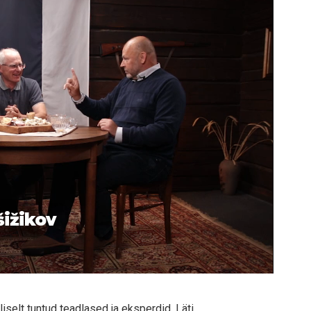
šižikov
selt tuntud teadlased ja eksperdid. Läti