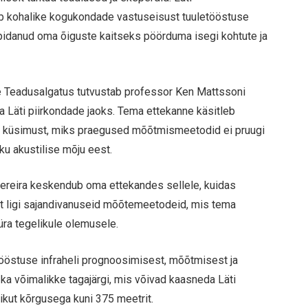
b kohalike kogukondade vastuseisust tuuletööstuse
 pidanud oma õiguste kaitseks pöörduma isegi kohtute ja
 Teadusalgatus tutvustab professor Ken Mattssoni
ja Läti piirkondade jaoks. Tema ettekanne käsitleb
g küsimust, miks praegused mõõtmismeetodid ei pruugi
ku akustilise mõju eest.
Pereira keskendub oma ettekandes sellele, kuidas
t ligi sajandivanuseid mõõtemeetodeid, mis tema
ra tegelikule olemusele.
etööstuse infraheli prognoosimisest, mõõtmisest ja
ka võimalikke tagajärgi, mis võivad kaasneda Läti
ulikut kõrgusega kuni 375 meetrit.