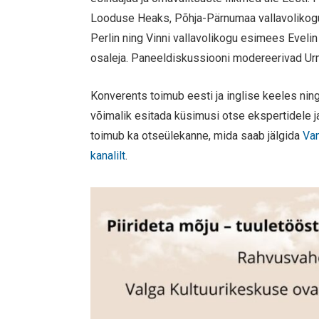
Looduse Heaks, Põhja-Pärnumaa vallavolikogu l
Perlin ning Vinni vallavolikogu esimees Eveli
osaleja. Paneeldiskussiooni modereerivad Urma
Konverents toimub eesti ja inglise keeles ning 
võimalik esitada küsimusi otse ekspertidele ja
toimub ka otseülekanne, mida saab jälgida
Van
kanalilt
.