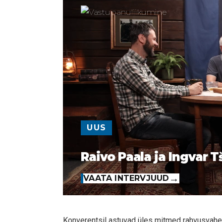
UUS
Raivo Paala ja Ingvar T
VAATA INTERVJUUD
Konverentsil astuvad üles mitmed rahvusvaheli