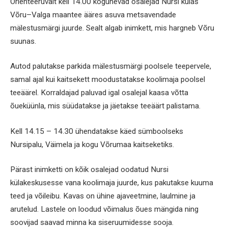
Orienteeruvalt kell 14.00 kogunevad osalejad Nursi külas
Võru–Valga maantee ääres asuva metsavendade
mälestusmärgi juurde. Sealt algab inimkett, mis hargneb Võru
suunas.
Autod palutakse parkida mälestusmärgi poolsele teepervele,
samal ajal kui kaitsekett moodustatakse koolimaja poolsel
teeäärel. Korraldajad paluvad igal osalejal kaasa võtta
õueküünla, mis süüdatakse ja jäetakse teeäärt palistama.
Kell 14.15 – 14.30 ühendatakse käed sümboolseks
Nursipalu, Väimela ja kogu Võrumaa kaitseketiks.
Pärast inimketti on kõik osalejad oodatud Nursi
külakeskusesse vana koolimaja juurde, kus pakutakse kuuma
teed ja võileibu. Kavas on ühine ajaveetmine, laulmine ja
arutelud. Lastele on loodud võimalus õues mängida ning
soovijad saavad minna ka siseruumidesse sooja.