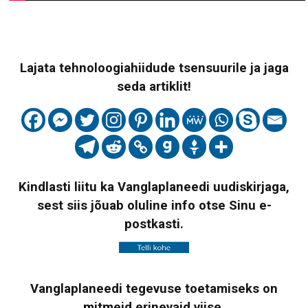
Lajata tehnoloogiahiidude tsensuurile ja jaga
seda artiklit!
Kindlasti liitu ka Vanglaplaneedi uudiskirjaga,
sest siis jõuab oluline info otse Sinu e-
postkasti.
Vanglaplaneedi tegevuse toetamiseks on
mitmeid erinevaid viise,