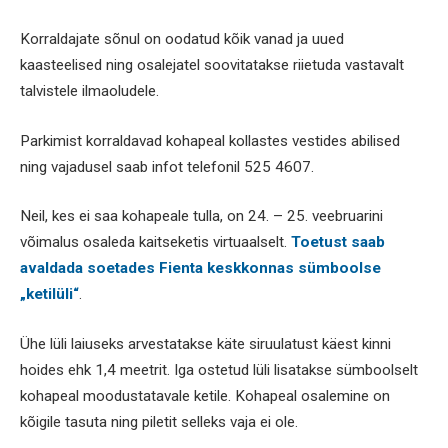
Korraldajate sõnul on oodatud kõik vanad ja uued
kaasteelised ning osalejatel soovitatakse riietuda vastavalt
talvistele ilmaoludele.
Parkimist korraldavad kohapeal kollastes vestides abilised
ning vajadusel saab infot telefonil 525 4607.
Neil, kes ei saa kohapeale tulla, on 24. – 25. veebruarini
võimalus osaleda kaitseketis virtuaalselt.
Toetust saab
avaldada soetades Fienta keskkonnas sümboolse
„ketilüli“
.
Ühe lüli laiuseks arvestatakse käte siruulatust käest kinni
hoides ehk 1,4 meetrit. Iga ostetud lüli lisatakse sümboolselt
kohapeal moodustatavale ketile. Kohapeal osalemine on
kõigile tasuta ning piletit selleks vaja ei ole.