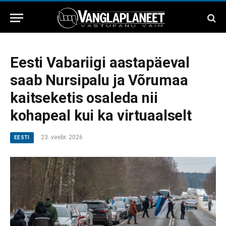
Eesti Vabariigi aastapäeval
saab Nursipalu ja Võrumaa
kaitseketis osaleda nii
kohapeal kui ka virtuaalselt
23. veebr. 2026
EESTI