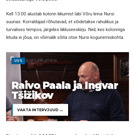
Kell 13.00 alustab kolonn liikumist läbi Võru linna Nursi
suunas. Korraldajad rõhutavad, et sõidetakse rahulikus ja
turvalises tempos, järgides liikluseeskirju. Neil, kes kolonniga
liituda ei jõua, on võimalik sõita otse Nursi kogunemiskohta.
UUS
Raivo Paala ja Ingvar
Tšižikov
VAATA INTERVJUUD