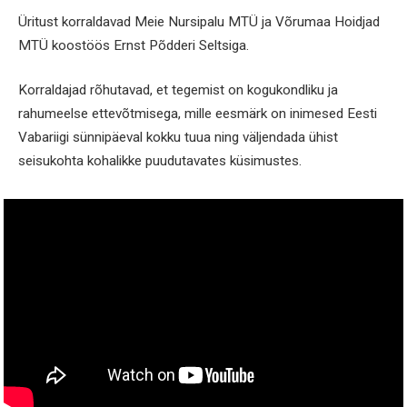
Üritust korraldavad Meie Nursipalu MTÜ ja Võrumaa Hoidjad
MTÜ koostöös Ernst Põdderi Seltsiga.
Korraldajad rõhutavad, et tegemist on kogukondliku ja
rahumeelse ettevõtmisega, mille eesmärk on inimesed Eesti
Vabariigi sünnipäeval kokku tuua ning väljendada ühist
seisukohta kohalikke puudutavates küsimustes.