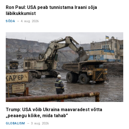
Ron Paul: USA peab tunnistama Iraani sõja
läbikukkumist
SÕDA
4. aug. 2026
Trump: USA võib Ukraina maavaradest võtta
„peaaegu kõike, mida tahab”
GLOBALISM
3. aug. 2026