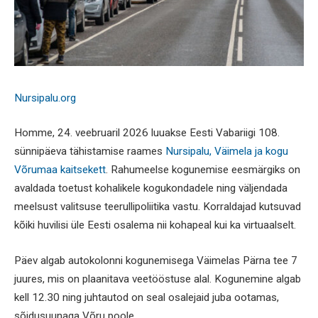
Nursipalu.org
Homme, 24. veebruaril 2026 luuakse Eesti Vabariigi 108.
sünnipäeva tähistamise raames
Nursipalu, Väimela ja kogu
Võrumaa kaitsekett
. Rahumeelse kogunemise eesmärgiks on
avaldada toetust kohalikele kogukondadele ning väljendada
meelsust valitsuse teerullipoliitika vastu. Korraldajad kutsuvad
kõiki huvilisi üle Eesti osalema nii kohapeal kui ka virtuaalselt.
Päev algab autokolonni kogunemisega Väimelas Pärna tee 7
juures, mis on plaanitava veetööstuse alal. Kogunemine algab
kell 12.30 ning juhtautod on seal osalejaid juba ootamas,
sõidusuunaga Võru poole.