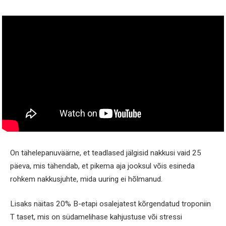
On tähelepanuväärne, et teadlased jälgisid nakkusi vaid 25
päeva, mis tähendab, et pikema aja jooksul võis esineda
rohkem nakkusjuhte, mida uuring ei hõlmanud.
Lisaks näitas 20% B-etapi osalejatest kõrgendatud troponiin
T taset, mis on südamelihase kahjustuse või stressi