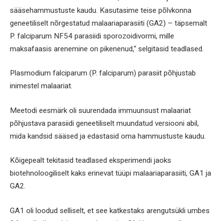
sääsehammustuste kaudu. Kasutasime teise põlvkonna
geneetiliselt nõrgestatud malaariaparasiiti (GA2) – täpsemalt
P. falciparum NF54 parasiidi sporozoidivormi, mille
maksafaasis arenemine on pikenenud,“ selgitasid teadlased.
Plasmodium falciparum (P. falciparum) parasiit põhjustab
inimestel malaariat.
Meetodi eesmärk oli suurendada immuunsust malaariat
põhjustava parasiidi geneetiliselt muundatud versiooni abil,
mida kandsid sääsed ja edastasid oma hammustuste kaudu.
Kõigepealt tekitasid teadlased eksperimendi jaoks
biotehnoloogiliselt kaks erinevat tüüpi malaariaparasiiti, GA1 ja
GA2.
GA1 oli loodud selliselt, et see katkestaks arengutsükli umbes