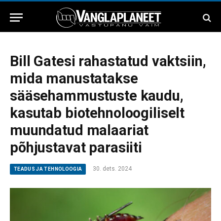
Bill Gatesi rahastatud vaktsiin,
mida manustatakse
sääsehammustuste kaudu,
kasutab biotehnoloogiliselt
muundatud malaariat
põhjustavat parasiiti
30. dets. 2024
TEADUS JA TEHNOLOOGIA