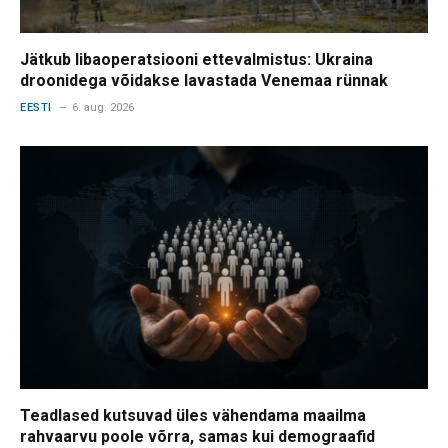
Jätkub libaoperatsiooni ettevalmistus: Ukraina
droonidega võidakse lavastada Venemaa rünnak
EESTI
6. aug. 2026
Teadlased kutsuvad üles vähendama maailma
rahvaarvu poole võrra, samas kui demograafid