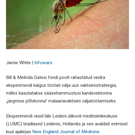
Jamie White |
Infowars
Bill & Melinda Gatesi fondi poolt rahastatud veidra
eksperimendi käigus töötati välja uus vaktsiinistrateegia,
milles kasutatakse sääsehammustusi kandevektorina
„järgmise põlvkonna“ malaariavaktsiini väljatöötamiseks.
Eksperimendi viisid läbi Leideni ülikooli meditsiinikeskuse
(LUMC) teadlased Leidenis, Hollandis ja see avaldati eelmisel
kuul ajakirjas
New England Journal of Medicine
.