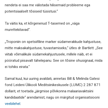
nendeta ei saa me välistada hilisemaid probleeme ega
potentsiaalselt tõsiseid tüsistusi.“
Ta väitis ka, et kõrgenenud T-tasemed on „väga
murettekitavad“.
„Troponiin on spetsiifiline marker südamerakkude kahjustuse,
mitte maksakahjustuse, tuvastamiseks,“ ütles dr Bartlett. „See
viitab võimalikule südamekahjustusele, millele näib, et ei
pööratud piisavalt tähelepanu. See on tõsine ohusignaal, mida
ei tohiks eirata.“
Samal kuul, kui uuring avaldati, annetas Bill & Melinda Gatesi
fond Leideni Ülikooli Meditsiinikeskusele (LUMC) 2 287 871
dollarit, et toetada „järgmise põlvkonna malaariavaktsiini
kandidaatide“ arendamist, nagu on märgitud organisatsiooni
veebilehel
.