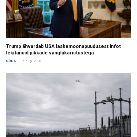
Trump ähvardab USA laskemoonapuudusest infot
lekitanuid pikkade vanglakaristustega
SÕDA
7. aug. 2026