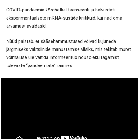
COVID-pandeemia kõrghetkel tsenseeriti ja halvustati
eksperimentaalsete mRNA-süstide kriitikuid, kui nad oma
arvamust avaldasid.
Nüüd paistab, et sääsehammustused võivad kujuneda
järgmiseks vaktsiinide manustamise viisiks, mis tekitab muret
võimaluse üle vältida informeeritud nõusoleku tagamist
tulevaste “pandeemiate” raames.