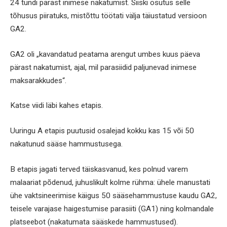
24 tundi pärast inimese nakatumist. Siiski osutus selle
tõhusus piiratuks, mistõttu töötati välja täiustatud versioon
GA2.
GA2 oli „kavandatud peatama arengut umbes kuus päeva
pärast nakatumist, ajal, mil parasiidid paljunevad inimese
maksarakkudes“.
Katse viidi läbi kahes etapis.
Uuringu A etapis puutusid osalejad kokku kas 15 või 50
nakatunud sääse hammustusega.
B etapis jagati terved täiskasvanud, kes polnud varem
malaariat põdenud, juhuslikult kolme rühma: ühele manustati
ühe vaktsineerimise käigus 50 sääsehammustuse kaudu GA2,
teisele varajase haigestumise parasiiti (GA1) ning kolmandale
platseebot (nakatumata sääskede hammustused).