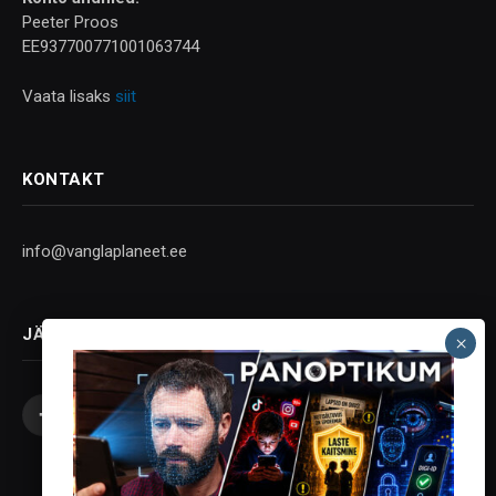
Peeter Proos
EE937700771001063744
Vaata lisaks
siit
KONTAKT
info@vanglaplaneet.ee
JÄLGI SOTSIAALMEEDIAS
Facebook
X
Instagram
YouTube
Telegram
(Twitter)