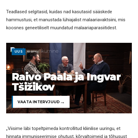
Teadlased selgitasid, kuidas nad kasutasid sääskede
hammustusi, et manustada lühiajalist malaariavaktsiini, mis
koosnes geneetiliselt muundatud malaariaparasiitidest.
UUS
Raivo Paala ja Ingvar
Tšižikov
VAATA INTERVJUUD
„Viisime läbi topeltpimeda kontrollitud kliinilise uuringu, et
hinnata immuniseerimise ohutust, kõrvaltoimeid ja tõhusust