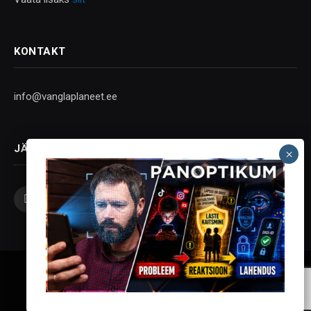
KONTAKT
info@vanglaplaneet.ee
JÄLGI SOTSIAALMEEDIAS
Facebook
X
Instagram
YouTube
Telegram
(Twitter)
Vanglaplaneet - Vastupanu Vaim