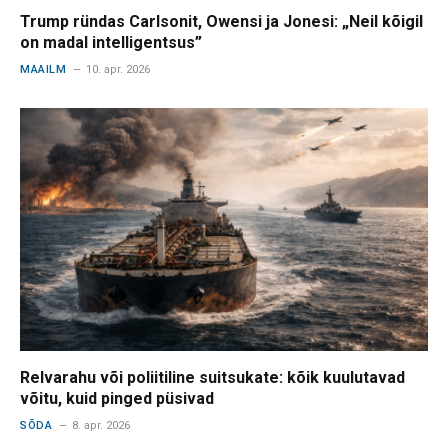
Trump ründas Carlsonit, Owensi ja Jonesi: „Neil kõigil
on madal intelligentsus”
MAAILM
10. apr. 2026
Relvarahu või poliitiline suitsukate: kõik kuulutavad
võitu, kuid pinged püsivad
SÕDA
8. apr. 2026