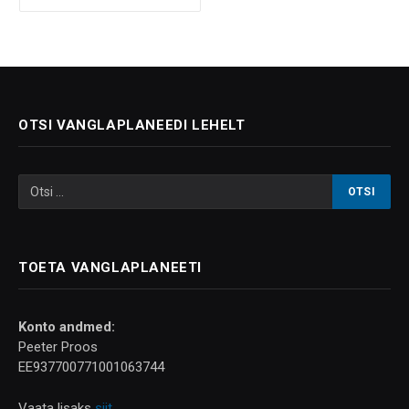
OTSI VANGLAPLANEEDI LEHELT
TOETA VANGLAPLANEETI
Konto andmed:
Peeter Proos
EE937700771001063744
Vaata lisaks
siit