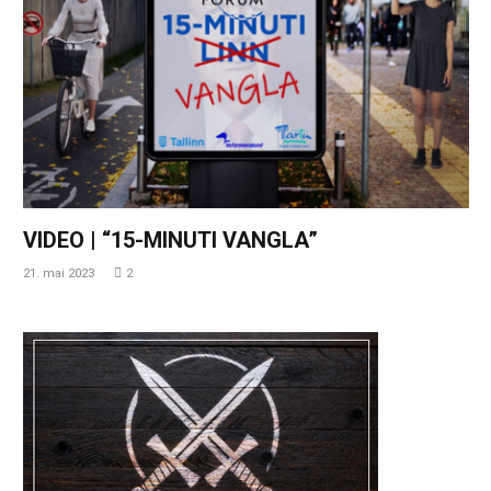
VIDEO | “15-MINUTI VANGLA”
21. mai 2023
2