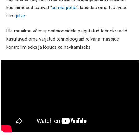
kus inimesed saavad “
surma petta
“, laadides oma teadvuse
üles
pilve
.
Üle maailma võimupositsioonidele paigutatud tehnokraadid
kasutavad oma varjatud tehnoloogiaid relvana masside
kontrollimiseks ja lõpuks ka hävitamiseks.