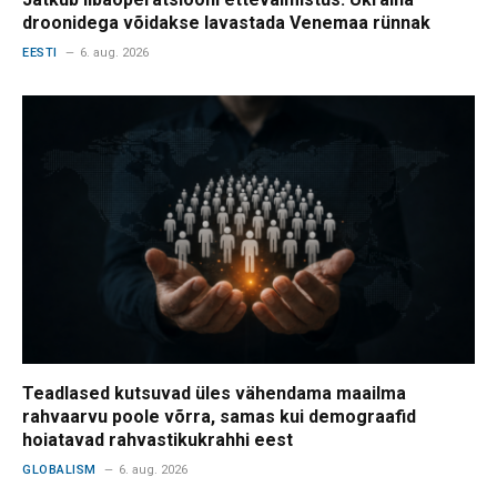
droonidega võidakse lavastada Venemaa rünnak
EESTI
6. aug. 2026
Teadlased kutsuvad üles vähendama maailma
rahvaarvu poole võrra, samas kui demograafid
hoiatavad rahvastikukrahhi eest
GLOBALISM
6. aug. 2026