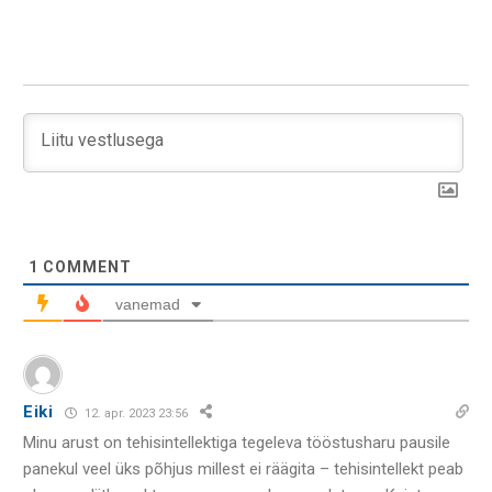
1
COMMENT
vanemad
Eiki
12. apr. 2023 23:56
Minu arust on tehisintellektiga tegeleva tööstusharu pausile
panekul veel üks põhjus millest ei räägita – tehisintellekt peab