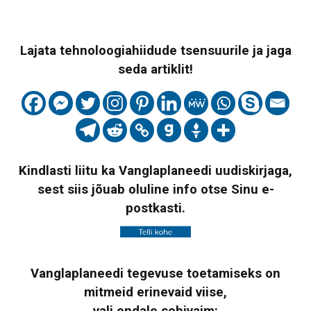
Lajata tehnoloogiahiidude tsensuurile ja jaga
seda artiklit!
Kindlasti liitu ka Vanglaplaneedi uudiskirjaga,
sest siis jõuab oluline info otse Sinu e-
postkasti.
Vanglaplaneedi tegevuse toetamiseks on
mitmeid erinevaid viise,
vali endale sobivaim: