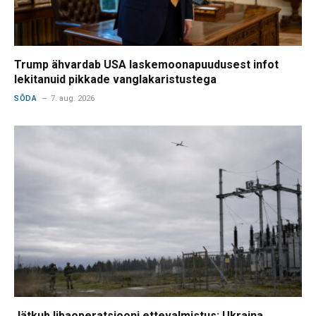
Trump ähvardab USA laskemoonapuudusest infot
lekitanuid pikkade vanglakaristustega
SÕDA
7. aug. 2026
Jätkub libaoperatsiooni ettevalmistus: Ukraina