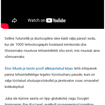
Selline futuristlik ja düstoopiline idee käidi välja pärast seda,
kui üle 1000 tehnoloogiajuhi hoiatasid inimkonda üha
tõsisemaks muutuva tehisintellekti ohu eest, mis muutub aina
võimsamaks.
Elon Muski ja teiste poolt allkirjastatud kirjas
tehti ettepanek
panna tehisintellektiga tegelev tööstusharu pausile, kuni on
välja töötatud ohutusprotokollid ja järelevalve osas omavahel
kokkulepitud.
Juba üle kümne aasta on tipp-globalistid, nagu Google’i
tippinsener Ray Kurzweil, avalikult propageerinud maailma,