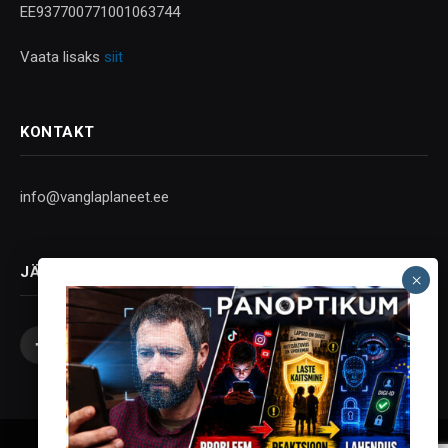
EE937700771001063744
Vaata lisaks
siit
KONTAKT
info@vanglaplaneet.ee
JÄLGI SOTSIAALMEEDIAS
Facebook
X
Instagram
YouTube
Telegram
(Twitter)