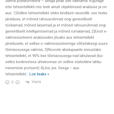
olema poliitkorrektne – seega peab see valetama. Kujutage
ette tehisintellekti mis teeb ainult objektiivseid analüüse ja on
aus: 1)Selline tehisintellekt oleks kindlasti rassistlik: see teeks
järelduse, et mõned rahvusrühmad ongi geneetiliselt
töökamad, mõned laisemad ja et mõned rahvusrühmad ongi
geneetiliselt intelligentsemad ja mõned rumalamad, 2)Eesti e-
valimissüsteemi analüüsides jõuaks aus tehisintellekt
järeldusele, et sellise e-valimissüsteemiga võltsitaksegi suure
tõenäosusega valimisi, 3)Noorele abielupaarile ennustaks
tehisintellekt, et 90%-lise tõenäosusega nad lahutavad (kui
selles konkreetses ühiskonnas on selline statistiline lahku
minemiste protsent) 4)Jne, jne. Seega – aus
tehisintellekt
…
Loe lisaks »
Vasta
0