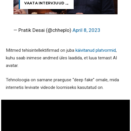
VAATA INTERVJUUD
— Pratik Desai (@chheplo)
April 8, 2023
Mitmed tehisintellektifirmad on juba
käivitanud platvormid
,
kuhu saab inimese andmed üles laadida, et luua temast AI
avatar.
Tehnoloogia on sarnane praeguse “deep fake” omale, mida
internetis levivate videode loomiseks kasutatud on.