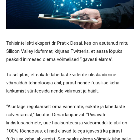
Tehisintellekti ekspert dr Pratik Desai, kes on asutanud mitu
Silicon Valley idufirmat, kirjutas Twitteris, et aasta lõpuks
peaksid inimesed olema võimelised “igavesti elama”.
Ta selgitas, et eakate lähedaste videote üleslaadimine
võimaldab tehnoloogia abil, pärast nende füüsilise keha
lahkumist sünteesida nende välimust ja häält.
“Alustage regulaarselt oma vanemate, eakate ja lähedaste
salvestamist,” kirjutas Desai laupäeval. “Piisavate
lindistusandmete, uue häälsünteesi ja videomudelite abil on
100% tõenäosus, et nad elavad teiega igavesti ka pärast
füüsilise keha lahkumist. See peaks olema võimalik juba selle