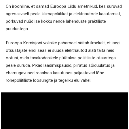
On irooniline, et samad Euroopa Liidu ametnikud, kes suruvad
agressiivselt peale kliimapoliitikat ja elektriautode kasutamist,
põrkuvad nüüd ise kokku nende lahenduste praktiliste
puudustega.
Euroopa Komisjoni volinike pahameel näitab ilmekalt, et isegi
otsustajate endi seas ei suuda elektriautod alati täita neid
ootusi, mida tavakodanikele püütakse poliitiliste otsustega
peale suruda. Pikad laadimispausid, piiratud sõiduulatus ja
ebamugavused reaalses kasutuses paljastavad lõhe
rohepoliitiliste loosungite ja tegeliku elu vahel.