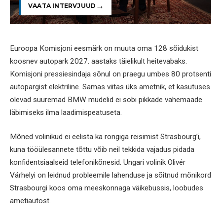
VAATA INTERVJUUD
Euroopa Komisjoni eesmärk on muuta oma 128 sõidukist
koosnev autopark 2027. aastaks täielikult heitevabaks.
Komisjoni pressiesindaja sõnul on praegu umbes 80 protsenti
autopargist elektriline. Samas viitas üks ametnik, et kasutuses
olevad suuremad BMW mudelid ei sobi pikkade vahemaade
läbimiseks ilma laadimispeatuseta.
Mõned volinikud ei eelista ka rongiga reisimist Strasbourg’i,
kuna tööülesannete tõttu võib neil tekkida vajadus pidada
konfidentsiaalseid telefonikõnesid. Ungari volinik Olivér
Várhelyi on leidnud probleemile lahenduse ja sõitnud mõnikord
Strasbourgi koos oma meeskonnaga väikebussis, loobudes
ametiautost.