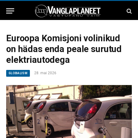
Euroopa Komisjoni volinikud
on hädas enda peale surutud
elektriautodega
28. mai 2026
GLOBALISM