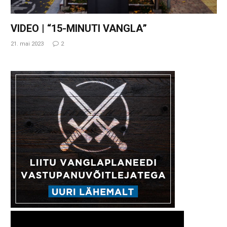
VIDEO | “15-MINUTI VANGLA”
21. mai 2023
2