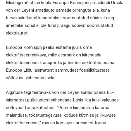
Muidugi mõista ei kuulu Euroopa Komisjoni presidendi Ursula
von der Leyeni ametiauto samade piirangute alla, kuna
turvakaalutlustel kasutatakse soomustatud sõidukit ning
ametnike sõnul ei ole turul praegu sobivat soomustatud
elektriautot.
Euroopa Komisjon peaks esitama juulis oma
elektrifitseerimiskava, mille eesmärk on kiirendada
elektrifitseerimist transpordis ja teistes sektorites osana
Euroopa Liidu laiematest sammudest fossiilkütustest
sõltuvuse vähendamiseks.
Algatuse tegi teatavaks von der Leyen aprillis osana EL-i
laiematest püüdlustest vähendada Lähis-Ida kriisi valguses
sõltuvust fossiilkütustest. “Peame kiirendama ka oma
majanduse, tööstustegevuse, kodude kütmise ja liikuvuse
elektrifitseerimist,” märkis komisjoni president toona.