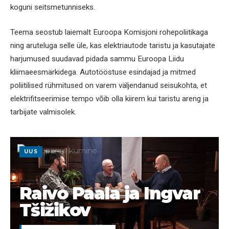
koguni seitsmetunniseks.
Teema seostub laiemalt Euroopa Komisjoni rohepoliitikaga
ning aruteluga selle üle, kas elektriautode taristu ja kasutajate
harjumused suudavad pidada sammu Euroopa Liidu
kliimaeesmärkidega. Autotööstuse esindajad ja mitmed
poliitilised rühmitused on varem väljendanud seisukohta, et
elektrifitseerimise tempo võib olla kiirem kui taristu areng ja
tarbijate valmisolek.
UUS
Raivo Paala ja Ingvar
Tšižikov