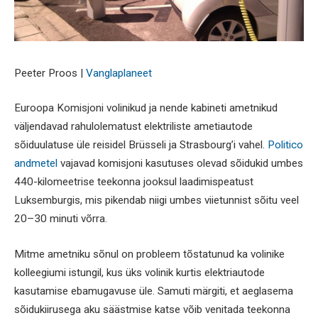
Peeter Proos |
Vanglaplaneet
Euroopa Komisjoni volinikud ja nende kabineti ametnikud
väljendavad rahulolematust elektriliste ametiautode
sõiduulatuse üle reisidel Brüsseli ja Strasbourg’i vahel.
Politico
andmetel
vajavad komisjoni kasutuses olevad sõidukid umbes
440-kilomeetrise teekonna jooksul laadimispeatust
Luksemburgis, mis pikendab niigi umbes viietunnist sõitu veel
20–30 minuti võrra.
Mitme ametniku sõnul on probleem tõstatunud ka volinike
kolleegiumi istungil, kus üks volinik kurtis elektriautode
kasutamise ebamugavuse üle. Samuti märgiti, et aeglasema
sõidukiirusega aku säästmise katse võib venitada teekonna