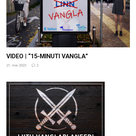
VIDEO | “15-MINUTI VANGLA”
21. mai 2023
2