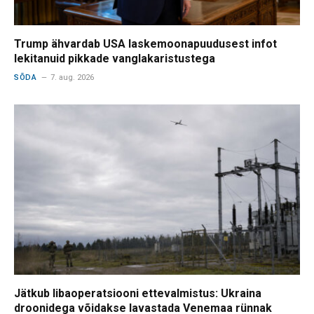
Trump ähvardab USA laskemoonapuudusest infot
lekitanuid pikkade vanglakaristustega
SÕDA
7. aug. 2026
Jätkub libaoperatsiooni ettevalmistus: Ukraina
droonidega võidakse lavastada Venemaa rünnak