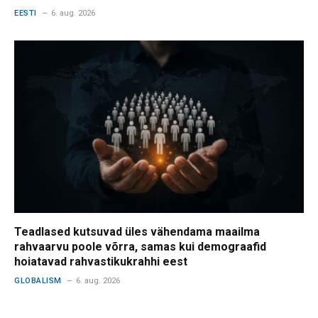
EESTI
6. aug. 2026
Teadlased kutsuvad üles vähendama maailma
rahvaarvu poole võrra, samas kui demograafid
hoiatavad rahvastikukrahhi eest
GLOBALISM
6. aug. 2026