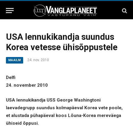
USA lennukikandja suundus
Korea vetesse ühisõppustele
24. nov. 2010
MAAILM
Delfi
24. november 2010
USA lennukikandja USS George Washingtoni
laevadegrupp suundus kolmapäeval Korea vete poole,
et alustada pühapäeval koos Lõuna-Korea mereväega
ühiseid õppusi.