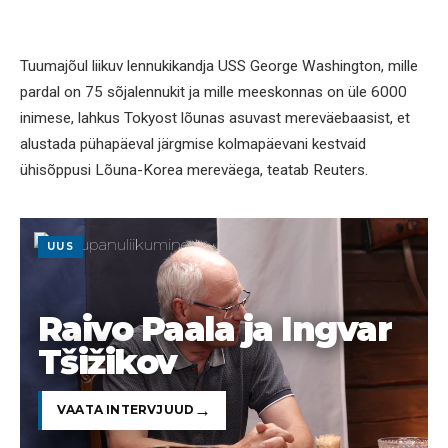
Tuumajõul liikuv lennukikandja USS George Washington, mille
pardal on 75 sõjalennukit ja mille meeskonnas on üle 6000
inimese, lahkus Tokyost lõunas asuvast mereväebaasist, et
alustada pühapäeval järgmise kolmapäevani kestvaid
ühisõppusi Lõuna-Korea mereväega, teatab Reuters.
UUS
Raivo Paala ja Ingvar
Tšižikov
VAATA INTERVJUUD