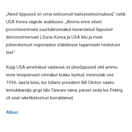
„Need õppused on oma iseloomult kaitseiseloomulised,” öeldi
USA Korea vägede avalduses. „Ammu enne eilset
provotseerimata suurtükirünnakut kavandatud õppused
demonstreerivad Lõuna-Korea ja USA liitu ja meie
pühendumust regionaalse stabiilsuse tagamisele heidutuse
teel.”
Kuigi USA ametnikud väidavad, et ühisõppused olid ammu
enne teisipäevast rünnakut kokku lepitud, meenutab see
1996. aasta kriisi, kui tollane president Bill Clinton saatis
lennukikandja grupi läbi Taiwani väina, pärast seda kui Peking
oli seal raketikatsetusi korraldanud.
Allikas