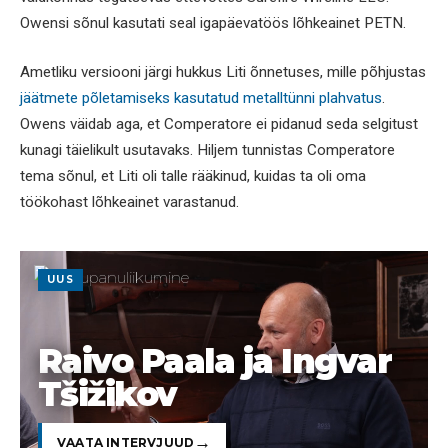
Owensi sõnul kasutati seal igapäevatöös lõhkeainet PETN.
Ametliku versiooni järgi hukkus Liti õnnetuses, mille põhjustas
jäätmete põletamiseks kasutatud metalltünni plahvatus
.
Owens väidab aga, et Comperatore ei pidanud seda selgitust
kunagi täielikult usutavaks. Hiljem tunnistas Comperatore
tema sõnul, et Liti oli talle rääkinud, kuidas ta oli oma
töökohast lõhkeainet varastanud.
UUS
Raivo Paala ja Ingvar
Tšižikov
VAATA INTERVJUUD