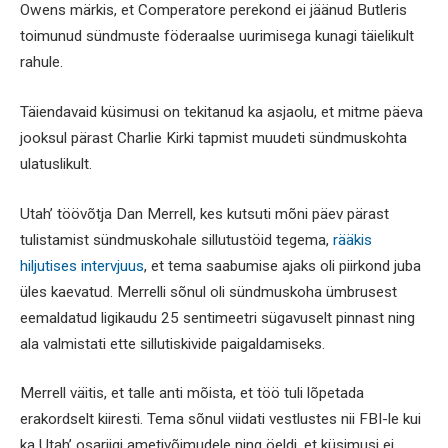
Owens märkis, et Comperatore perekond ei jäänud Butleris
toimunud sündmuste föderaalse uurimisega kunagi täielikult
rahule.
Täiendavaid küsimusi on tekitanud ka asjaolu, et mitme päeva
jooksul pärast Charlie Kirki tapmist muudeti sündmuskohta
ulatuslikult.
Utah’ töövõtja Dan Merrell, kes kutsuti mõni päev pärast
tulistamist sündmuskohale sillutustöid tegema,
rääkis
hiljutises intervjuus
, et tema saabumise ajaks oli piirkond juba
üles kaevatud. Merrelli sõnul oli sündmuskoha ümbrusest
eemaldatud ligikaudu 25 sentimeetri sügavuselt pinnast ning
ala valmistati ette sillutiskivide paigaldamiseks.
Merrell väitis, et talle anti mõista, et töö tuli lõpetada
erakordselt kiiresti. Tema sõnul viidati vestlustes nii FBI-le kui
ka Utah’ osariigi ametivõimudele ning öeldi, et küsimusi ei