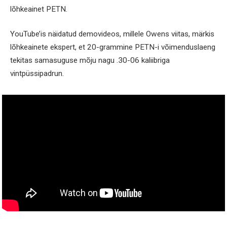
lõhkeainet PETN.
YouTube’is näidatud demovideos, millele Owens viitas, märkis
lõhkeainete ekspert, et 20-grammine PETN-i võimenduslaeng
tekitas samasuguse mõju nagu .30-06 kaliibriga
vintpüssipadrun.