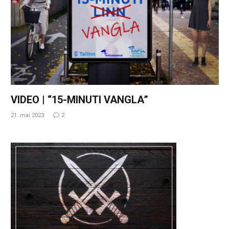
VIDEO | “15-MINUTI VANGLA”
21. mai 2023
2