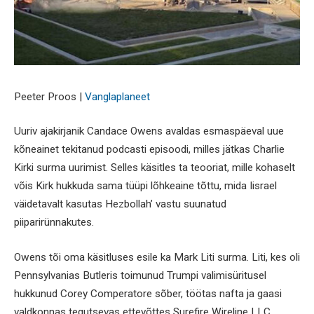
Peeter Proos |
Vanglaplaneet
Uuriv ajakirjanik Candace Owens avaldas esmaspäeval uue
kõneainet tekitanud podcasti episoodi, milles jätkas Charlie
Kirki surma uurimist. Selles käsitles ta teooriat, mille kohaselt
võis Kirk hukkuda sama tüüpi lõhkeaine tõttu, mida Iisrael
väidetavalt kasutas Hezbollah’ vastu suunatud
piiparirünnakutes.
Owens tõi oma käsitluses esile ka Mark Liti surma. Liti, kes oli
Pennsylvanias Butleris toimunud Trumpi valimisüritusel
hukkunud Corey Comperatore sõber, töötas nafta ja gaasi
valdkonnas tegutsevas ettevõttes Surefire Wireline LLC.