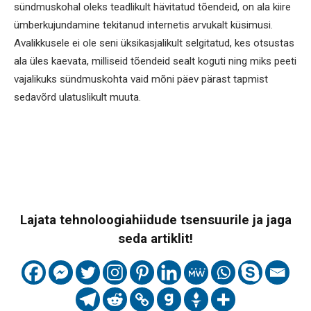
sündmuskohal oleks teadlikult hävitatud tõendeid, on ala kiire
ümberkujundamine tekitanud internetis arvukalt küsimusi.
Avalikkusele ei ole seni üksikasjalikult selgitatud, kes otsustas
ala üles kaevata, milliseid tõendeid sealt koguti ning miks peeti
vajalikuks sündmuskohta vaid mõni päev pärast tapmist
sedavõrd ulatuslikult muuta.
Lajata tehnoloogiahiidude tsensuurile ja jaga
seda artiklit!