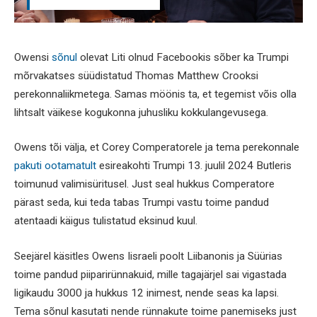
Owensi
sõnul
olevat Liti olnud Facebookis sõber ka Trumpi
mõrvakatses süüdistatud Thomas Matthew Crooksi
perekonnaliikmetega. Samas möönis ta, et tegemist võis olla
lihtsalt väikese kogukonna juhusliku kokkulangevusega.
Owens tõi välja, et Corey Comperatorele ja tema perekonnale
pakuti ootamatult
esireakohti Trumpi 13. juulil 2024 Butleris
toimunud valimisüritusel. Just seal hukkus Comperatore
pärast seda, kui teda tabas Trumpi vastu toime pandud
atentaadi käigus tulistatud eksinud kuul.
Seejärel käsitles Owens Iisraeli poolt Liibanonis ja Süürias
toime pandud piiparirünnakuid, mille tagajärjel sai vigastada
ligikaudu 3000 ja hukkus 12 inimest, nende seas ka lapsi.
Tema sõnul kasutati nende rünnakute toime panemiseks just