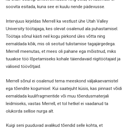
soovita esitada, kuna see ei kuulu nende pädevusse.
Intervjuus kirjeldas Merrell ka vestlust ühe Utah Valley
University töötajaga, kes olevat osalenud ala puhastamisel.
Töötaja sõnul kästi neil kogu piirkond üles võtta ning
eemaldada kõik, mis oli seotud tulistamise tagajärgedega.
Merrell meenutas, et mees oli pahane ega mõistnud, miks
tuuakse töö lõpetamiseks kohale täiendavaid riigitöötajaid ja
väliseid töövõtjaid.
Merrell sõnul ei osalenud tema meeskond väljakaevamistel
ega tõendite kogumisel. Kui saatejuht küsis, kas pinnast võidi
eemaldada kuulifragmentide või muu tõendusmaterjali
leidmiseks, vastas Merrell, et tol hetkel ei vaadanud ta
olukorda sellise nurga alt.
Kuigi seni puuduvad avalikud tõendid selle kohta, et