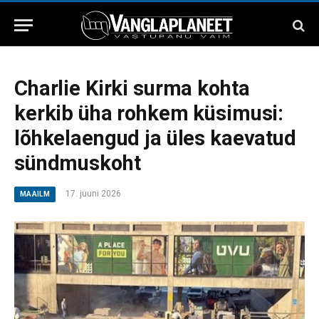
Charlie Kirki surma kohta
kerkib üha rohkem küsimusi:
lõhkelaengud ja üles kaevatud
sündmuskoht
17. juuni 2026
MAAILM