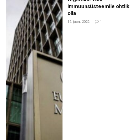
immuunsüsteemile ohtlik
olla
12. jaan. 2022
1