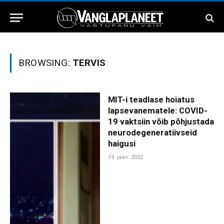
BROWSING:
TERVIS
MIT-i teadlase hoiatus
lapsevanematele: COVID-
19 vaktsiin võib põhjustada
neurodegeneratiivseid
haigusi
19. jaan. 2022