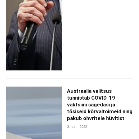
Austraalia valitsus
tunnistab COVID-19
vaktsiini sagedasi ja
tõsiseid kõrvaltoimeid ning
pakub ohvritele hüvitist
3. jaan. 2022