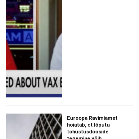
Euroopa Ravimiamet
hoiatab, et lõputu
tõhustusdooside
tegemine võib