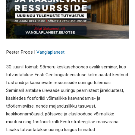
Peeter Proos |
Vanglaplaneet
30. juunil toimub Sõmeru keskusehoones avalik seminar, kus
tutvustatakse Eesti Geoloogiateenistuse kolm aastat kestnud
fosforiidi ja kaasnevate ressursside uuringu tulemusi.
Seminaril antakse ülevaade uuringu peamistest järeldustest,
käsitledes fosforiidi võimalikke kaevandamis- ja
töötlemisviise, nende majanduslikku tasuvust,
keskkonnamõjusid, põhjavee ja eluslooduse võimalikke
muutusi ning fosforiidi rolli Eesti strateegilise maavarana.
Lisaks tutvustatakse uuringu käigus hinnatud