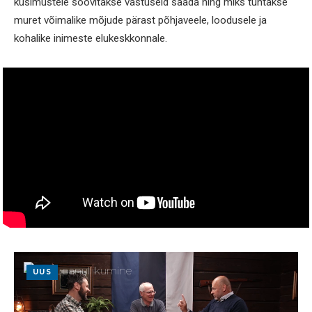
küsimustele soovitakse vastuseid saada ning miks tuntakse
muret võimalike mõjude pärast põhjaveele, loodusele ja
kohalike inimeste elukeskkonnale.
UUS