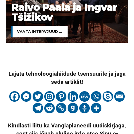
Raivo Paala ja Ingvar
Tšižikov
VAATA INTERVJUUD
Lajata tehnoloogiahiidude tsensuurile ja jaga
seda artiklit!
Kindlasti liitu ka Vanglaplaneedi uudiskirjaga,
sest siis jõuab oluline info otse Sinu e-