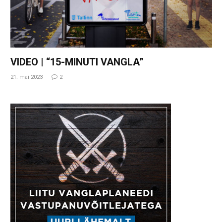
VIDEO | “15-MINUTI VANGLA”
21. mai 2023
2