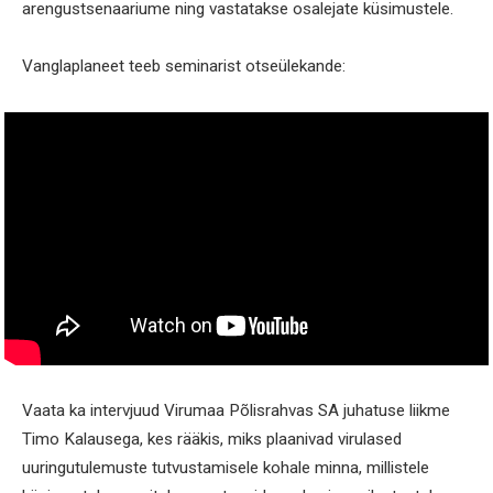
arengustsenaariume ning vastatakse osalejate küsimustele.
Vanglaplaneet teeb seminarist otseülekande:
Vaata ka intervjuud Virumaa Põlisrahvas SA juhatuse liikme
Timo Kalausega, kes rääkis, miks plaanivad virulased
uuringutulemuste tutvustamisele kohale minna, millistele