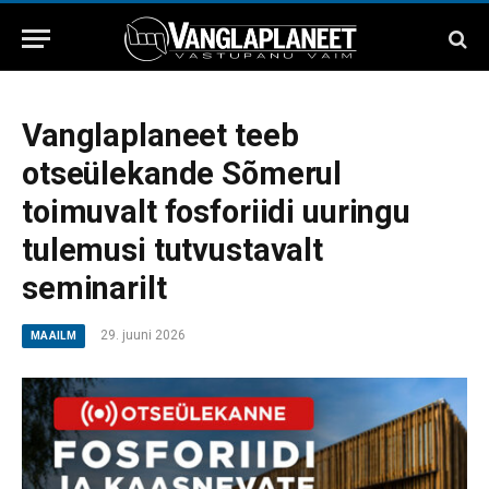
Vanglaplaneet teeb
otseülekande Sõmerul
toimuvalt fosforiidi uuringu
tulemusi tutvustavalt
seminarilt
29. juuni 2026
MAAILM