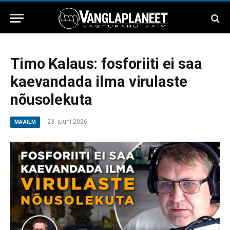
Timo Kalaus: fosforiiti ei saa
kaevandada ilma virulaste
nõusolekuta
23. juuni 2026
MAAILM