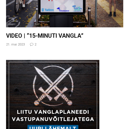
VIDEO | “15-MINUTI VANGLA”
21. mai 2023
2