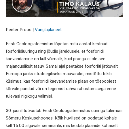
Peeter Proos |
Vanglaplaneet
Eesti Geoloogiateenistus lõpetas mitu aastat kestnud
fosforiidiuuringu ning jõudis järeldusele, et fosforiidi
kaevandamine on küll võimalik, kuid praegu ei ole see
majanduslikult tasuv. Samal ajal peetakse fosforiiti jätkuvalt
Euroopa jaoks strateegiliseks maavaraks, mistõttu tekib
küsimus, kas fosforiidi kaevandamise plaan on tõepoolest
kõrvale pandud või on tegemist rahva rahustamisega enne
tulevasi riigikogu valimisi.
30. juunil tutvustab Eesti Geoloogiateenistus uuringu tulemusi
Sõmeru Keskusehoones. Kõik huvilised on oodatud kohale
kell 15.00 algavale seminarile, mis kestab plaanide kohaselt