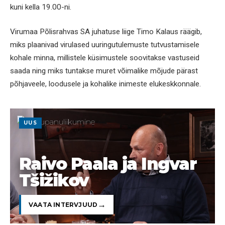
kuni kella 19.00-ni.
Virumaa Põlisrahvas SA juhatuse liige Timo Kalaus räägib,
miks plaanivad virulased uuringutulemuste tutvustamisele
kohale minna, millistele küsimustele soovitakse vastuseid
saada ning miks tuntakse muret võimalike mõjude pärast
põhjaveele, loodusele ja kohalike inimeste elukeskkonnale.
UUS
Raivo Paala ja Ingvar
Tšižikov
VAATA INTERVJUUD