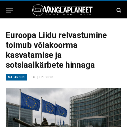
Euroopa Liidu relvastumine
toimub võlakoorma
kasvatamise ja
sotsiaalkärbete hinnaga
16. juuni 2026
MAJANDUS