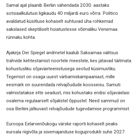
Samal ajal plaanib Berliin vähendada 2030. aastaks
sotsiaalkulutusi ligikaudu 40 miljardi euro võrra. Politico
avaldatud küsitluse kohaselt suhtuvad üha rohkemad
sakslased skeptiliselt hoiatustesse võimaliku Venemaa
rünnaku kohta.
Ajakirja Der Spiegel andmetel kaalub Saksamaa valitsus
trahvide kehtestamist noortele meestele, kes jätavad täitmata
kohustusliku sõjaväeteenistusega seotud küsimustiku.
Tegemist on osaga uuest värbamiskampaaniast, mille
eesmärk on suurendada relvajõudude koosseisu. Samuti
valmistatakse ette seadust, mis kohustaks endisi sõjaväelasi
osalema regulaarselt sõjalistel õppustel. Need sammud on
osa Berliini jätkuvast relvajõudude tugevdamise programmist.
Euroopa Eelarvenõukogu värske raporti kohaselt peaks
euroala riigivõla ja sisemajanduse koguprodukti suhe 2027.