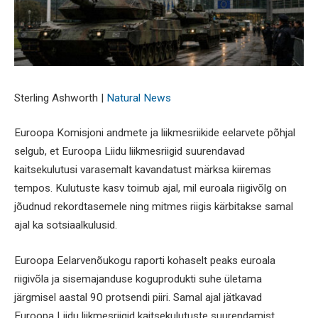
Sterling Ashworth |
Natural News
Euroopa Komisjoni andmete ja liikmesriikide eelarvete põhjal
selgub, et Euroopa Liidu liikmesriigid suurendavad
kaitsekulutusi varasemalt kavandatust märksa kiiremas
tempos. Kulutuste kasv toimub ajal, mil euroala riigivõlg on
jõudnud rekordtasemele ning mitmes riigis kärbitakse samal
ajal ka sotsiaalkulusid.
Euroopa Eelarvenõukogu raporti kohaselt peaks euroala
riigivõla ja sisemajanduse koguprodukti suhe ületama
järgmisel aastal 90 protsendi piiri. Samal ajal jätkavad
Euroopa Liidu liikmesriigid kaitsekulutuste suurendamist