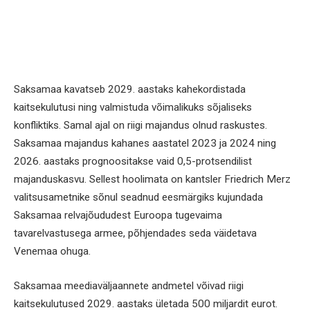
Saksamaa kavatseb 2029. aastaks kahekordistada
kaitsekulutusi ning valmistuda võimalikuks sõjaliseks
konfliktiks. Samal ajal on riigi majandus olnud raskustes.
Saksamaa majandus kahanes aastatel 2023 ja 2024 ning
2026. aastaks prognoositakse vaid 0,5-protsendilist
majanduskasvu. Sellest hoolimata on kantsler Friedrich Merz
valitsusametnike sõnul seadnud eesmärgiks kujundada
Saksamaa relvajõududest Euroopa tugevaima
tavarelvastusega armee, põhjendades seda väidetava
Venemaa ohuga.
Saksamaa meediaväljaannete andmetel võivad riigi
kaitsekulutused 2029. aastaks ületada 500 miljardit eurot.