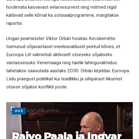
hoolimata kasvavast eelarvesurvest ning mitmed riigid
kärbivad selle kõrval ka sotsiaalprogramme, märgitakse
raportis.
Ungari peaminister Viktor Orbán hoiatas Kecskemétis
toimunud sõjavastasel meeleavaldusel peetud kõnes, et
Euroopa Liit valmistub aktiivselt otseseks sõjaliseks
vastasseisuks Venemaaga ning täielik lahinguvalmidus
tahetakse saavutada aastaks 2030. Orbán kirjeldas Euroopa
Liidu praegust poliitikat kui teadlikku ja sihipärast liikumist
otsese sõjalise konflikti poole.
UUS
Raivo Paala ja Ingvar