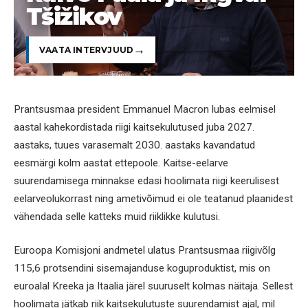
Tšižikov
VAATA INTERVJUUD
Prantsusmaa president Emmanuel Macron lubas eelmisel
aastal kahekordistada riigi kaitsekulutused juba 2027.
aastaks, tuues varasemalt 2030. aastaks kavandatud
eesmärgi kolm aastat ettepoole. Kaitse-eelarve
suurendamisega minnakse edasi hoolimata riigi keerulisest
eelarveolukorrast ning ametivõimud ei ole teatanud plaanidest
vähendada selle katteks muid riiklikke kulutusi.
Euroopa Komisjoni andmetel ulatus Prantsusmaa riigivõlg
115,6 protsendini sisemajanduse koguproduktist, mis on
euroalal Kreeka ja Itaalia järel suuruselt kolmas näitaja. Sellest
hoolimata jätkab riik kaitsekulutuste suurendamist ajal, mil