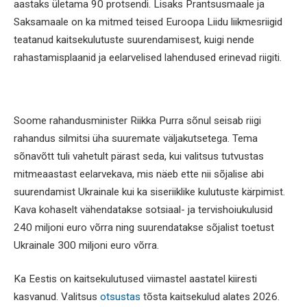
aastaks ületama 90 protsendi. Lisaks Prantsusmaale ja
Saksamaale on ka mitmed teised Euroopa Liidu liikmesriigid
teatanud kaitsekulutuste suurendamisest, kuigi nende
rahastamisplaanid ja eelarvelised lahendused erinevad riigiti.
Soome rahandusminister Riikka Purra sõnul seisab riigi
rahandus silmitsi üha suuremate väljakutsetega. Tema
sõnavõtt tuli vahetult pärast seda, kui valitsus tutvustas
mitmeaastast eelarvekava, mis näeb ette nii sõjalise abi
suurendamist Ukrainale kui ka siseriiklike kulutuste kärpimist.
Kava kohaselt vähendatakse sotsiaal- ja tervishoiukulusid
240 miljoni euro võrra ning suurendatakse sõjalist toetust
Ukrainale 300 miljoni euro võrra.
Ka Eestis on kaitsekulutused viimastel aastatel kiiresti
kasvanud. Valitsus
otsustas
tõsta kaitsekulud alates 2026.