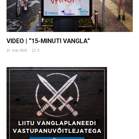
VIDEO | “15-MINUTI VANGLA”
21. mai 2023
2