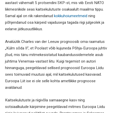
aastast vähemalt 5 protsendini SKP-st, mis viib Eesti NATO
liikmesriikide seas kaitsekulutuste osakaalult maailma tippu.
Samal ajal on riik rakendanud
kokkuhoiumeetmeid
ning
põhjendanud osa kärpeid vajadusega tagada riigi julgeolek ja
eelarve jätkusuutlikkus.
Analüütik Charles van der Leeuw prognoosib oma raamatus
„Külm sõda II“, et Poolast võib kujuneda Põhja-Euroopa juhtiv
jõud, mis tänu mitmekesistatud kaubandussidemetele asub
juhtima Venemaa-vastast liitu. Kuigi tegemist on autori
hinnanguga, peegeldavad sellised prognoosid Euroopa Liidu
sees toimuvaid muutusi ajal, mil kaitsekulutused kasvavad.
Euroopa Liit ise ei ole selle kohta ametlikke prognoose
avaldanud.
Kaitsekulutuste ja riigivõla samaaegne kasv ning
sotsiaalkulude kärpimine peegeldavad mitmes Euroopa Liidu