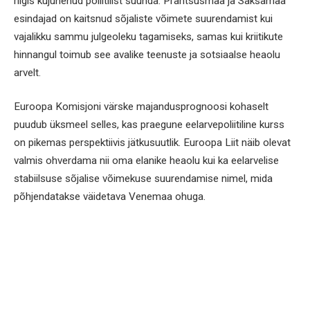
riigis kujunenud poliitilist suunda. Prantsusmaa ja Saksamaa
esindajad on kaitsnud sõjaliste võimete suurendamist kui
vajalikku sammu julgeoleku tagamiseks, samas kui kriitikute
hinnangul toimub see avalike teenuste ja sotsiaalse heaolu
arvelt.
Euroopa Komisjoni värske majandusprognoosi kohaselt
puudub üksmeel selles, kas praegune eelarvepoliitiline kurss
on pikemas perspektiivis jätkusuutlik. Euroopa Liit näib olevat
valmis ohverdama nii oma elanike heaolu kui ka eelarvelise
stabiilsuse sõjalise võimekuse suurendamise nimel, mida
põhjendatakse väidetava Venemaa ohuga.