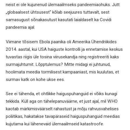
neist ei ole kujunenud ülemaailmseks pandeemiaohuks. Jutt
„globaalsest ühtsusest“ kõlab seejuures tuttavalt, sest
samasugust sõnakasutust kasutati laialdaselt ka Covidi
pandeemia ajal.
Viimane tõsisem Ebola paanika oli Ameerika Ühendriikides
2014. aastal, kui USA haiguste kontrolli ja ennetamise keskus
tuvastas riigis üle tosina viirusekandja ning registreeriti kaks
surmajuhtumit. Lõpptulemus? Mitte midagi ei juhtunud,
hoolimata meedia tormilisest kampaaniast, mis kuulutas, et
surmav katk on kohe ukse ees.
See ei tähenda, et ohtlikke haiguspuhanguid ei võiks kunagi
tekkida. Küll aga on tähelepanuväärne, et just ajal, mil WHO
kaotab märkimisväärselt rahastust ja mõju rahvusvahelises
poliitikas, hakatakse tavapäraseid haiguspuhanguid meedias
kujutama kui lähenevaid ülemaailmseid katastroofe.