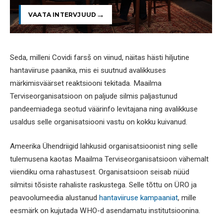
VAATA INTERVJUUD
Seda, milleni Covidi farsš on viinud, näitas hästi hiljutine
hantaviiruse paanika, mis ei suutnud avalikkuses
märkimisväärset reaktsiooni tekitada. Maailma
Terviseorganisatsioon on paljude silmis paljastunud
pandeemiadega seotud väärinfo levitajana ning avalikkuse
usaldus selle organisatsiooni vastu on kokku kuivanud.
Ameerika Ühendriigid lahkusid organisatsioonist ning selle
tulemusena kaotas Maailma Terviseorganisatsioon vähemalt
viiendiku oma rahastusest. Organisatsioon seisab nüüd
silmitsi tõsiste rahaliste raskustega. Selle tõttu on ÜRO ja
peavoolumeedia alustanud
hantaviiruse kampaaniat
, mille
eesmärk on kujutada WHO-d asendamatu institutsioonina.