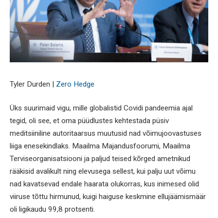
Tyler Durden |
Zero Hedge
Üks suurimaid vigu, mille globalistid Covidi pandeemia ajal
tegid, oli see, et oma püüdlustes kehtestada püsiv
meditsiiniline autoritaarsus muutusid nad võimujoovastuses
liiga enesekindlaks. Maailma Majandusfoorumi, Maailma
Terviseorganisatsiooni ja paljud teised kõrged ametnikud
rääkisid avalikult ning elevusega sellest, kui palju uut võimu
nad kavatsevad endale haarata olukorras, kus inimesed olid
viiruse tõttu hirmunud, kuigi haiguse keskmine ellujäämismäär
oli ligikaudu 99,8 protsenti.