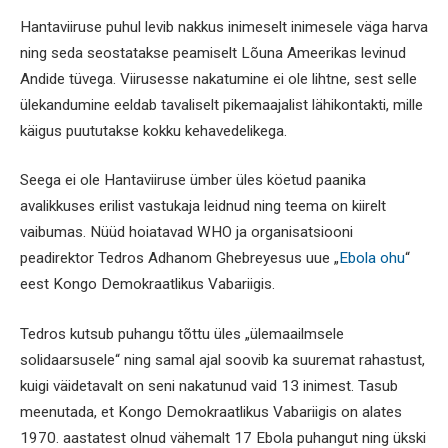
Hantaviiruse puhul levib nakkus inimeselt inimesele väga harva
ning seda seostatakse peamiselt Lõuna Ameerikas levinud
Andide tüvega. Viirusesse nakatumine ei ole lihtne, sest selle
ülekandumine eeldab tavaliselt pikemaajalist lähikontakti, mille
käigus puututakse kokku kehavedelikega.
Seega ei ole Hantaviiruse ümber üles köetud paanika
avalikkuses erilist vastukaja leidnud ning teema on kiirelt
vaibumas. Nüüd hoiatavad WHO ja organisatsiooni
peadirektor Tedros Adhanom Ghebreyesus uue „
Ebola ohu
“
eest Kongo Demokraatlikus Vabariigis.
Tedros kutsub puhangu tõttu üles „ülemaailmsele
solidaarsusele“ ning samal ajal soovib ka suuremat rahastust,
kuigi väidetavalt on seni nakatunud vaid 13 inimest. Tasub
meenutada, et Kongo Demokraatlikus Vabariigis on alates
1970. aastatest olnud vähemalt 17 Ebola puhangut ning ükski