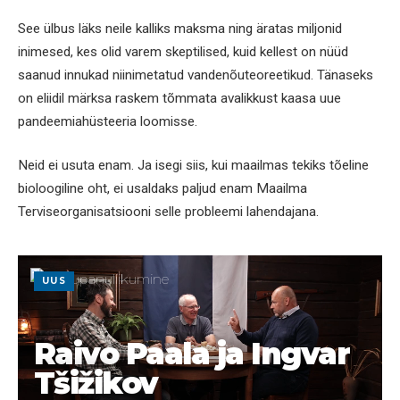
See ülbus läks neile kalliks maksma ning äratas miljonid
inimesed, kes olid varem skeptilised, kuid kellest on nüüd
saanud innukad niinimetatud vandenõuteoreetikud. Tänaseks
on eliidil märksa raskem tõmmata avalikkust kaasa uue
pandeemiahüsteeria loomisse.
Neid ei usuta enam. Ja isegi siis, kui maailmas tekiks tõeline
bioloogiline oht, ei usaldaks paljud enam Maailma
Terviseorganisatsiooni selle probleemi lahendajana.
UUS
Raivo Paala ja Ingvar
Tšižikov