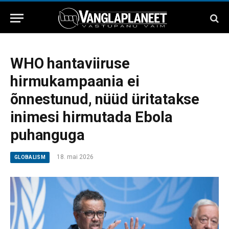
WHO hantaviiruse
hirmukampaania ei
õnnestunud, nüüd üritatakse
inimesi hirmutada Ebola
puhanguga
18. mai 2026
GLOBALISM