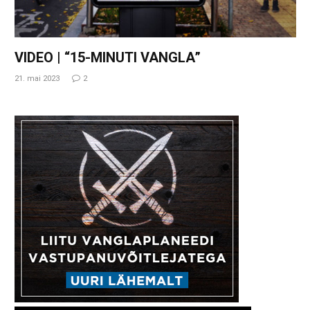
VIDEO | “15-MINUTI VANGLA”
21. mai 2023
2