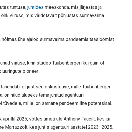
utas tuntuse,
juhtides
meeskonda, mis järjestas ja
 ehk viiruse, mis väidetavalt põhjustas surmavaima
ega hõlmas ühe ajaloo surmavaima pandeemia taasloomist
adunud viiruse, kinnistades Taubenbergeri kui gain-of-
iuuringute pioneeri.
s tähendab, et just see oskusteave, mille Taubenberger
, on nüüd aluseks tema juhitud agentuuri
pi tüvedele, millel on sarnane pandeemiline potentsiaal.
aprillil 2025, võttes ameti üle Anthony Faucilt, kes jäi
e Marrazzolt, kes juhtis agentuuri aastatel 2023–2025.