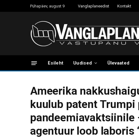
Pühapäev, august 9
Vanglaplaneedist
Kontakt
Esileht
Uudised
Ülevaated
Ameerika nakkushaigus
kuulub patent Trumpi 
pandeemiavaktsiinile 
agentuur loob laboris 