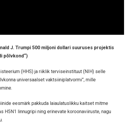
ld J. Trumpi 500 miljoni dollari suuruses projektis
di põlvkond“)
steerium (HHS) ja riiklik terviseinstituut (NIH) selle
konna universaalset vaktsiiniplatvormi”, mille
omine.
iinide eesmärk pakkuda laiaulatuslikku kaitset mitme
as H5N1 linnugripi ning erinevate koroonaviiruste, nagu
u.