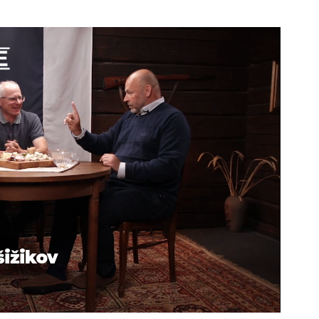
šižikov