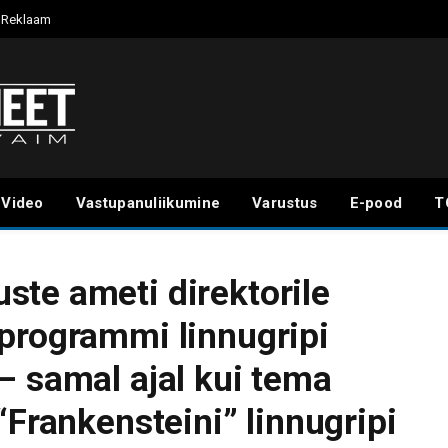
Reklaam
Video
Vastupanuliikumine
Varustus
E-pood
T
te ameti direktorile
programmi linnugripi
– samal ajal kui tema
“Frankensteini” linnugripi