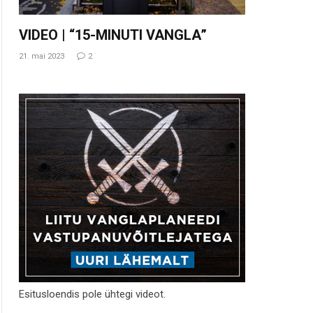
VIDEO | “15-MINUTI VANGLA”
21. mai 2023
2
Esitusloendis pole ühtegi videot.