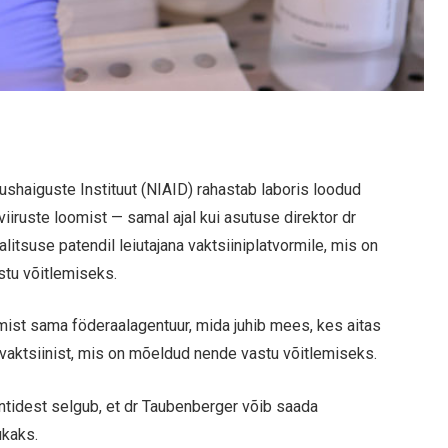
kushaiguste Instituut (NIAID) rahastab laboris loodud
viiruste loomist — samal ajal kui asutuse direktor dr
itsuse patendil leiutajana vaktsiiniplatvormile, mis on
stu võitlemiseks.
oomist sama föderaalagentuur, mida juhib mees, kes aitas
– vaktsiinist, mis on mõeldud nende vastu võitlemiseks.
tidest selgub, et dr Taubenberger võib saada
ukaks.