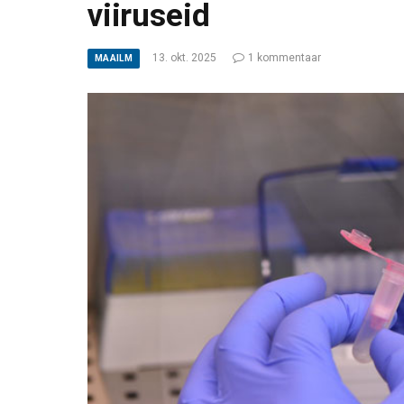
viiruseid
13. okt. 2025
1 kommentaar
MAAILM