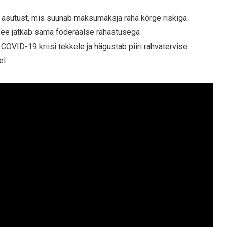
 asutust, mis suunab maksumaksja raha kõrge riskiga
See jätkab sama föderaalse rahastusega
COVID-19 kriisi tekkele ja hägustab piiri rahvatervise
l.