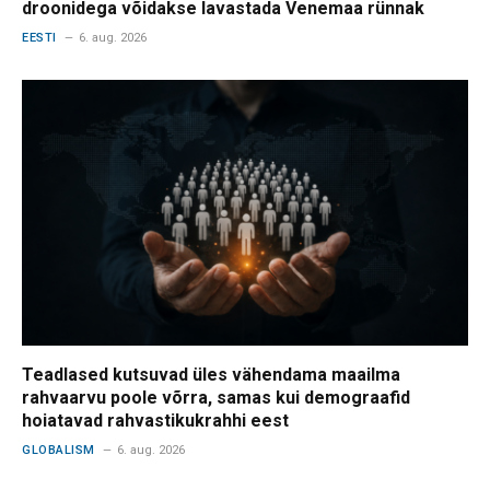
droonidega võidakse lavastada Venemaa rünnak
EESTI
6. aug. 2026
Teadlased kutsuvad üles vähendama maailma
rahvaarvu poole võrra, samas kui demograafid
hoiatavad rahvastikukrahhi eest
GLOBALISM
6. aug. 2026