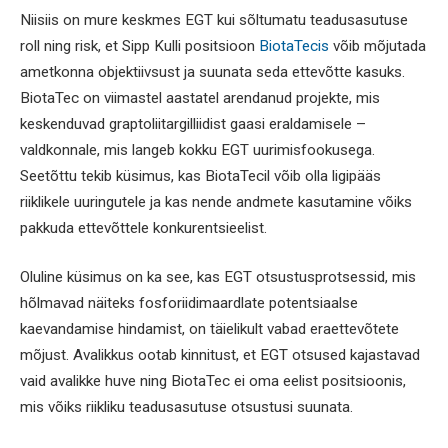
Niisiis on mure keskmes EGT kui sõltumatu teadusasutuse
roll ning risk, et Sipp Kulli positsioon
BiotaTecis
võib mõjutada
ametkonna objektiivsust ja suunata seda ettevõtte kasuks.
BiotaTec on viimastel aastatel arendanud projekte, mis
keskenduvad graptoliitargilliidist gaasi eraldamisele –
valdkonnale, mis langeb kokku EGT uurimisfookusega.
Seetõttu tekib küsimus, kas BiotaTecil võib olla ligipääs
riiklikele uuringutele ja kas nende andmete kasutamine võiks
pakkuda ettevõttele konkurentsieelist.
Oluline küsimus on ka see, kas EGT otsustusprotsessid, mis
hõlmavad näiteks fosforiidimaardlate potentsiaalse
kaevandamise hindamist, on täielikult vabad eraettevõtete
mõjust. Avalikkus ootab kinnitust, et EGT otsused kajastavad
vaid avalikke huve ning BiotaTec ei oma eelist positsioonis,
mis võiks riikliku teadusasutuse otsustusi suunata.