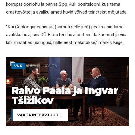
korruptsiooniohu ja panna Sipp Kulli positsiooni, kus tema
eraettevõtte ja avaliku ameti huvid võivad teineteist mõjutada.
“Kui Geoloogiateenistus (samuti selle juht) peaks esindama
avalikku huvi, siis OÜ BiotaTeci huvi on teenida kasumit ja viia
läbi mistahes uuringuid, mille eest makstakse,” märkis Kiige.
UUS
Raivo Paala ja Ingvar
Tšižikov
VAATA INTERVJUUD