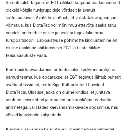
Samuti tuleb tagada, et EGT riiklikult kogutud teadusandmed
oleksid kõigile huvigruppidele võrdselt ja avatult
kättesaadavad. Avalik huvi nõuab, et välistatakse igasugune
võimalus, kus BiotaTec või mõni muu ettevõte saaks tänu
nendele andmetele eelise ja seeläbi tugevdaks oma
turupositsiooni. Läbipaistvuse põhimõtte kindlustamine on
oluline usalduse säilitamiseks EGT ja teiste riiklike
teadusasutuste vastu.
Fosforiidi kaevandamise potentsiaalne keskkonnamõju on
samuti teema, kus oodatakse, et EGT tegevus lähtub puhtalt
avalikest huvidest, mitte Sipp Kulli ärilistest huvidest
BiotaTecis. Üldsuse jaoks on oluline kindlus, et juhitava
asutuse seisukohad ja otsused on kooskõlas teaduslike
andmetega, välistades kaevandamiskavade soosimise, mis
võivad keskkonda kahjustada.
Küsimusi süvendab ka BiotaTeci majanduskasv viimastel