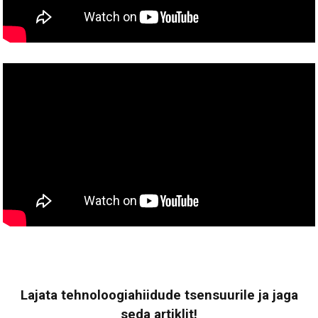
Lajata tehnoloogiahiidude tsensuurile ja jaga
seda artiklit!