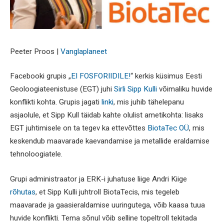
Peeter Proos |
Vanglaplaneet
Facebooki grupis „
EI FOSFORIIDILE!
“ kerkis küsimus Eesti
Geoloogiateenistuse (EGT) juhi
Sirli Sipp Kulli
võimaliku huvide
konflikti kohta. Grupis jagati
linki
, mis juhib tähelepanu
asjaolule, et Sipp Kull täidab kahte olulist ametikohta: lisaks
EGT juhtimisele on ta tegev ka ettevõttes
BiotaTec OÜ
, mis
keskendub maavarade kaevandamise ja metallide eraldamise
tehnoloogiatele.
Grupi administraator ja ERK-i juhatuse liige Andri Kiige
rõhutas
, et Sipp Kulli juhtroll BiotaTecis, mis tegeleb
maavarade ja gaasieraldamise uuringutega, võib kaasa tuua
huvide konflikti. Tema sõnul võib selline topeltroll tekitada