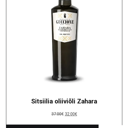
Sitsiilia oliiviõli Zahara
37.00
€
32.00
€