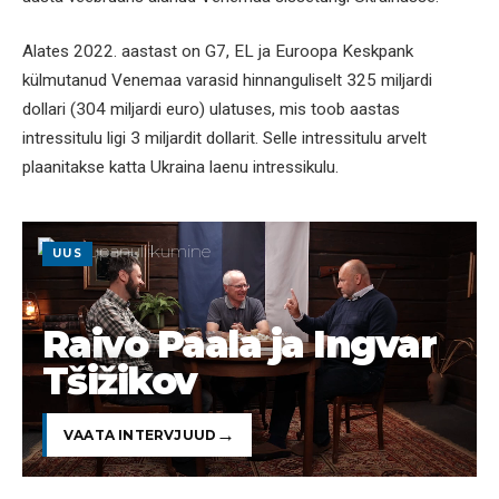
Alates 2022. aastast on G7, EL ja Euroopa Keskpank
külmutanud Venemaa varasid hinnanguliselt 325 miljardi
dollari (304 miljardi euro) ulatuses, mis toob aastas
intressitulu ligi 3 miljardit dollarit. Selle intressitulu arvelt
plaanitakse katta Ukraina laenu intressikulu.
UUS
Raivo Paala ja Ingvar
Tšižikov
VAATA INTERVJUUD