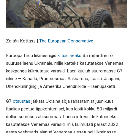
Zoltán Kottász |
The European Conservative
Euroopa Liidu liikmesriigid
kiitsid heaks
35 miljardi euro
suuruse laenu Ukrainale, mille katteks kasutatakse Venemaa
keskpanga külmutatud varasid. Laen kuulub suuremasse G7
riikide – Kanada, Prantsusmaa, Saksamaa, Itaalia, Jaapani,
Ühendkuningriigi ja Ameerika Ühendriikide – laenupaketti.
G7
otsustas
jätkata Ukraina sõja rahastamist juunikuus
Itaalias peetud tippkohtumisel, kus lepiti kokku 50 miljardi
dollari suuruses abisummas. Laenu intresside katmiseks
kasutatakse Venemaa varasid, mis külmutati pärast 2022.
aasta veebruaris alanud Venemaa sissetungi Ukrainasse.