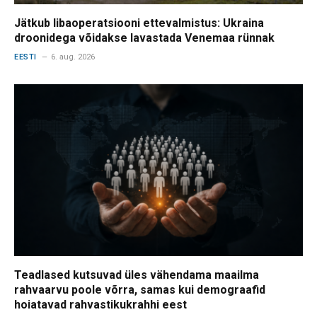
Jätkub libaoperatsiooni ettevalmistus: Ukraina
droonidega võidakse lavastada Venemaa rünnak
EESTI
6. aug. 2026
Teadlased kutsuvad üles vähendama maailma
rahvaarvu poole võrra, samas kui demograafid
hoiatavad rahvastikukrahhi eest