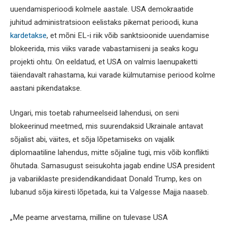
uuendamisperioodi kolmele aastale. USA demokraatide
juhitud administratsioon eelistaks pikemat perioodi, kuna
kardetakse
, et mõni EL-i riik võib sanktsioonide uuendamise
blokeerida, mis viiks varade vabastamiseni ja seaks kogu
projekti ohtu. On eeldatud, et USA on valmis laenupaketti
täiendavalt rahastama, kui varade külmutamise periood kolme
aastani pikendatakse.
Ungari, mis toetab rahumeelseid lahendusi, on seni
blokeerinud meetmed, mis suurendaksid Ukrainale antavat
sõjalist abi, väites, et sõja lõpetamiseks on vajalik
diplomaatiline lahendus, mitte sõjaline tugi, mis võib konflikti
õhutada. Samasugust seisukohta jagab endine USA president
ja vabariiklaste presidendikandidaat Donald Trump, kes on
lubanud sõja kiiresti lõpetada, kui ta Valgesse Majja naaseb.
„Me peame arvestama, milline on tulevase USA