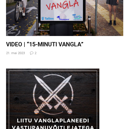
VIDEO | “15-MINUTI VANGLA”
21. mai 2023
2