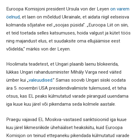
Euroopa Komisjoni president Ursula von der Leyen
on varem
öelnud
, et laen on mõeldud Ukrainale, et aidata riigil eelseisva
kolmanda sõjatalve eel „soojas püsida”. „Euroopa Liit on siin,
et teid toetada selles katsumuses, hoida valgust ja kütet töös
ning majandust elus, et suudaksite oma ellujäämise eest
võidelda,” märkis von der Leyen.
Hoolimata teadetest, et Ungari plaanib laenu blokeerida,
lükkas Ungari rahandusminister Mihály Varga need väited
ümber kui „
valeuudised
.” Samas soovib Ungari siiski oodata
ära 5. novembri USA presidendivalimiste tulemused, et teha
otsus, kas EL peaks külmutatud varade piiranguid uuendama
iga kuue kuu järel või pikendama seda kolmele aastale.
Praegu vajavad EL Moskva-vastased sanktsioonid iga kuue
kuu järel liikmesriikide ühehäälset heakskiitu, kuid Euroopa
Komisjon on teinud ettepaneku pikendada külmutatud varade