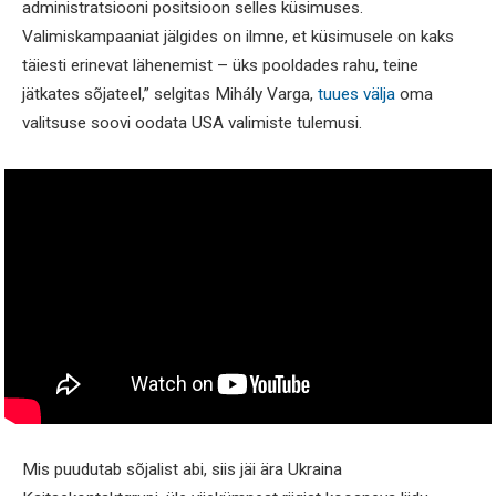
administratsiooni positsioon selles küsimuses.
Valimiskampaaniat jälgides on ilmne, et küsimusele on kaks
täiesti erinevat lähenemist – üks pooldades rahu, teine
jätkates sõjateel,” selgitas Mihály Varga,
tuues välja
oma
valitsuse soovi oodata USA valimiste tulemusi.
Mis puudutab sõjalist abi, siis jäi ära Ukraina