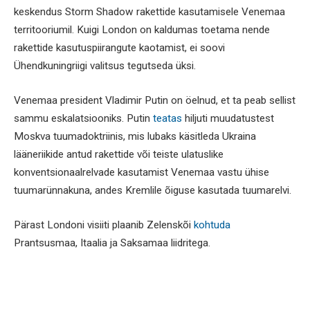
keskendus Storm Shadow rakettide kasutamisele Venemaa
territooriumil. Kuigi London on kaldumas toetama nende
rakettide kasutuspiirangute kaotamist, ei soovi
Ühendkuningriigi valitsus tegutseda üksi.
Venemaa president Vladimir Putin on öelnud, et ta peab sellist
sammu eskalatsiooniks. Putin
teatas
hiljuti muudatustest
Moskva tuumadoktriinis, mis lubaks käsitleda Ukraina
lääneriikide antud rakettide või teiste ulatuslike
konventsionaalrelvade kasutamist Venemaa vastu ühise
tuumarünnakuna, andes Kremlile õiguse kasutada tuumarelvi.
Pärast Londoni visiiti plaanib Zelenskõi
kohtuda
Prantsusmaa, Itaalia ja Saksamaa liidritega.