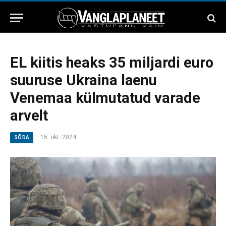
EL kiitis heaks 35 miljardi euro
suuruse Ukraina laenu
Venemaa külmutatud varade
arvelt
15. okt. 2024
SÕDA