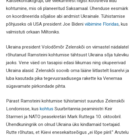
Kaitsekontaktgrupi, üle viiekümnest riigist koosneva liidu
kohtumine, mis oli planeeritud Saksamaal. Ühenduse eesmärk
on koordineerida sõjalise abi andmist Ukrainale. Tühistamise
põhjuseks oli USA president Joe Bideni
viibimine Floridas
, kus
valmistuti orkaan Miltoniks.
Ukraina president Volodõmõr Zelenskõi on viimastel nädalatel
rõhutanud Ramsteini kohtumise tähtsust Ukraina sõja tuleviku
jaoks. Vene väed on tasapisi edasi liikumas ning okupeerivad
Ukraina alasid. Zelenskõi soovib oma lääne liitlastelt lisarelvi ja
luba kasutada pika tegevusraadiusega rakette ka Venemaa
sügavamate piirkondade pihta.
Pärast Ramsteini kohtumise tühistamist suundus Zelenskõi
Londonisse, kus
kohtus
Suurbritannia peaministri Keir
Starmeri ja NATO peasekretäri Mark Ruttega 10. oktoobril.
Ühendkuningriik on olnud Ukraina üks kindlamaid toetajaid.
Rutte rõhutas, et Kiievi enesekaitseõigus „ei lõpe piiril.” Arutelu