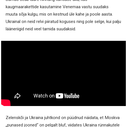
kaugmaarakettide kasutamine Venemaa vastu suudaks
muuta sõja kulgu, mis on kestnud üle kahe ja poole aasta.
Ukrainal on neid relvi piiratud koguses ning pole selge, kui palju
lääneriigid neid veel tarnida suudaksid.
Zelenskõi ja Ukraina juhtkond on püüdnud näidata, et Moskva
„punased jooned“ on pelgalt bluf, viidates Ukraina rünnakutele