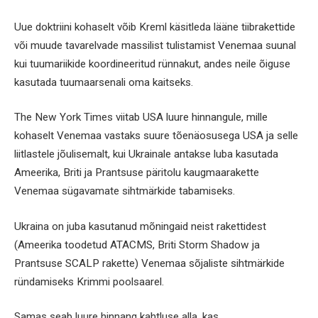
Uue doktriini kohaselt võib Kreml käsitleda lääne tiibrakettide
või muude tavarelvade massilist tulistamist Venemaa suunal
kui tuumariikide koordineeritud rünnakut, andes neile õiguse
kasutada tuumaarsenali oma kaitseks.
The New York Times viitab USA luure hinnangule, mille
kohaselt Venemaa vastaks suure tõenäosusega USA ja selle
liitlastele jõulisemalt, kui Ukrainale antakse luba kasutada
Ameerika, Briti ja Prantsuse päritolu kaugmaarakette
Venemaa sügavamate sihtmärkide tabamiseks.
Ukraina on juba kasutanud mõningaid neist rakettidest
(Ameerika toodetud ATACMS, Briti Storm Shadow ja
Prantsuse SCALP rakette) Venemaa sõjaliste sihtmärkide
ründamiseks Krimmi poolsaarel.
Samas seab luure hinnang kahtluse alla, kas