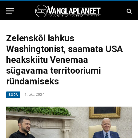
Zelenskõi lahkus
Washingtonist, saamata USA
heakskiitu Venemaa
sügavama territooriumi
ründamiseks
1. okt. 2024
SÕDA