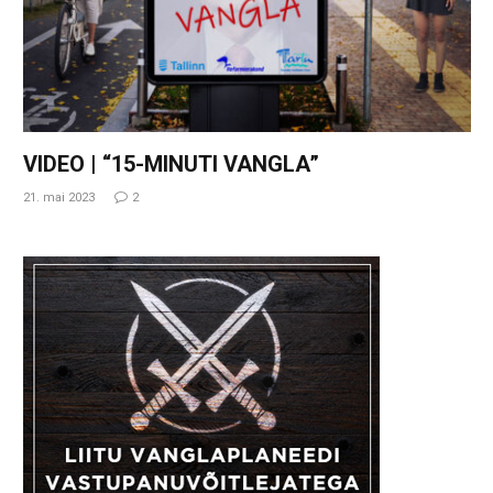
VIDEO | “15-MINUTI VANGLA”
21. mai 2023
2