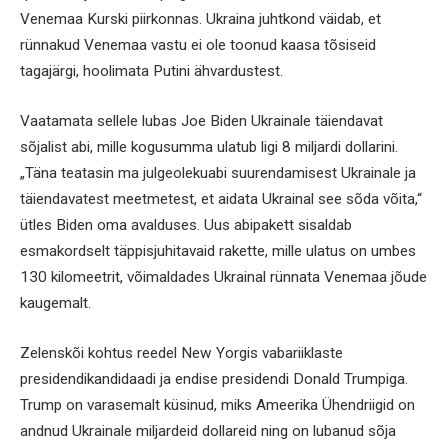
Venemaa Kurski piirkonnas. Ukraina juhtkond väidab, et
rünnakud Venemaa vastu ei ole toonud kaasa tõsiseid
tagajärgi, hoolimata Putini ähvardustest.
Vaatamata sellele lubas Joe Biden Ukrainale täiendavat
sõjalist abi, mille kogusumma ulatub ligi 8 miljardi dollarini.
„Täna teatasin ma julgeolekuabi suurendamisest Ukrainale ja
täiendavatest meetmetest, et aidata Ukrainal see sõda võita,“
ütles Biden oma avalduses. Uus abipakett sisaldab
esmakordselt täppisjuhitavaid rakette, mille ulatus on umbes
130 kilomeetrit, võimaldades Ukrainal rünnata Venemaa jõude
kaugemalt.
Zelenskõi kohtus reedel New Yorgis vabariiklaste
presidendikandidaadi ja endise presidendi Donald Trumpiga.
Trump on varasemalt küsinud, miks Ameerika Ühendriigid on
andnud Ukrainale miljardeid dollareid ning on lubanud sõja