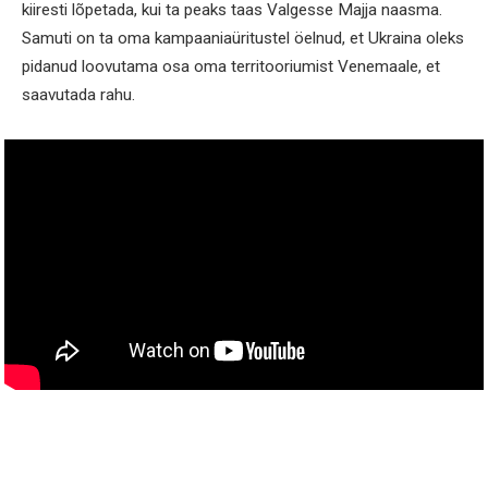
kiiresti lõpetada, kui ta peaks taas Valgesse Majja naasma.
Samuti on ta oma kampaaniaüritustel öelnud, et Ukraina oleks
pidanud loovutama osa oma territooriumist Venemaale, et
saavutada rahu.