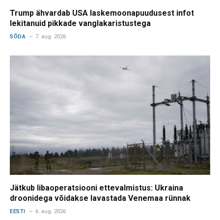
Trump ähvardab USA laskemoonapuudusest infot
lekitanuid pikkade vanglakaristustega
SÕDA
7. aug. 2026
Jätkub libaoperatsiooni ettevalmistus: Ukraina
droonidega võidakse lavastada Venemaa rünnak
EESTI
6. aug. 2026