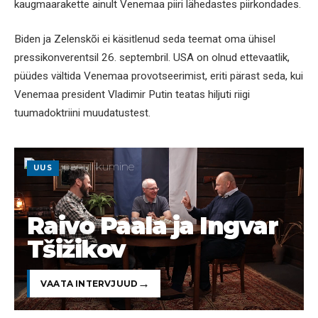
kaugmaarakette ainult Venemaa piiri lähedastes piirkondades.
Biden ja Zelenskõi ei käsitlenud seda teemat oma ühisel
pressikonverentsil 26. septembril. USA on olnud ettevaatlik,
püüdes vältida Venemaa provotseerimist, eriti pärast seda, kui
Venemaa president Vladimir Putin teatas hiljuti riigi
tuumadoktriini muudatustest.
UUS
Raivo Paala ja Ingvar
Tšižikov
VAATA INTERVJUUD