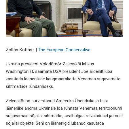
Zoltán Kottász |
The European Conservative
Ukraina president Volodõmõr Zelenskõi lahkus
Washingtonist, saamata USA president Joe Bidenilt luba
kasutada lääneriikide kaugmaarakette Venemaa sügavamate
sihtmärkide ründamiseks.
Zelenskõi on survestanud Ameerika Ühendriike ja teisi
lääneriike andma Ukrainale loa rünnata Venemaa territooriumi
sügavamaid sõjalisi sihtmärke, sealhulgas relvaladusid ja muid
sõjalisi objekte. Seni on lääneriigid lubanud kasutada