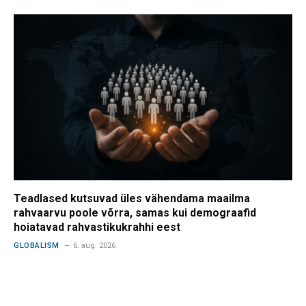
Teadlased kutsuvad üles vähendama maailma
rahvaarvu poole võrra, samas kui demograafid
hoiatavad rahvastikukrahhi eest
GLOBALISM
6. aug. 2026