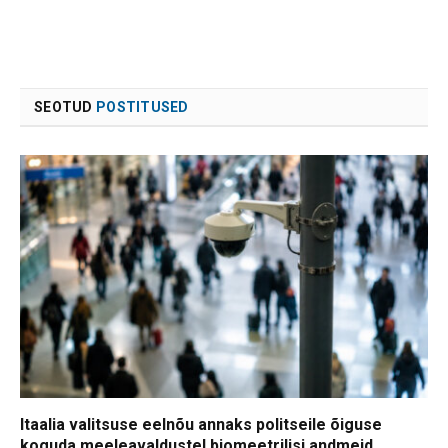
SEOTUD
POSTITUSED
Itaalia valitsuse eelnõu annaks politseile õiguse
koguda meeleavaldustel biomeetrilisi andmeid