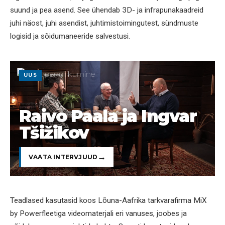
suund ja pea asend. See ühendab 3D- ja infrapunakaadreid
juhi näost, juhi asendist, juhtimistoimingutest, sündmuste
logisid ja sõidumaneeride salvestusi.
UUS
Raivo Paala ja Ingvar
Tšižikov
VAATA INTERVJUUD
Teadlased kasutasid koos Lõuna-Aafrika tarkvarafirma MiX
by Powerfleetiga videomaterjali eri vanuses, joobes ja