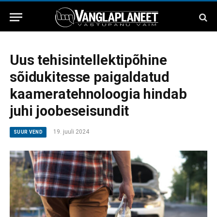
Uus tehisintellektipõhine
sõidukitesse paigaldatud
kaameratehnoloogia hindab
juhi joobeseisundit
19. juuli 2024
SUUR VEND