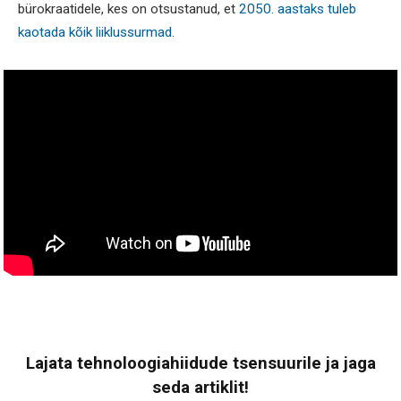
bürokraatidele, kes on otsustanud, et
2050. aastaks tuleb
kaotada kõik liiklussurmad
.
Lajata tehnoloogiahiidude tsensuurile ja jaga
seda artiklit!