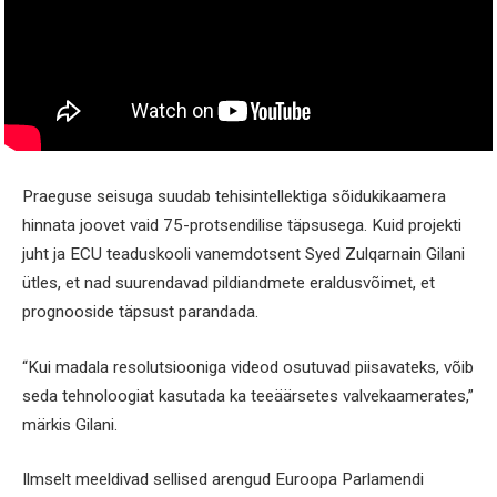
Praeguse seisuga suudab tehisintellektiga sõidukikaamera
hinnata joovet vaid 75-protsendilise täpsusega. Kuid projekti
juht ja ECU teaduskooli vanemdotsent Syed Zulqarnain Gilani
ütles, et nad suurendavad pildiandmete eraldusvõimet, et
prognooside täpsust parandada.
“Kui madala resolutsiooniga videod osutuvad piisavateks, võib
seda tehnoloogiat kasutada ka teeäärsetes valvekaamerates,”
märkis Gilani.
Ilmselt meeldivad sellised arengud Euroopa Parlamendi