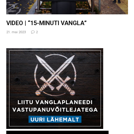
VIDEO | “15-MINUTI VANGLA”
21. mai 2023
2