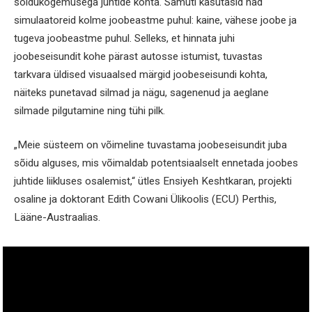
sõidukogemusega juhtide kohta. Samuti kasutasid nad
simulaatoreid kolme joobeastme puhul: kaine, vähese joobe ja
tugeva joobeastme puhul. Selleks, et hinnata juhi
joobeseisundit kohe pärast autosse istumist, tuvastas
tarkvara üldised visuaalsed märgid joobeseisundi kohta,
näiteks punetavad silmad ja nägu, sagenenud ja aeglane
silmade pilgutamine ning tühi pilk.
„Meie süsteem on võimeline tuvastama joobeseisundit juba
sõidu alguses, mis võimaldab potentsiaalselt ennetada joobes
juhtide liikluses osalemist,“ ütles Ensiyeh Keshtkaran, projekti
osaline ja doktorant Edith Cowani Ülikoolis (ECU) Perthis,
Lääne-Austraalias.