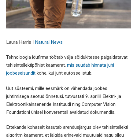
Laura Harris |
Natural News
Tehnoloogia idufirma töötab välja sõidukitesse paigaldatavat
tehisintellektipõhist kaamerat,
mis suudab hinnata juhi
joobeseisundit
kohe, kui juht autosse istub.
Uut süsteemi, mille eesmärk on vähendada joobes
juhtimisega seotud õnnetusi, tutvustati 9. aprillil Elektri- ja
Elektroonikainseneride Instituudi ning Computer Vision
Foundationi ühisel konverentsil avaldatud dokumendis.
Ettekande kohaselt kasutab arendusjärgus olev tehisintellekti
algoritm kaamerat, et jälgida erinevaid muutujaid nagu pilgu