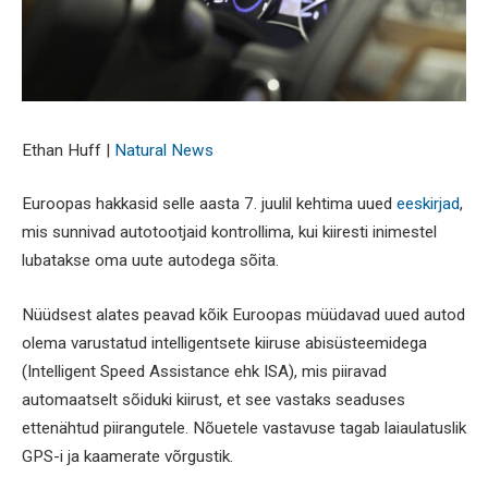
Ethan Huff |
Natural News
Euroopas hakkasid selle aasta 7. juulil kehtima uued
eeskirjad
,
mis sunnivad autotootjaid kontrollima, kui kiiresti inimestel
lubatakse oma uute autodega sõita.
Nüüdsest alates peavad kõik Euroopas müüdavad uued autod
olema varustatud intelligentsete kiiruse abisüsteemidega
(Intelligent Speed Assistance ehk ISA), mis piiravad
automaatselt sõiduki kiirust, et see vastaks seaduses
ettenähtud piirangutele. Nõuetele vastavuse tagab laiaulatuslik
GPS-i ja kaamerate võrgustik.