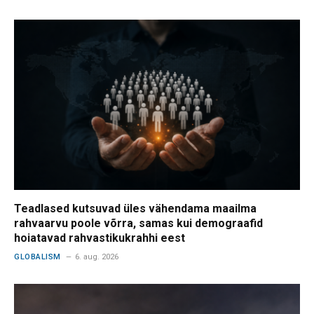
Teadlased kutsuvad üles vähendama maailma
rahvaarvu poole võrra, samas kui demograafid
hoiatavad rahvastikukrahhi eest
GLOBALISM
6. aug. 2026