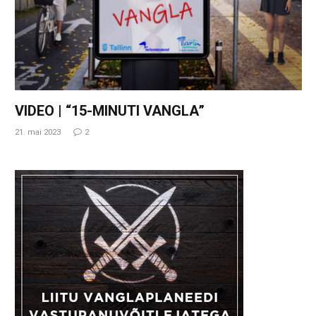
VIDEO | “15-MINUTI VANGLA”
21. mai 2023
2