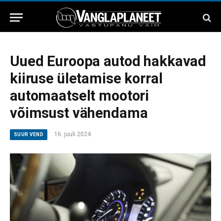
Uued Euroopa autod hakkavad
kiiruse ületamise korral
automaatselt mootori
võimsust vähendama
16. juuli 2024
SUUR VEND