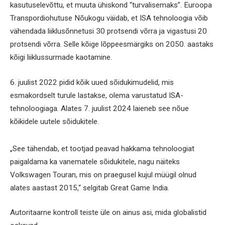
kasutuselevõttu, et muuta ühiskond “turvalisemaks”. Euroopa
Transpordiohutuse Nõukogu väidab, et ISA tehnoloogia võib
vähendada liiklusõnnetusi 30 protsendi võrra ja vigastusi 20
protsendi võrra. Selle kõige lõppeesmärgiks on 2050. aastaks
kõigi liiklussurmade kaotamine.
6. juulist 2022 pidid kõik uued sõidukimudelid, mis
esmakordselt turule lastakse, olema varustatud ISA-
tehnoloogiaga. Alates 7. juulist 2024 laieneb see nõue
kõikidele uutele sõidukitele.
„See tähendab, et tootjad peavad hakkama tehnoloogiat
paigaldama ka vanematele sõidukitele, nagu näiteks
Volkswagen Touran, mis on praegusel kujul müügil olnud
alates aastast 2015,“ selgitab Great Game India.
Autoritaarne kontroll teiste üle on ainus asi, mida globalistid