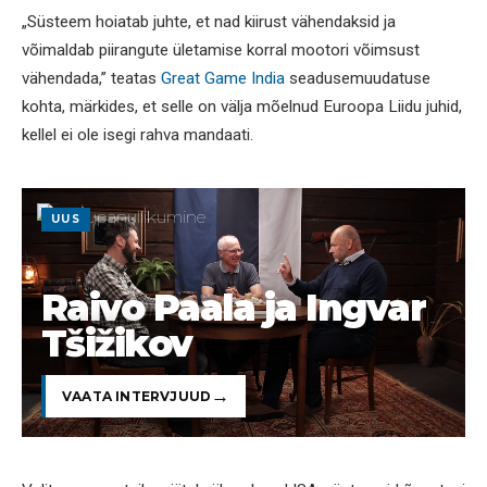
„Süsteem hoiatab juhte, et nad kiirust vähendaksid ja
võimaldab piirangute ületamise korral mootori võimsust
vähendada,” teatas
Great Game India
seadusemuudatuse
kohta, märkides, et selle on välja mõelnud Euroopa Liidu juhid,
kellel ei ole isegi rahva mandaati.
UUS
Raivo Paala ja Ingvar
Tšižikov
VAATA INTERVJUUD