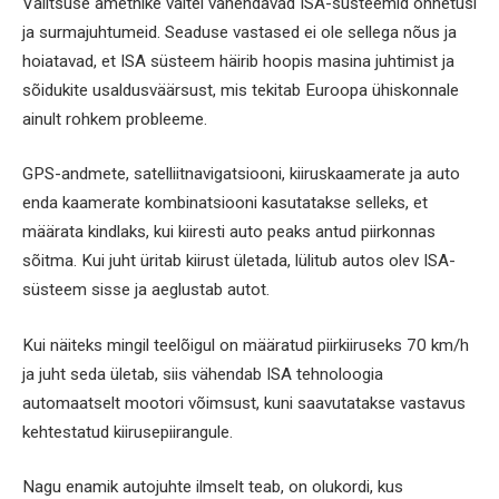
Valitsuse ametnike väitel vähendavad ISA-süsteemid õnnetusi
ja surmajuhtumeid. Seaduse vastased ei ole sellega nõus ja
hoiatavad, et ISA süsteem häirib hoopis masina juhtimist ja
sõidukite usaldusväärsust, mis tekitab Euroopa ühiskonnale
ainult rohkem probleeme.
GPS-andmete, satelliitnavigatsiooni, kiiruskaamerate ja auto
enda kaamerate kombinatsiooni kasutatakse selleks, et
määrata kindlaks, kui kiiresti auto peaks antud piirkonnas
sõitma. Kui juht üritab kiirust ületada, lülitub autos olev ISA-
süsteem sisse ja aeglustab autot.
Kui näiteks mingil teelõigul on määratud piirkiiruseks 70 km/h
ja juht seda ületab, siis vähendab ISA tehnoloogia
automaatselt mootori võimsust, kuni saavutatakse vastavus
kehtestatud kiirusepiirangule.
Nagu enamik autojuhte ilmselt teab, on olukordi, kus