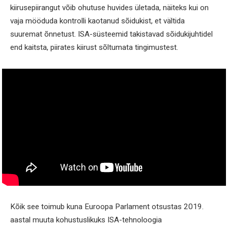
kiirusepiirangut võib ohutuse huvides ületada, näiteks kui on
vaja mööduda kontrolli kaotanud sõidukist, et vältida
suuremat õnnetust. ISA-süsteemid takistavad sõidukijuhtidel
end kaitsta, piirates kiirust sõltumata tingimustest.
Kõik see toimub kuna Euroopa Parlament otsustas 2019.
aastal muuta kohustuslikuks ISA-tehnoloogia