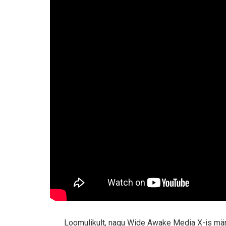
Loomulikult, nagu Wide Awake Media X-is märk