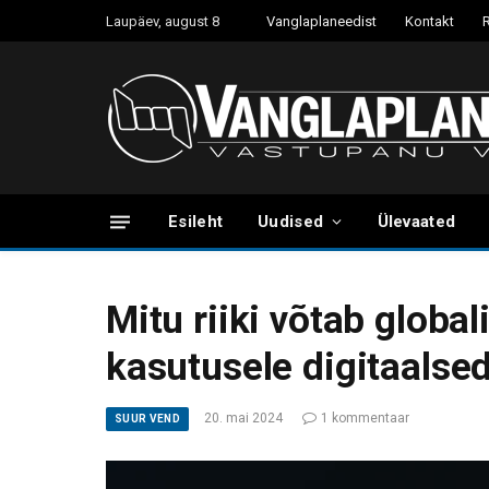
Laupäev, august 8
Vanglaplaneedist
Kontakt
Esileht
Uudised
Ülevaated
Mitu riiki võtab globa
kasutusele digitaalse
20. mai 2024
1 kommentaar
SUUR VEND