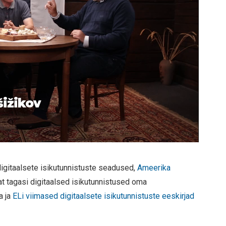
šižikov
digitaalsete isikutunnistuste seadused,
Ameerika
at tagasi digitaalsed isikutunnistused oma
a ja
ELi viimased digitaalsete isikutunnistuste eeskirjad