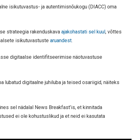
aalne isikutuvastus- ja autentimisnõukogu (DIACC) oma
isuse strateegia rakenduskava
ajakohastati sel kuul
, võttes
taalsete isikutuvastuste
aruandest
.
se digitaalse identifitseerimise näotuvastuse
a lubatud digitaalne juhiluba ja teised osariigid, näiteks
ines sel nädalal News Breakfast’is, et kinnitada
istused ei ole kohustuslikud ja et neid ei kasutata