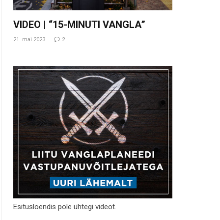
VIDEO | “15-MINUTI VANGLA”
21. mai 2023
2
Esitusloendis pole ühtegi videot.