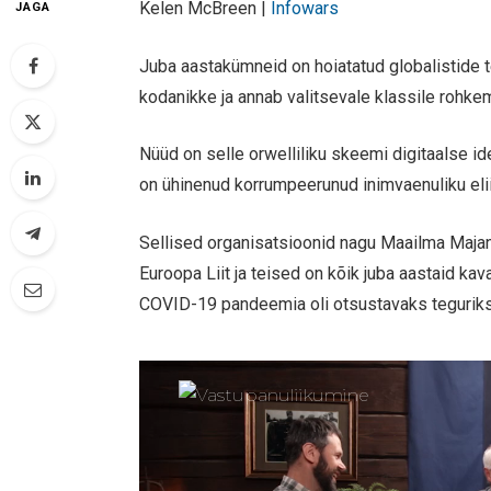
Kelen McBreen |
Infowars
JAGA
Juba aastakümneid on hoiatatud globalistide 
kodanikke ja annab valitsevale klassile rohkem
Nüüd on selle orwelliliku skeemi digitaalse id
on ühinenud korrumpeerunud inimvaenuliku elii
Sellised organisatsioonid nagu Maailma Maja
Euroopa Liit ja teised on kõik juba aastaid k
COVID-19 pandeemia oli otsustavaks teguriks