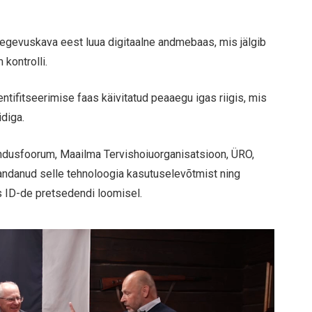
tegevuskava eest luua digitaalne andmebaas, mis jälgib
 kontrolli.
entifitseerimise faas käivitatud peaaegu igas riigis, mis
diga.
ndusfoorum, Maailma Tervishoiuorganisatsioon, ÜRO,
avandanud selle tehnoloogia kasutuselevõtmist ning
 ID-de pretsedendi loomisel.