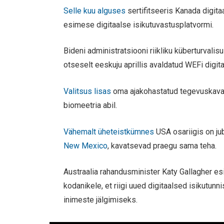
Selle kuu alguses
sertifitseeris Kanada digit
esimese digitaalse isikutuvastusplatvormi.
Bideni administratsiooni riikliku küberturval
otseselt eeskuju aprillis avaldatud WEFi digi
Valitsus lisas
oma ajakohastatud tegevuskavas
biomeetria abil.
Vähemalt üheteistkümnes
USA osariigis on jub
New Mexico
, kavatsevad praegu sama teha.
Austraalia rahandusminister Katy Gallagher es
kodanikele, et riigi uued digitaalsed isikutunn
inimeste jälgimiseks.