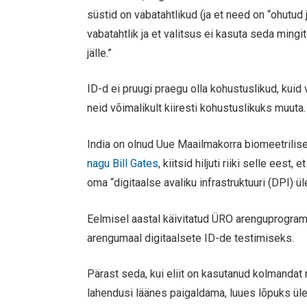
süstid on vabatahtlikud (ja et need on “ohutud j
vabatahtlik ja et valitsus ei kasuta seda ming
jälle.”
ID-d ei pruugi praegu olla kohustuslikud, kuid 
neid võimalikult kiiresti kohustuslikuks muuta.
India on olnud Uue Maailmakorra biomeetrilise
nagu Bill Gates
, kiitsid hiljuti riiki selle ees
oma “digitaalse avaliku infrastruktuuri (DPI) ül
Eelmisel aastal käivitatud ÜRO arenguprogra
arengumaal digitaalsete ID-de testimiseks.
Pärast seda, kui eliit on kasutanud kolmandat
lahendusi läänes paigaldama, luues lõpuks ü