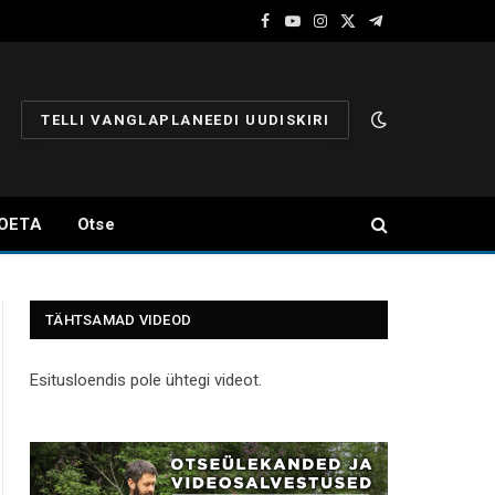
Facebook
YouTube
Instagram
X
Telegram
(Twitter)
TELLI VANGLAPLANEEDI UUDISKIRI
OETA
Otse
TÄHTSAMAD VIDEOD
Esitusloendis pole ühtegi videot.