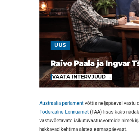
UUS
Raivo Paala ja Ingvar T
VAATA INTERVJUUD
Austraalia parlament
võttis neljapäeval vastu 
Föderaalne Lennuamet
(FAA) lisas kaks nädal
vastuvõetavate isikutuvastusvormide nimekirj
hakkavad kehtima alates esmaspäevast.