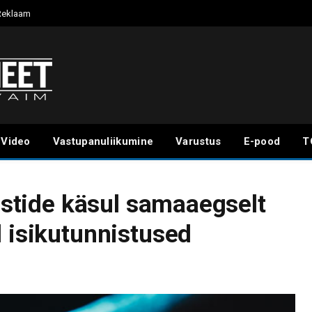
Reklaam
Video
Vastupanuliikumine
Varustus
E-pood
T
listide käsul samaaegselt
d isikutunnistused