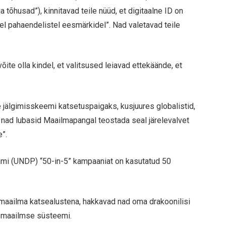
a tõhusad”), kinnitavad teile nüüd, et digitaalne ID on
itel pahaendelistel eesmärkidel”. Nad valetavad teile
võite olla kindel, et valitsused leiavad ettekäände, et
 jälgimisskeemi katsetuspaigaks, kusjuures globalistid,
t, et nad lubasid Maailmapangal teostada seal järelevalvet
e”.
mmi (UNDP) “50-in-5” kampaaniat on kasutatud 50
 maailma katsealustena, hakkavad nad oma drakoonilisi
lemaailmse süsteemi.