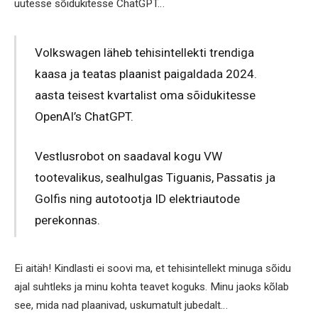
uutesse sõidukitesse ChatGPT…
Volkswagen läheb tehisintellekti trendiga
kaasa ja teatas plaanist paigaldada 2024.
aasta teisest kvartalist oma sõidukitesse
OpenAI’s ChatGPT.
Vestlusrobot on saadaval kogu VW
tootevalikus, sealhulgas Tiguanis, Passatis ja
Golfis ning autotootja ID elektriautode
perekonnas.
Ei aitäh! Kindlasti ei soovi ma, et tehisintellekt minuga sõidu
ajal suhtleks ja minu kohta teavet koguks. Minu jaoks kõlab
see, mida nad plaanivad, uskumatult jubedalt…