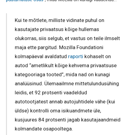
Kui te mõtlete, milliste vidinate puhul on
kasutajate privaatsus kõige hullemas
olukorras, siis selgub, et vastus on teile ilmselt
maja ette pargitud. Mozilla Foundationi
kolmapäeval avaldatud
raporti
kohaselt on
autod “ametlikult kõige kehvema privaatsuse
kategooriaga tooted”, mida nad on kunagi
analüüsinud. Ülemaailmne mittetulundusühing
leidis, et 92 protsenti vaadeldud
autotootjatest annab autojuhtidele vähe (kui
üldse) kontrolli oma isikuandmete üle,
kusjuures 84 protsenti jagab kasutajaandmeid
kolmandate osapooltega.