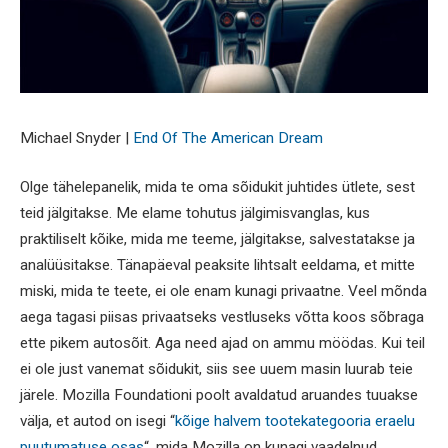
Michael Snyder |
End Of The American Dream
Olge tähelepanelik, mida te oma sõidukit juhtides ütlete, sest
teid jälgitakse. Me elame tohutus jälgimisvanglas, kus
praktiliselt kõike, mida me teeme, jälgitakse, salvestatakse ja
analüüsitakse. Tänapäeval peaksite lihtsalt eeldama, et mitte
miski, mida te teete, ei ole enam kunagi privaatne. Veel mõnda
aega tagasi piisas privaatseks vestluseks võtta koos sõbraga
ette pikem autosõit. Aga need ajad on ammu möödas. Kui teil
ei ole just vanemat sõidukit, siis see uuem masin luurab teie
järele. Mozilla Foundationi poolt avaldatud aruandes tuuakse
välja, et autod on isegi “
kõige halvem tootekategooria eraelu
puutumatuse osas
“, mida Mozilla on kunagi vaadelnud…