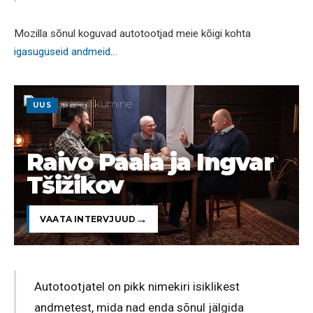
Mozilla sõnul koguvad autotootjad meie kõigi kohta
igasuguseid andmeid
…
UUS
Raivo Paala ja Ingvar
Tšižikov
VAATA INTERVJUUD
Autotootjatel on pikk nimekiri isiklikest
andmetest, mida nad enda sõnul jälgida