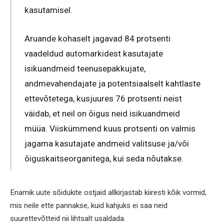
kasutamisel.
Aruande kohaselt jagavad 84 protsenti
vaadeldud automarkidest kasutajate
isikuandmeid teenusepakkujate,
andmevahendajate ja potentsiaalselt kahtlaste
ettevõtetega, kusjuures 76 protsenti neist
väidab, et neil on õigus neid isikuandmeid
müüa. Viiskümmend kuus protsenti on valmis
jagama kasutajate andmeid valitsuse ja/või
õiguskaitseorganitega, kui seda nõutakse.
Enamik uute sõidukite ostjaid allkirjastab kiiresti kõik vormid,
mis neile ette pannakse, kuid kahjuks ei saa neid
suurettevõtteid nii lihtsalt usaldada.