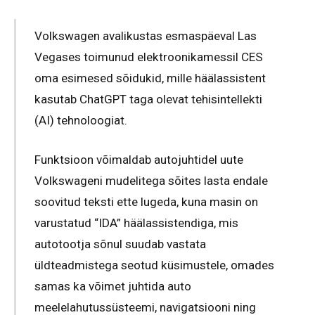
Volkswagen avalikustas esmaspäeval Las
Vegases toimunud elektroonikamessil CES
oma esimesed sõidukid, mille häälassistent
kasutab ChatGPT taga olevat tehisintellekti
(AI) tehnoloogiat.
Funktsioon võimaldab autojuhtidel uute
Volkswageni mudelitega sõites lasta endale
soovitud teksti ette lugeda, kuna masin on
varustatud “IDA” häälassistendiga, mis
autotootja sõnul suudab vastata
üldteadmistega seotud küsimustele, omades
samas ka võimet juhtida auto
meelelahutussüsteemi, navigatsiooni ning