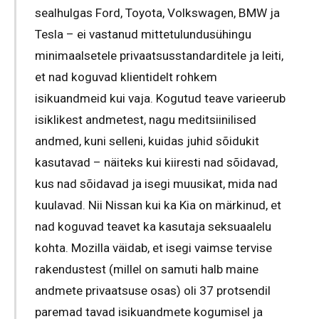
sealhulgas Ford, Toyota, Volkswagen, BMW ja
Tesla – ei vastanud mittetulundusühingu
minimaalsetele privaatsusstandarditele ja leiti,
et nad koguvad klientidelt rohkem
isikuandmeid kui vaja. Kogutud teave varieerub
isiklikest andmetest, nagu meditsiinilised
andmed, kuni selleni, kuidas juhid sõidukit
kasutavad – näiteks kui kiiresti nad sõidavad,
kus nad sõidavad ja isegi muusikat, mida nad
kuulavad. Nii Nissan kui ka Kia on märkinud, et
nad koguvad teavet ka kasutaja seksuaalelu
kohta. Mozilla väidab, et isegi vaimse tervise
rakendustest (millel on samuti halb maine
andmete privaatsuse osas) oli 37 protsendil
paremad tavad isikuandmete kogumisel ja