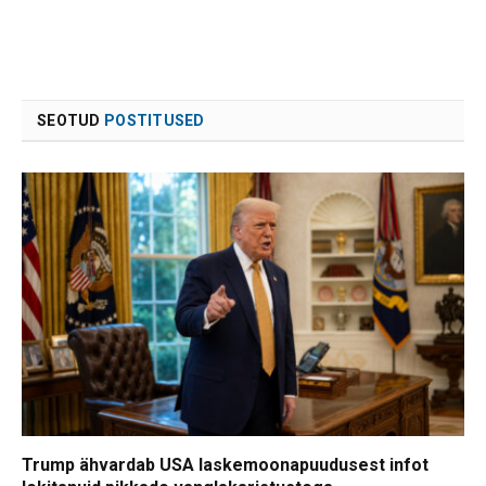
SEOTUD
POSTITUSED
Trump ähvardab USA laskemoonapuudusest infot