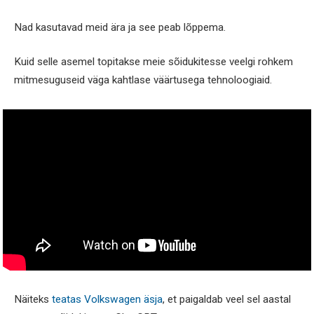
Nad kasutavad meid ära ja see peab lõppema.
Kuid selle asemel topitakse meie sõidukitesse veelgi rohkem
mitmesuguseid väga kahtlase väärtusega tehnoloogiaid.
Näiteks
teatas Volkswagen äsja
, et paigaldab veel sel aastal