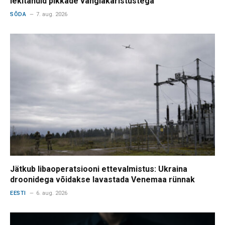
lekitanuid pikkade vanglakaristustega
SÕDA
7. aug. 2026
Jätkub libaoperatsiooni ettevalmistus: Ukraina
droonidega võidakse lavastada Venemaa rünnak
EESTI
6. aug. 2026