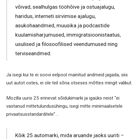
võivad, sealhulgas tööhõive ja ostuajalugu,
haridus, interneti sirvimise ajalugu,
asukohaandmed, muusika ja podcastide
kuulamisharjumused, immigratsioonistaatus,
usulised ja filosoofilised veendumused ning
terviseandmed.
Ja isegi kui te ei soovi eelpool mainitud andmeid jagada, siis
uut autot ostes, ei ole teil sõna otseses mõttes mingit valikut.
Mozilla uuris 25 erinevat sõidukimarki ja igaüks neist “ei
vastanud mittetulundusühingu, isegi mitte minimaalsetele
privaatsusstandarditele”…
Kõik 25 automarki, mida aruande jaoks uuriti –