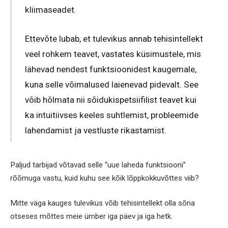
kliimaseadet.
Ettevõte lubab, et tulevikus annab tehisintellekt
veel rohkem teavet, vastates küsimustele, mis
lähevad nendest funktsioonidest kaugemale,
kuna selle võimalused laienevad pidevalt. See
võib hõlmata nii sõidukispetsiifilist teavet kui
ka intuitiivses keeles suhtlemist, probleemide
lahendamist ja vestluste rikastamist.
Paljud tarbijad võtavad selle “uue laheda funktsiooni”
rõõmuga vastu, kuid kuhu see kõik lõppkokkuvõttes viib?
Mitte väga kauges tulevikus võib tehisintellekt olla sõna
otseses mõttes meie ümber iga päev ja iga hetk.