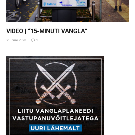
VIDEO | “15-MINUTI VANGLA”
21. mai 2023
2