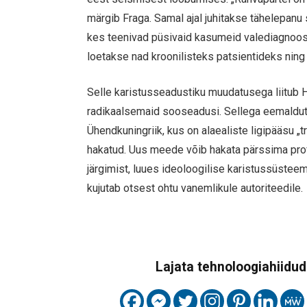
märgib Fraga. Samal ajal juhitakse tähelepanu
kes teenivad püsivaid kasumeid valediagnoosit
loetakse nad kroonilisteks patsientideks ning 
Selle karistusseadustiku muudatusega liitub Hi
radikaalsemaid sooseadusi. Sellega eemaldut
Ühendkuningriik, kus on alaealiste ligipääsu „
hakatud. Uus meede võib hakata pärssima pr
järgimist, luues ideoloogilise karistussüstee
kujutab otsest ohtu vanemlikule autoriteedile.
Lajata tehnoloogiahiidude