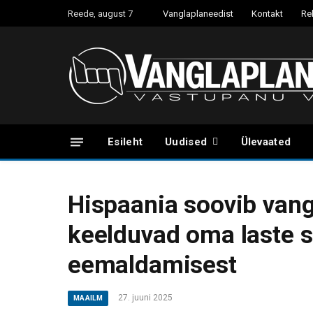
Reede, august 7
Vanglaplaneedist
Kontakt
Re
Esileht
Uudised
Ülevaated
Hispaania soovib van
keelduvad oma laste 
eemaldamisest
27. juuni 2025
MAAILM