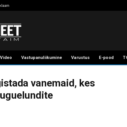
klaam
Video
Vastupanuliikumine
Varustus
E-pood
T
gistada vanemaid, kes
suguelundite