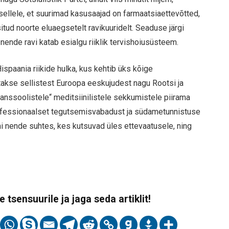
 sellele, et suurimad kasusaajad on farmaatsiaettevõtted,
ud noorte eluaegsetelt ravikuuridelt. Seaduse järgi
nende ravi katab esialgu riiklik tervishoiusüsteem.
spaania riikide hulka, kus kehtib üks kõige
akse sellistest Euroopa eeskujudest nagu Rootsi ja
transsoolistele“ meditsiinilistele sekkumistele piirama
ofessionaalset tegutsemisvabadust ja südametunnistuse
mi nende suhtes, kes kutsuvad üles ettevaatusele, ning
 tsensuurile ja jaga seda artiklit!