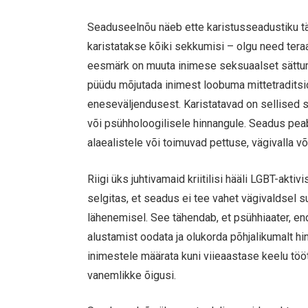
Seaduseelnõu näeb ette karistusseadustiku tä
karistatakse kõiki sekkumisi – olgu need tera
eesmärk on muuta inimese seksuaalset sättumus
püüdu mõjutada inimest loobuma mittetraditsio
eneseväljendusest. Karistatavad on sellised s
või psühholoogilisele hinnangule. Seadus peab
alaealistele või toimuvad pettuse, vägivalla võ
Riigi üks juhtivamaid kriitilisi hääli LGBT-akti
selgitas, et seadus ei tee vahet vägivaldsel su
lähenemisel. See tähendab, et psühhiaater, e
alustamist oodata ja olukorda põhjalikumalt hin
inimestele määrata kuni viieaastase keelu tö
vanemlikke õigusi.