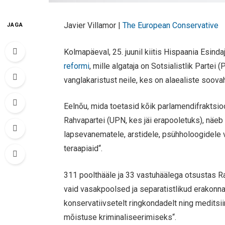
Javier Villamor |
The European Conservative
JAGA
Kolmapäeval, 25. juunil kiitis Hispaania Esind
reformi
, mille algataja on Sotsialistlik Partei
vanglakaristust neile, kes on alaealiste soov
Eelnõu, mida toetasid kõik parlamendifraktsio
Rahvapartei (UPN, kes jäi erapooletuks), näeb
lapsevanematele, arstidele, psühholoogidele võ
teraapiaid“.
311 poolthääle ja 33 vastuhäälega otsustas R
vaid vasakpoolsed ja separatistlikud erakonna
konservatiivsetelt ringkondadelt ning meditsii
mõistuse kriminaliseerimiseks“.