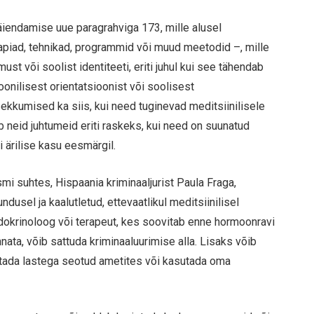
iendamise uue paragrahviga 173, mille alusel
apiad, tehnikad, programmid või muud meetodid –, mille
t või soolist identiteeti, eriti juhul kui see tähendab
onilisest orientatsioonist või soolisest
ekkumised ka siis, kui need tuginevad meditsiinilisele
 neid juhtumeid eriti raskeks, kui need on suunatud
i ärilise kasu eesmärgil.
vismi suhtes, Hispaania kriminaaljurist Paula Fraga,
ndusel ja kaalutletud, ettevaatlikul meditsiinilisel
ndokrinoloog või terapeut, kes soovitab enne hormoonravi
nata, võib sattuda kriminaaluurimise alla. Lisaks võib
ötada lastega seotud ametites või kasutada oma