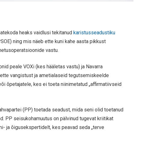
ajatekoda heaks vaidlusi tekitanud
karistusseadustiku
 (PSOE) ning mis näeb ette kuni kahe aasta pikkust
ahetusoperatsioonide vastu.
onid peale VOXi (kes hääletas vastu) ja Navarra
 ette vangistust ja ametialaseid tegutsemiskeelde
i õpetajatele, kes ei toeta niinimetatud „affirmatiivseid
ahvapartei (PP) toetada seadust, mida seni olid toetanud
d. PP seisukohamuutus on pälvinud tugevat kriitikat
ni- ja õigusekspertidelt, kes peavad seda „terve