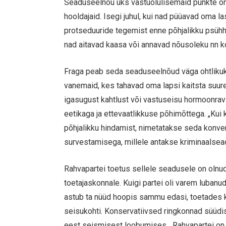
Seaduseelnõu üks vastuolulisemaid punkte on
hooldajaid. Isegi juhul, kui nad püüavad oma la
protseduuride tegemist enne põhjalikku psühho
nad aitavad kaasa või annavad nõusoleku nn k
Fraga peab seda seaduseelnõud väga ohtlikuks 
vanemaid, kes tahavad oma lapsi kaitsta suu
igasugust kahtlust või vastuseisu hormoonravi
eetikaga ja ettevaatlikkuse põhimõttega. „Ku
põhjalikku hindamist, nimetatakse seda konve
survestamisega, millele antakse kriminaalsead
Rahvapartei toetus sellele seadusele on olnud š
toetajaskonnale. Kuigi partei oli varem luban
astub ta nüüd hoopis sammu edasi, toetades kr
seisukohti. Konservatiivsed ringkonnad süüdi
eest seismisest loobumises. „Rahvapartei on nag