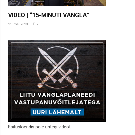
VIDEO | “15-MINUTI VANGLA”
21. mai 2023
2
Esitusloendis pole ühtegi videot.