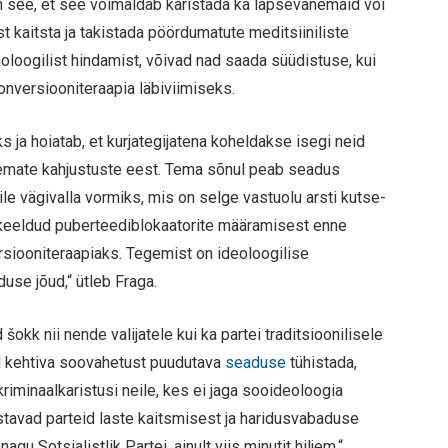
 see, et see võimaldab karistada ka lapsevanemaid või
st kaitsta ja takistada pöördumatute meditsiiniliste
loogilist hindamist, võivad nad saada süüdistuse, kui
onversiooniteraapia läbiviimiseks.
ja hoiatab, et kurjategijatena koheldakse isegi neid
remate kahjustuste eest. Tema sõnul peab seadus
le vägivalla vormiks, mis on selge vastuolu arsti kutse-
i keeldud puberteediblokaatorite määramisest enne
rsiooniteraapiaks. Tegemist on ideoloogilise
use jõud,“ ütleb Fraga.
okk nii nende valijatele kui ka partei traditsioonilisele
ud kehtiva soovahetust puudutava
seaduse
tühistada,
iminaalkaristusi neile, kes ei jaga sooideoloogia
stavad parteid laste kaitsmisest ja haridusvabaduse
u Sotsialistlik Partei, ainult viis minutit hiljem,“