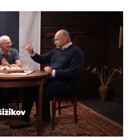
šižikov