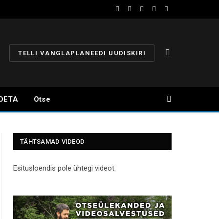
Facebook
YouTube
Instagram
X
Telegram
(Twitter)
TELLI VANGLAPLANEEDI UUDISKIRI
OETA
Otse
TÄHTSAMAD VIDEOD
Esitusloendis pole ühtegi videot.