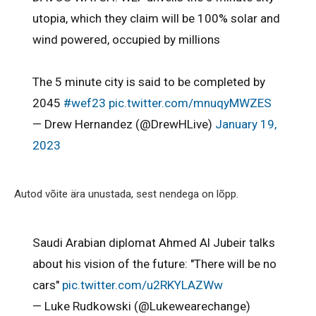
utopia, which they claim will be 100% solar and
wind powered, occupied by millions
The 5 minute city is said to be completed by
2045
#wef23
pic.twitter.com/mnuqyMWZES
— Drew Hernandez (@DrewHLive)
January 19,
2023
Autod võite ära unustada, sest nendega on lõpp.
Saudi Arabian diplomat Ahmed Al Jubeir talks
about his vision of the future: "There will be no
cars"
pic.twitter.com/u2RKYLAZWw
— Luke Rudkowski (@Lukewearechange)