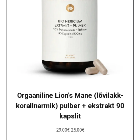
Orgaaniline Lion's Mane (lõvilakk-
korallnarmik) pulber + ekstrakt 90
kapslit
29.00
€
25.00
€