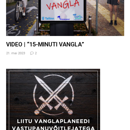
VIDEO | “15-MINUTI VANGLA”
21. mai 2023
2