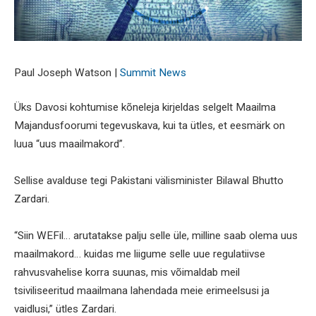
Paul Joseph Watson |
Summit News
Üks Davosi kohtumise kõneleja kirjeldas selgelt Maailma
Majandusfoorumi tegevuskava, kui ta ütles, et eesmärk on
luua “uus maailmakord”.
Sellise avalduse tegi Pakistani välisminister Bilawal Bhutto
Zardari.
“Siin WEFil… arutatakse palju selle üle, milline saab olema uus
maailmakord… kuidas me liigume selle uue regulatiivse
rahvusvahelise korra suunas, mis võimaldab meil
tsiviliseeritud maailmana lahendada meie erimeelsusi ja
vaidlusi,” ütles Zardari.