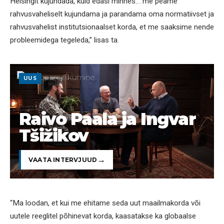
Helsingit kujundada, kuid edasi minnes… me peame
rahvusvaheliselt kujundama ja parandama oma normatiivset ja
rahvusvahelist institutsionaalset korda, et me saaksime nende
probleemidega tegeleda,” lisas ta.
UUS
Raivo Paala ja Ingvar
Tšižikov
VAATA INTERVJUUD
“Ma loodan, et kui me ehitame seda uut maailmakorda või
uutele reeglitel põhinevat korda, kaasatakse ka globaalse