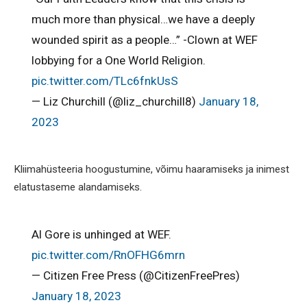
much more than physical…we have a deeply
wounded spirit as a people…” -Clown at WEF
lobbying for a One World Religion.
pic.twitter.com/TLc6fnkUsS
— Liz Churchill (@liz_churchill8)
January 18,
2023
Kliimahüsteeria hoogustumine, võimu haaramiseks ja inimest
elatustaseme alandamiseks.
Al Gore is unhinged at WEF.
pic.twitter.com/RnOFHG6mrn
— Citizen Free Press (@CitizenFreePres)
January 18, 2023