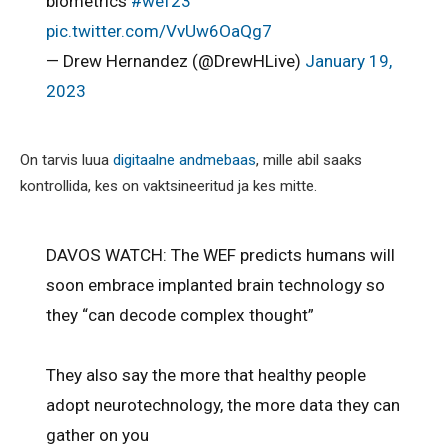
biometrics
#wef23
pic.twitter.com/VvUw6OaQg7
— Drew Hernandez (@DrewHLive)
January 19,
2023
On tarvis luua
digitaalne andmebaas
, mille abil saaks
kontrollida, kes on vaktsineeritud ja kes mitte.
DAVOS WATCH: The WEF predicts humans will
soon embrace implanted brain technology so
they “can decode complex thought”
They also say the more that healthy people
adopt neurotechnology, the more data they can
gather on you