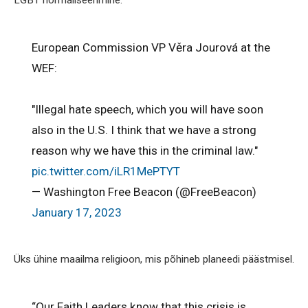
LGBT normaliseerimine.
European Commission VP Věra Jourová at the
WEF:
"Illegal hate speech, which you will have soon
also in the U.S. I think that we have a strong
reason why we have this in the criminal law."
pic.twitter.com/iLR1MePTYT
— Washington Free Beacon (@FreeBeacon)
January 17, 2023
Üks ühine maailma religioon, mis põhineb planeedi päästmisel.
“Our Faith Leaders know that this crisis is