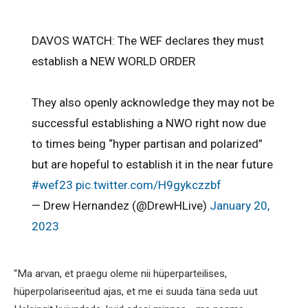
DAVOS WATCH: The WEF declares they must
establish a NEW WORLD ORDER
They also openly acknowledge they may not be
successful establishing a NWO right now due
to times being “hyper partisan and polarized”
but are hopeful to establish it in the near future
#wef23
pic.twitter.com/H9gykczzbf
— Drew Hernandez (@DrewHLive)
January 20,
2023
“Ma arvan, et praegu oleme nii hüperparteilises,
hüperpolariseeritud ajas, et me ei suuda täna seda uut