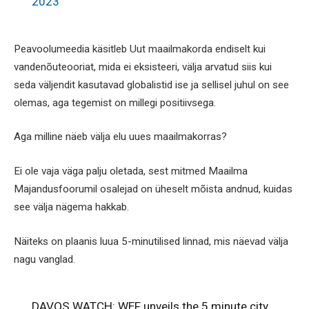
2023
Peavoolumeedia käsitleb Uut maailmakorda endiselt kui
vandenõuteooriat, mida ei eksisteeri, välja arvatud siis kui
seda väljendit kasutavad globalistid ise ja sellisel juhul on see
olemas, aga tegemist on millegi positiivsega.
Aga milline näeb välja elu uues maailmakorras?
Ei ole vaja väga palju oletada, sest mitmed Maailma
Majandusfoorumil osalejad on üheselt mõista andnud, kuidas
see välja nägema hakkab.
Näiteks on plaanis luua 5-minutilised linnad, mis näevad välja
nagu vanglad.
DAVOS WATCH: WEF unveils the 5 minute city