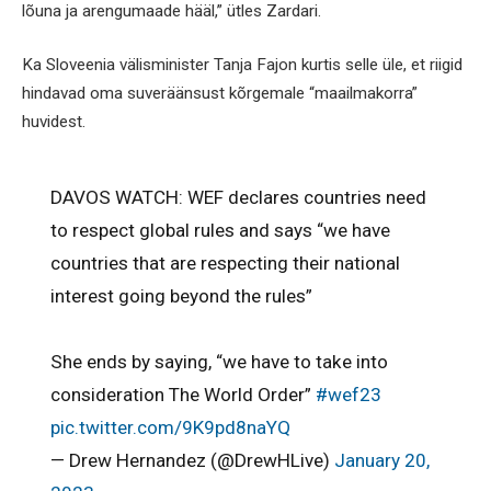
lõuna ja arengumaade hääl,” ütles Zardari.
Ka Sloveenia välisminister Tanja Fajon kurtis selle üle, et riigid
hindavad oma suveräänsust kõrgemale “maailmakorra”
huvidest.
DAVOS WATCH: WEF declares countries need
to respect global rules and says “we have
countries that are respecting their national
interest going beyond the rules”
She ends by saying, “we have to take into
consideration The World Order”
#wef23
pic.twitter.com/9K9pd8naYQ
— Drew Hernandez (@DrewHLive)
January 20,