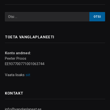
TOETA VANGLAPLANEETI
Konto andmed:
Peeter Proos
EE937700771001063744
Vaata lisaks
siit
KONTAKT
info@vanglaplaneet.ee