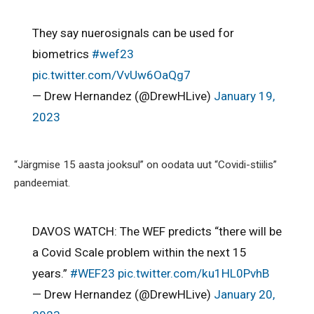
They say nuerosignals can be used for
biometrics
#wef23
pic.twitter.com/VvUw6OaQg7
— Drew Hernandez (@DrewHLive)
January 19,
2023
“Järgmise 15 aasta jooksul” on oodata uut “Covidi-stiilis”
pandeemiat.
DAVOS WATCH: The WEF predicts “there will be
a Covid Scale problem within the next 15
years.”
#WEF23
pic.twitter.com/ku1HL0PvhB
— Drew Hernandez (@DrewHLive)
January 20,