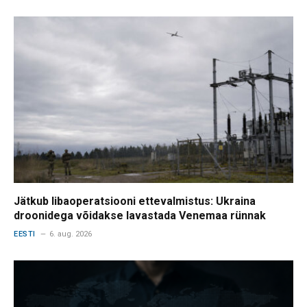
Jätkub libaoperatsiooni ettevalmistus: Ukraina
droonidega võidakse lavastada Venemaa rünnak
EESTI
6. aug. 2026