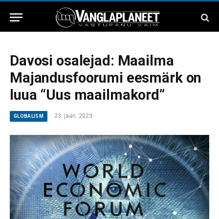
Davosi osalejad: Maailma
Majandusfoorumi eesmärk on
luua “Uus maailmakord”
23. jaan. 2023
GLOBALISM