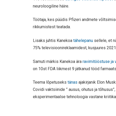
neuroloogiline häire.
Töötaja, kes püüdis Pfizeri andmete võltsimises
rikkumistest teatada.
Lisaks juhtis Kanekoa
tähelepanu
sellele, et 
75% televisioonireklaamidest, kusjuures 2021. a
Samuti märkis Kanekoa ära
ravimitööstuse ja 
on 10st FDA liikmest 9 jätkanud tööd farmaats
Teema lõpetuseks
tänas
ajakirjanik Elon Musk
Covidi vaktsiinide ” ausus, ohutus ja tõhusus”
eksperimentaalse tehnoloogia vastane kriitika