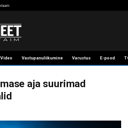
klaam
Video
Vastupanuliikumine
Varustus
E-pood
T
iimase aja suurimad
lid