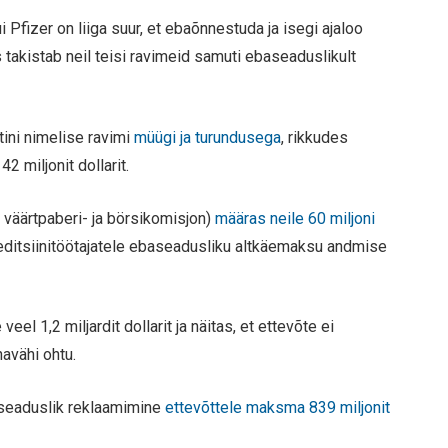
i Pfizer on liiga suur, et ebaõnnestuda ja isegi ajaloo
 takistab neil teisi ravimeid samuti ebaseaduslikult
tini nimelise ravimi
müügi ja turundusega
, rikkudes
 miljonit dollarit.
 väärtpaberi- ja börsikomisjon)
määras neile 60 miljoni
editsiinitöötajatele ebaseadusliku altkäemaksu andmise
el 1,2 miljardit dollarit ja näitas, et ettevõte ei
avähi ohtu.
aseaduslik reklaamimine
ettevõttele maksma 839 miljonit