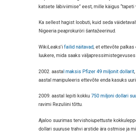
katsete läbiviimise” eest, mille käigus “tapeti v
Ka sellest hagist loobuti, kuid seda väidetaval
Nigeeria peaprokuröri šantažeerinud.
WikiLeaks’i
failid näitavad
, et ettevõte palkas
luukere, mida saaks väljapressimistegevuses
2002. aasta
l maksis Pfizer 49 miljonit dollarit
aastal manipuleeris ettevõte enda kasuks uuri
2009. aastal lepiti kokku
750 miljoni dollari s
ravimi Rezuliini tõttu.
Ajaloo suurimas tervishoiupettuste kokkuleppe
dollari suuruse trahvi arstide ära ostmise ja