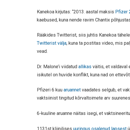
Kanekoa kirjutas: “2013. aastal maksis
Pfizer 
kaebused, kuna nende ravim Chantix põhjustas 
Rääkides Twitterist, siis juhtis Kanekoa tähel
Twitterist välja
, kuna ta postitas video, mis pal
vead.
Dr. Malone’i viidatud
allikas
väitis, et valdaval
isikutel on huvide konflikt, kuna nad on ettev
Pfizeri 6 kuu
aruannet
vaadates selgub, et vak
vaktsiinist tingitud kõrvaltoimete arv suurene
6-kuuline aruanne näitas isegi, et vaktsineeri
1131st kliinilises
uuringus osalenud lapsest
ü