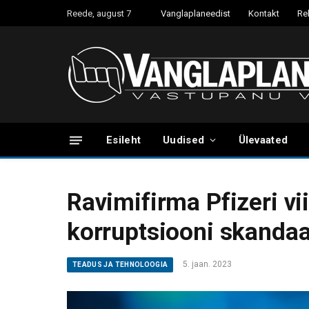
Reede, august 7
Vanglaplaneedist
Kontakt
Re
Esileht
Uudised
Ülevaated
Ravimifirma Pfizeri v
korruptsiooni skandaa
5. jaan. 2023
TEADUS JA TEHNOLOOGIA