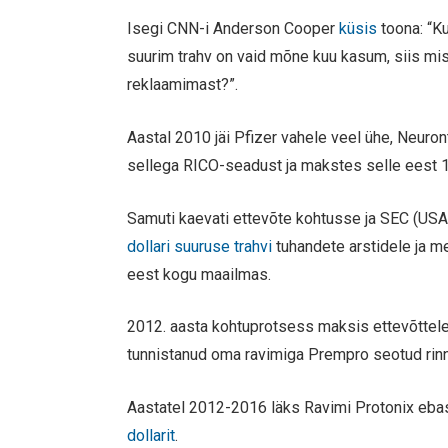
Isegi CNN-i Anderson Cooper
küsis
toona: “Ku
suurim trahv on vaid mõne kuu kasum, siis mis
reklaamimast?”.
Aastal 2010 jäi Pfizer vahele veel ühe, Neuron
sellega RICO-seadust ja makstes selle eest 142
Samuti kaevati ettevõte kohtusse ja SEC (USA
dollari suuruse trahvi
tuhandete arstidele ja m
eest kogu maailmas.
2012. aasta kohtuprotsess maksis ettevõttele ve
tunnistanud oma ravimiga Prempro seotud rinn
Aastatel 2012-2016 läks Ravimi Protonix eb
dollarit
.