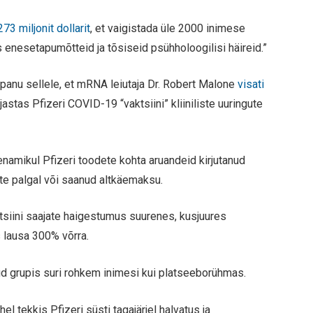
273 miljonit dollarit
, et vaigistada üle 2000 inimese
enesetapumõtteid ja tõsiseid psühholoogilisi häireid.”
epanu sellele, et mRNA leiutaja Dr. Robert Malone
visati
jastas Pfizeri COVID-19 “vaktsiini” kliiniliste uuringute
 enamikul Pfizeri toodete kohta aruandeid kirjutanud
õtte palgal või saanud altkäemaksu.
tsiini saajate haigestumus suurenes, kusjuures
s lausa 300% võrra.
tud grupis suri rohkem inimesi kui platseeborühmas.
hel tekkis Pfizeri süsti tagajärjel halvatus ja