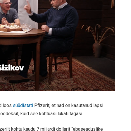
šižikov
d loos
süüdistati
Pfizerit, et nad on kasutanud lapsi
koodeksit, kuid see kohtuasi lükati tagasi.
erilt kohtu kaudu 7 miljardi dollarit “ebaseaduslike