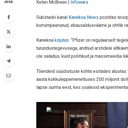
Kelen McBreen |
Infowars
JAGA
Substacki kanal
Kanekoa News
postitas teisi
korrumpeerunud, ebausaldusväärne ja ohtlik rav
Kanekoa
kirjutas
: “Pfizer on regulaarselt teg
turundustegevusega, andnud arstidele altkäem
ole saladus, kuid poliitikud ja massimeedia lük
Tõendeid süüdistuste kohta esitades alusta
aasta kokkuleppemenetluses 200 miljonit dolla
lapse surma eest, kes osalesid eksperimentaa