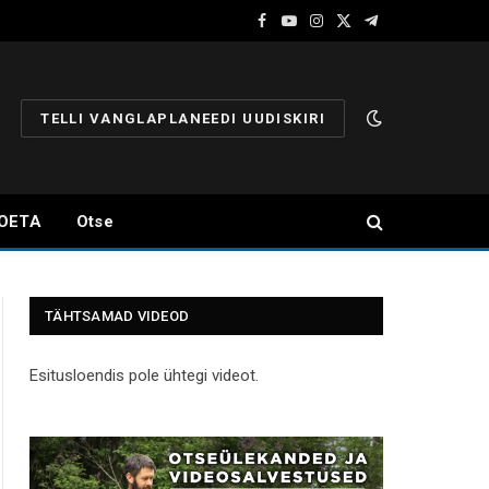
Facebook
YouTube
Instagram
X
Telegram
(Twitter)
TELLI VANGLAPLANEEDI UUDISKIRI
OETA
Otse
TÄHTSAMAD VIDEOD
Esitusloendis pole ühtegi videot.