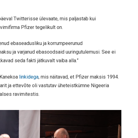
päeval Twitterisse ülevaate, mis paljastab kui
imifirma Pfizer tegelikult on.
elenud ebaseadusliku ja korrumpeerunud
aksu ja varjanud ebasoodsaid uuringutulemusi. See ei
kavad seda fakti jätkuvalt vaiba alla.”
s Kanekoa
linkidega
, mis näitavad, et Pfizer maksis 1994.
rit ja ettevõte oli vastutav üheteistkümne Nigeeria
lses ravimitestis.