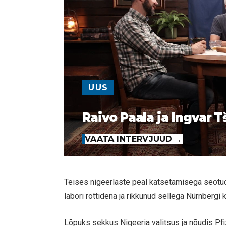
UUS
Raivo Paala ja Ingvar T
VAATA INTERVJUUD
Teises nigeerlaste peal katsetamisega seotu
labori rottidena ja rikkunud sellega Nürnbergi 
Lõpuks sekkus Nigeeria valitsus ja nõudis Pfiz