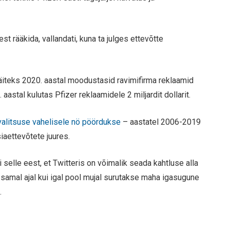
t rääkida, vallandati, kuna ta julges ettevõtte
näiteks 2020. aastal moodustasid ravimifirma reklaamid
astal kulutas Pfizer reklaamidele 2 miljardit dollarit.
valitsuse vahelisele nö pöördukse
– aastatel 2006-2019
iaettevõtete juures.
i selle eest, et Twitteris on võimalik seada kahtluse alla
, samal ajal kui igal pool mujal surutakse maha igasugune
.