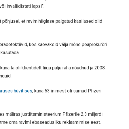
õi invaliidistati lapsi”.
t põhjusel, et ravimihiiglase palgatud käsilased olid
 eradetektiivid, kes kaevaksid välja mõne peaprokuröri
 kasutada.
, kuna ta oli klientidelt liiga palju raha nõudnud ja 2008.
nguid.
uuruses hüvitises
, kuna 63 inimest oli surnud Pfizeri
s määras justiitsministeerium Pfizerile 2,3 miljardi
 mitme oma ravimi ebaseadusliku reklaamimise eest.