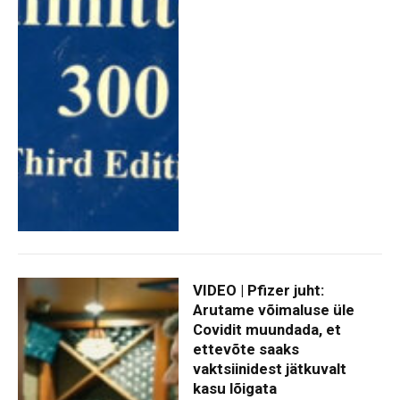
VIDEO | Pfizer juht:
Arutame võimaluse üle
Covidit muundada, et
ettevõte saaks
vaktsiinidest jätkuvalt
kasu lõigata