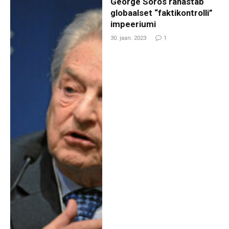
George Soros rahastab
globaalset “faktikontrolli”
impeeriumi
30. jaan. 2023
1