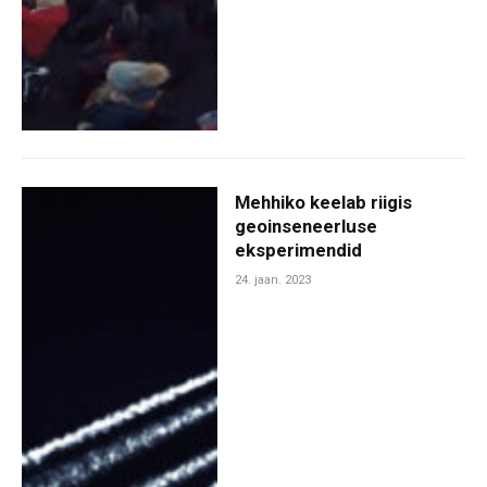
Mehhiko keelab riigis
geoinseneerluse
eksperimendid
24. jaan. 2023