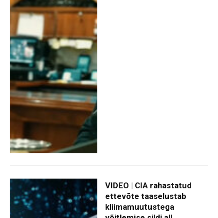
VIDEO | CIA rahastatud
ettevõte taaselustab
kliimamuutustega
võitlemise sildi all