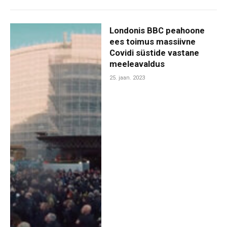
Londonis BBC peahoone
ees toimus massiivne
Covidi süstide vastane
meeleavaldus
25. jaan. 2023