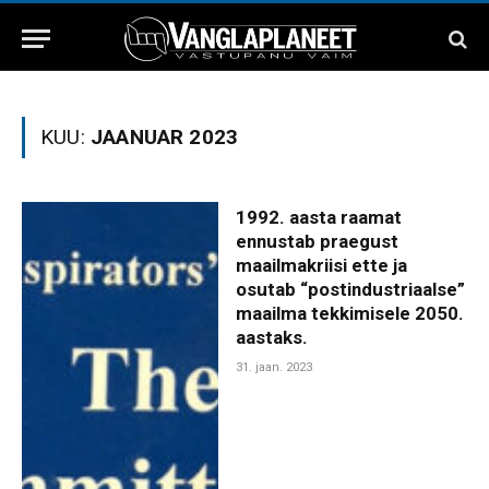
KUU:
JAANUAR 2023
1992. aasta raamat
ennustab praegust
maailmakriisi ette ja
osutab “postindustriaalse”
maailma tekkimisele 2050.
aastaks.
31. jaan. 2023