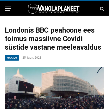
Londonis BBC peahoone ees
toimus massiivne Covidi
süstide vastane meeleavaldus
25. jaan. 2023
MAAILM