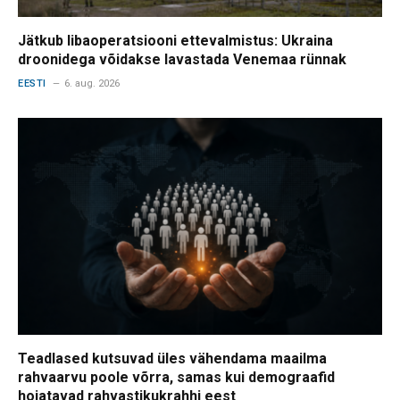
Jätkub libaoperatsiooni ettevalmistus: Ukraina
droonidega võidakse lavastada Venemaa rünnak
EESTI
6. aug. 2026
Teadlased kutsuvad üles vähendama maailma
rahvaarvu poole võrra, samas kui demograafid
hoiatavad rahvastikukrahhi eest