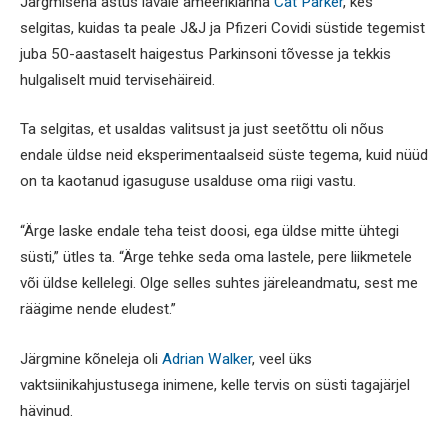
Järgmisena astus lavale ameeriklanna
Cat Parker
, kes
selgitas, kuidas ta peale J&J ja Pfizeri Covidi süstide tegemist
juba 50-aastaselt haigestus Parkinsoni tõvesse ja tekkis
hulgaliselt muid tervisehäireid.
Ta selgitas, et usaldas valitsust ja just seetõttu oli nõus
endale üldse neid eksperimentaalseid süste tegema, kuid nüüd
on ta kaotanud igasuguse usalduse oma riigi vastu.
“Ärge laske endale teha teist doosi, ega üldse mitte ühtegi
süsti,” ütles ta. “Ärge tehke seda oma lastele, pere liikmetele
või üldse kellelegi. Olge selles suhtes järeleandmatu, sest me
räägime nende eludest.”
Järgmine kõneleja oli
Adrian Walker
, veel üks
vaktsiinikahjustusega inimene, kelle tervis on süsti tagajärjel
hävinud.