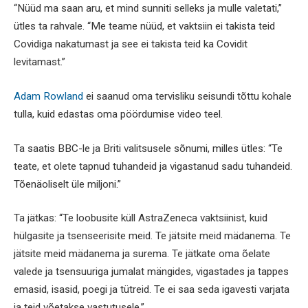
“Nüüd ma saan aru, et mind sunniti selleks ja mulle valetati,”
ütles ta rahvale. “Me teame nüüd, et vaktsiin ei takista teid
Covidiga nakatumast ja see ei takista teid ka Covidit
levitamast.”
Adam Rowland
ei saanud oma tervisliku seisundi tõttu kohale
tulla, kuid edastas oma pöördumise video teel.
Ta saatis BBC-le ja Briti valitsusele sõnumi, milles ütles: “Te
teate, et olete tapnud tuhandeid ja vigastanud sadu tuhandeid.
Tõenäoliselt üle miljoni.”
Ta jätkas: “Te loobusite küll AstraZeneca vaktsiinist, kuid
hülgasite ja tsenseerisite meid. Te jätsite meid mädanema. Te
jätsite meid mädanema ja surema. Te jätkate oma õelate
valede ja tsensuuriga jumalat mängides, vigastades ja tappes
emasid, isasid, poegi ja tütreid. Te ei saa seda igavesti varjata
ja teid võetakse vastutusele.”