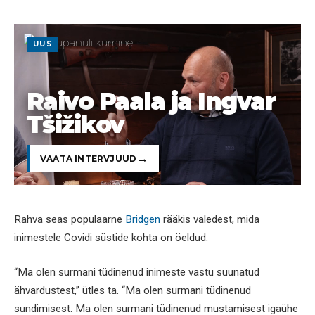
UUS
Raivo Paala ja Ingvar
Tšižikov
VAATA INTERVJUUD
Rahva seas populaarne
Bridgen
rääkis valedest, mida
inimestele Covidi süstide kohta on öeldud.
“Ma olen surmani tüdinenud inimeste vastu suunatud
ähvardustest,” ütles ta. “Ma olen surmani tüdinenud
sundimisest. Ma olen surmani tüdinenud mustamisest igaühe