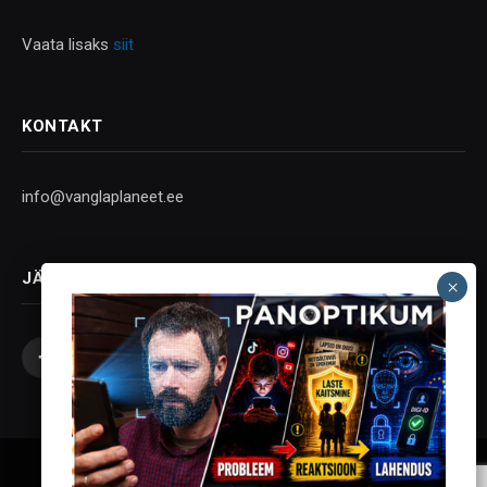
Vaata lisaks
siit
KONTAKT
info@vanglaplaneet.ee
JÄLGI SOTSIAALMEEDIAS
Facebook
X
Instagram
YouTube
Telegram
(Twitter)