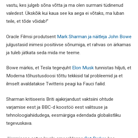
vastu, kes julgeb sõna võtta ja ma olen surmani tüdinenud
valedest. Ükskõik kui kaua see ka aega ei võtaks, ma luban
teile, et tõde võidab!”
Oracle Filmsi produtsent
Mark Sharman ja näitleja John Bowe
julgustasid inimesi positiivse sõnumiga, et rahvas on ärkamas
ja tuleb jätkata seda mida me teeme.
Bowe märkis, et Tesla tegevjuht
Elon Musk
tunnistas hiljuti, et
Moderna tõhustusdoosi tõttu tekkisid tal probleemid ja et
ilmselt avaldatakse Twitteris peagi ka Fauci failid.
Sharman kritiseeris Briti ajakirjandust vaktsiini ohtude
varjamise eest ja BBC-d koostöö eest valitsuse ja
tehnoloogiahiidudega, eesmärgiga edendada globalistliku
tegevuskava.