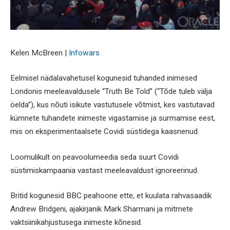
Kelen McBreen |
Infowars
Eelmisel nädalavahetusel kogunesid tuhanded inimesed
Londonis meeleavaldusele “Truth Be Told” (“Tõde tuleb välja
öelda”), kus nõuti isikute vastutusele võtmist, kes vastutavad
kümnete tuhandete inimeste vigastamise ja surmamise eest,
mis on eksperimentaalsete Covidi süstidega kaasnenud.
Loomulikult on peavoolumeedia seda suurt Covidi
süstimiskampaania vastast meeleavaldust ignoreerinud.
Britid kogunesid BBC peahoone ette, et kuulata rahvasaadik
Andrew Bridgeni, ajakirjanik Mark Sharmani ja mitmete
vaktsiinikahjustusega inimeste kõnesid.