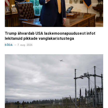
Trump ähvardab USA laskemoonapuudusest infot
lekitanuid pikkade vanglakaristustega
SÕDA
7. aug. 2026