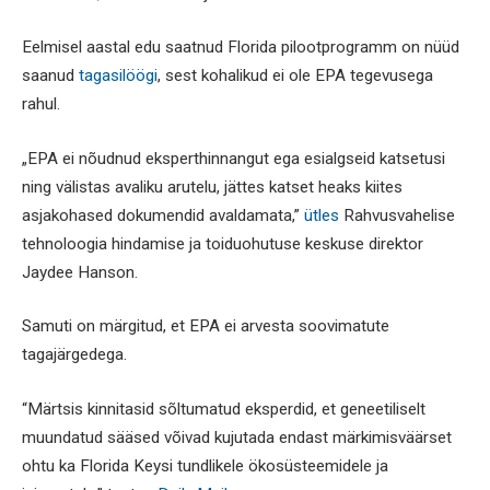
Eelmisel aastal edu saatnud Florida pilootprogramm on nüüd
saanud
tagasilöögi
, sest kohalikud ei ole EPA tegevusega
rahul.
„EPA ei nõudnud eksperthinnangut ega esialgseid katsetusi
ning välistas avaliku arutelu, jättes katset heaks kiites
asjakohased dokumendid avaldamata,”
ütles
Rahvusvahelise
tehnoloogia hindamise ja toiduohutuse keskuse direktor
Jaydee Hanson.
Samuti on märgitud, et EPA ei arvesta soovimatute
tagajärgedega.
“Märtsis kinnitasid sõltumatud eksperdid, et geneetiliselt
muundatud sääsed võivad kujutada endast märkimisväärset
ohtu ka Florida Keysi tundlikele ökosüsteemidele ja