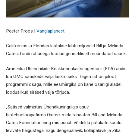
Peeter Proos |
Vanglaplaneet
Californias ja Floridas lastakse lahti miljoneid Bill ja Melinda
Gatesi fondi rahadega loodud geneetiliselt muundatud sääski.
Ameerika Ühendriikide Keskkonnakaitseagentuur (EPA) andis
loa GMO sääskede välja laskmiseks. Tegemist on piloot
programmi osaga, mille eesmärgiks on kahe osariigi aladel
looduslikud sääsed välja tõrjuda.
„Sääsed valmistas Ühendkuningriigis asuv
biotehnoloogiafirma Oxitec, mida rahastab Bill and Melinda
Gates Foundation ning mis püüab võidelda putukate kaudu
levivate haigustega, nagu dengepalavik, kollapalavik ja Zika