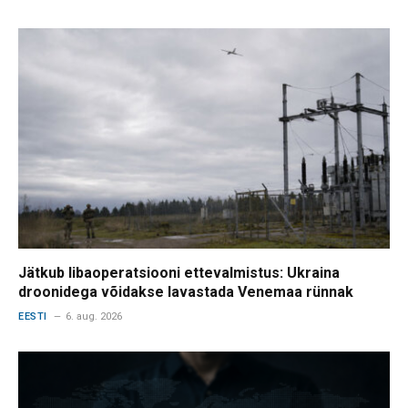
Jätkub libaoperatsiooni ettevalmistus: Ukraina
droonidega võidakse lavastada Venemaa rünnak
EESTI
6. aug. 2026