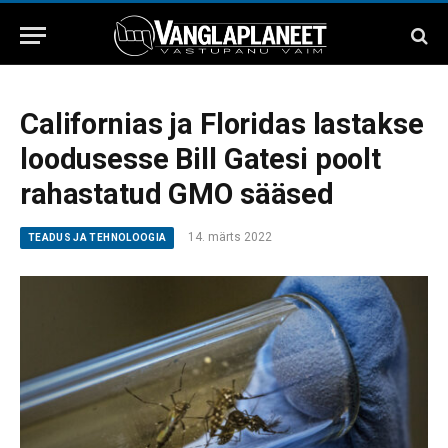
Californias ja Floridas lastakse
loodusesse Bill Gatesi poolt
rahastatud GMO sääsed
14. märts 2022
TEADUS JA TEHNOLOOGIA