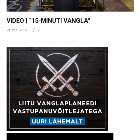
VIDEO | “15-MINUTI VANGLA”
21. mai 2023
2