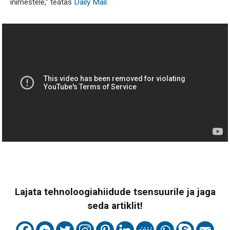
inimestele,” teatas
Daily Mail
.
Lajata tehnoloogiahiidude tsensuurile ja jaga
seda artiklit!