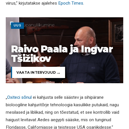
viirus,” kirjutatakse ajalehes
Epoch Times
.
UUS
Raivo Paala ja Ingvar
Tšižikov
VAATA INTERVJUUD
„
Oxiteci sõnul
ei kahjusta selle säästev ja sihipärane
bioloogiline kahjuritõrje tehnoloogia kasulikke putukaid, nagu
mesilased ja liblikad, ning on tõestatud, et see kontrollib vaid
haigust levitavat Aedes aegypti sääske, mis on tunginud
Floridasse, Californiasse ja teistesse USA osariikidesse.”