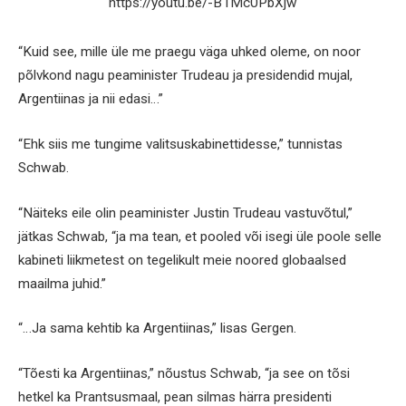
https://youtu.be/-B1Mc0PbXjw
“Kuid see, mille üle me praegu väga uhked oleme, on noor
põlvkond nagu peaminister Trudeau ja presidendid mujal,
Argentiinas ja nii edasi…”
“Ehk siis me tungime valitsuskabinettidesse,” tunnistas
Schwab.
“Näiteks eile olin peaminister Justin Trudeau vastuvõtul,”
jätkas Schwab, “ja ma tean, et pooled või isegi üle poole selle
kabineti liikmetest on tegelikult meie noored globaalsed
maailma juhid.”
“…Ja sama kehtib ka Argentiinas,” lisas Gergen.
“Tõesti ka Argentiinas,” nõustus Schwab, “ja see on tõsi
hetkel ka Prantsusmaal, pean silmas härra presidenti