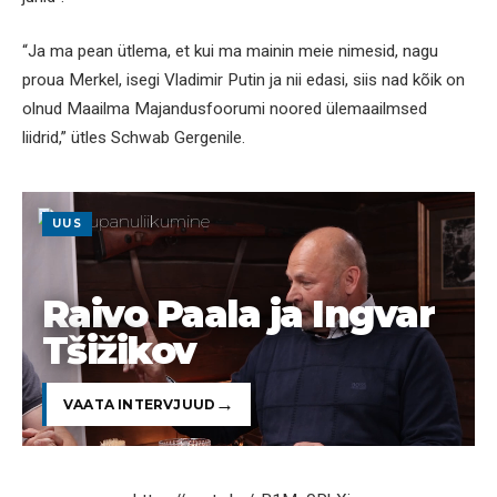
“Ja ma pean ütlema, et kui ma mainin meie nimesid, nagu
proua Merkel, isegi Vladimir Putin ja nii edasi, siis nad kõik on
olnud Maailma Majandusfoorumi noored ülemaailmsed
liidrid,” ütles Schwab Gergenile.
UUS
Raivo Paala ja Ingvar
Tšižikov
VAATA INTERVJUUD