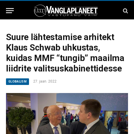
Suure lähtestamise arhitekt
Klaus Schwab uhkustas,
kuidas MMF “tungib” maailma
liidrite valitsuskabinettidesse
27. jaan. 2022
GLOBALISM