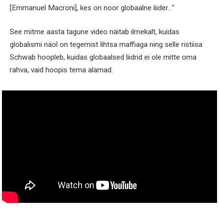
[Emmanuel Macroni], kes on noor globaalne liider…”
See mitme aasta tagune video näitab ilmekalt, kuidas
globalismi näol on tegemist lihtsa maffiaga ning selle ristiisa
Schwab hoopleb, kuidas globaalsed liidrid ei ole mitte oma
rahva, vaid hoopis tema alamad.