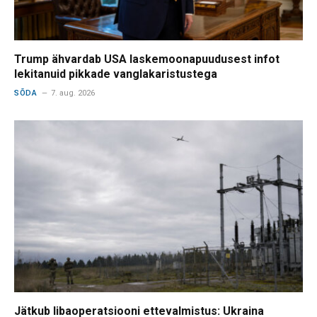
Trump ähvardab USA laskemoonapuudusest infot
lekitanuid pikkade vanglakaristustega
SÕDA
7. aug. 2026
Jätkub libaoperatsiooni ettevalmistus: Ukraina