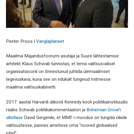
Peeter Proos |
Vanglaplaneet
Maailma Majandusfoorumi asutaja ja Suure lähtestamise
arhitekt Klaus Schwab tunnistas, et tema valitsusvälisel
organisatsioonil on õnnestunud juhtida ülemaailmset
tegevuskava, kuna see on edukalt tunginud mitmesse
maailma valitsuskabinetti.
2017. aastal Harvardi ülikooli Kennedy kooli poliitikainstituudis
rääkis Schwab poliitikakommentaatori ja
Bohemian Grove’i
vilistlase
David Gergenile, et MMF-i moodus on tungida riikide
valitsustesse, pannes ametisse oma “noored globaalsed
juhid”.