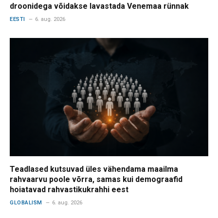
droonidega võidakse lavastada Venemaa rünnak
EESTI
6. aug. 2026
Teadlased kutsuvad üles vähendama maailma
rahvaarvu poole võrra, samas kui demograafid
hoiatavad rahvastikukrahhi eest
GLOBALISM
6. aug. 2026