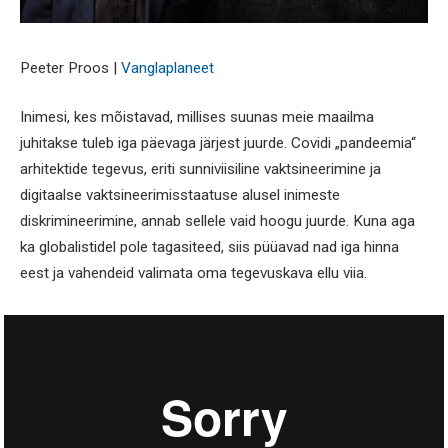
Peeter Proos |
Vanglaplaneet
Inimesi, kes mõistavad, millises suunas meie maailma
juhitakse tuleb iga päevaga järjest juurde. Covidi „pandeemia“
arhitektide tegevus, eriti sunniviisiline vaktsineerimine ja
digitaalse vaktsineerimisstaatuse alusel inimeste
diskrimineerimine, annab sellele vaid hoogu juurde. Kuna aga
ka globalistidel pole tagasiteed, siis püüavad nad iga hinna
eest ja vahendeid valimata oma tegevuskava ellu viia.