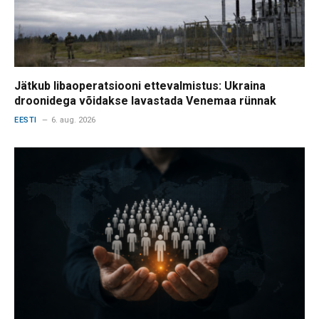
Jätkub libaoperatsiooni ettevalmistus: Ukraina
droonidega võidakse lavastada Venemaa rünnak
EESTI
6. aug. 2026