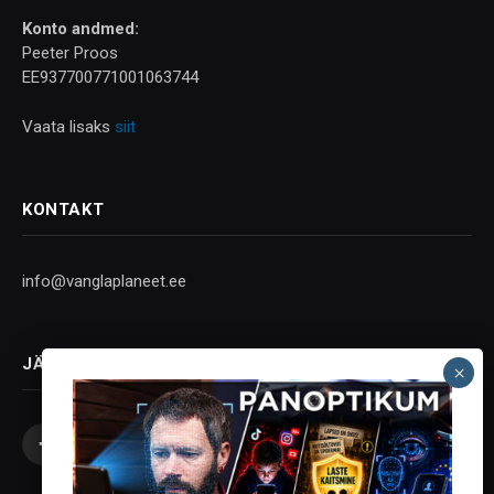
Konto andmed:
Peeter Proos
EE937700771001063744
Vaata lisaks
siit
KONTAKT
info@vanglaplaneet.ee
JÄLGI SOTSIAALMEEDIAS
Facebook
X
Instagram
YouTube
Telegram
(Twitter)