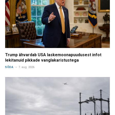
Trump ähvardab USA laskemoonapuudusest infot
lekitanuid pikkade vanglakaristustega
SÕDA
7. aug. 2026