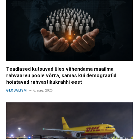
Teadlased kutsuvad üles vähendama maailma
rahvaarvu poole võrra, samas kui demograafid
hoiatavad rahvastikukrahhi eest
GLOBALISM
6. aug. 2026