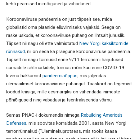
kehti peamised inimõigused ja vabadused.
Koroonaviiruse pandeemia on just täpselt see, mida
globalistid oma plaanide elluviimiseks vajaksid. Seega on
raske uskuda, et koroonaviiruse puhang on lihtsalt juhuslik.
Täpselt nii nagu oli ette valmistatud
New Yorgi kaksiktornide
rünnakud
, nii on seda ka praegune koroonaviiruse pandeemia.
Täpselt nii nagu toimusid enne 9/11 terrorismi harjutused
samadele sihtmärkidele, toimus mõni kuu enne COVID-19
levima hakkamist
pandeemiaõppus
, mis jäljendas
ülemaailmset koroonaviiruse puhangut. Taaskord on tegemist
loodud kriisiga, mille eesmärgiks on vähendada inimeste
põhiõiguseid ning vabadusi ja tsentraliseerida võimu.
Samas PNAC-i dokumendis nimega
Rebuilding America’s
Defenses
, mis soovitas korraldada 2001. aasta New Yorgi
terrorirünnakud (“Üleminekuprotsess, mis tooks kaasa