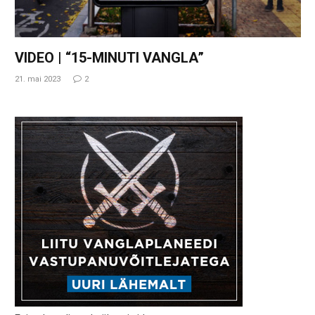
VIDEO | “15-MINUTI VANGLA”
21. mai 2023
2