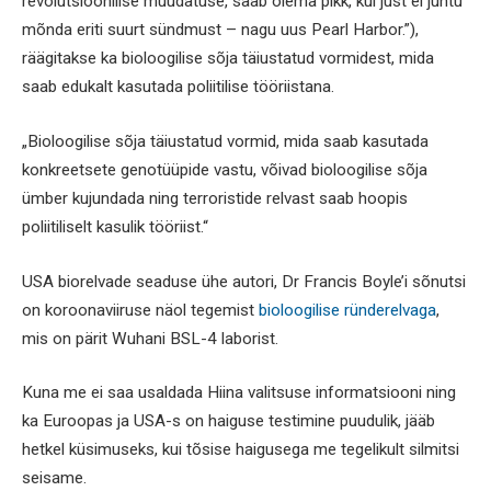
revolutsioonilise muudatuse, saab olema pikk, kui just ei juhtu
mõnda eriti suurt sündmust – nagu uus Pearl Harbor.”),
räägitakse ka bioloogilise sõja täiustatud vormidest, mida
saab edukalt kasutada poliitilise tööriistana.
„Bioloogilise sõja täiustatud vormid, mida saab kasutada
konkreetsete genotüüpide vastu, võivad bioloogilise sõja
ümber kujundada ning terroristide relvast saab hoopis
poliitiliselt kasulik tööriist.“
USA biorelvade seaduse ühe autori, Dr Francis Boyle’i sõnutsi
on koroonaviiruse näol tegemist
bioloogilise ründerelvaga
,
mis on pärit Wuhani BSL-4 laborist.
Kuna me ei saa usaldada Hiina valitsuse informatsiooni ning
ka Euroopas ja USA-s on haiguse testimine puudulik, jääb
hetkel küsimuseks, kui tõsise haigusega me tegelikult silmitsi
seisame.