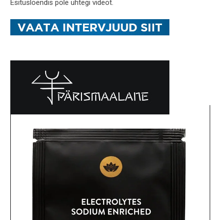
Esitusloendis pole ühtegi videot.