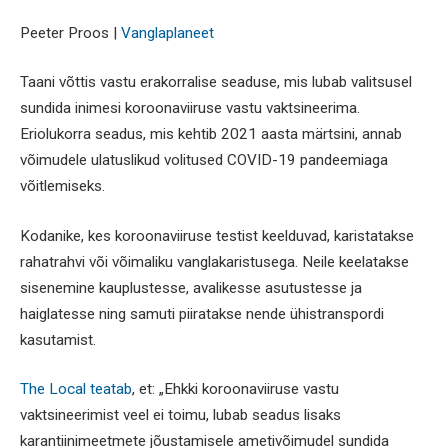
Peeter Proos |
Vanglaplaneet
Taani võttis vastu erakorralise seaduse, mis lubab valitsusel
sundida inimesi koroonaviiruse vastu vaktsineerima.
Eriolukorra seadus, mis kehtib 2021 aasta märtsini, annab
võimudele ulatuslikud volitused COVID-19 pandeemiaga
võitlemiseks.
Kodanike, kes koroonaviiruse testist keelduvad, karistatakse
rahatrahvi või võimaliku vanglakaristusega. Neile keelatakse
sisenemine kauplustesse, avalikesse asutustesse ja
haiglatesse ning samuti piiratakse nende ühistranspordi
kasutamist.
The Local teatab
, et: „Ehkki koroonaviiruse vastu
vaktsineerimist veel ei toimu, lubab seadus lisaks
karantiinimeetmete jõustamisele ametivõimudel sundida