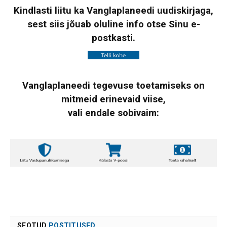
Kindlasti liitu ka Vanglaplaneedi uudiskirjaga,
sest siis jõuab oluline info otse Sinu e-
postkasti.
Vanglaplaneedi tegevuse toetamiseks on
mitmeid erinevaid viise,
vali endale sobivaim:
SEOTUD
POSTITUSED