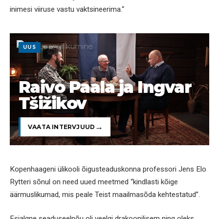
inimesi viiruse vastu vaktsineerima.“
UUS
Raivo Paala ja Ingvar
Tšižikov
VAATA INTERVJUUD
Kopenhaageni ülikooli õigusteaduskonna professori Jens Elo
Rytteri sõnul on need uued meetmed “kindlasti kõige
äärmuslikumad, mis peale Teist maailmasõda kehtestatud”.
Esialgne seaduseelnõu oli veelgi drakoonilisem ning oleks