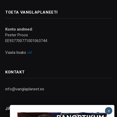
TOETA VANGLAPLANEETI
Konto andmed:
Peeter Proos
EE937700771001063744
Vaata lisaks
siit
KONTAKT
info@vanglaplaneet.ee
JÄLGI SOTSIAALMEEDIAS