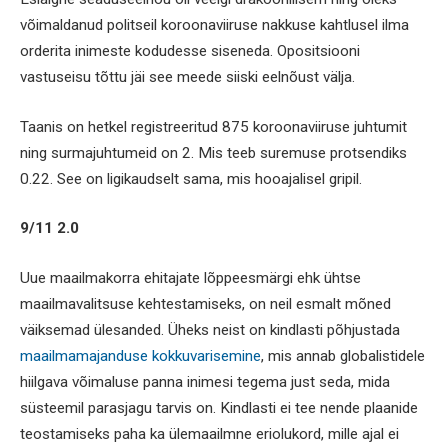
võimaldanud politseil koroonaviiruse nakkuse kahtlusel ilma
orderita inimeste kodudesse siseneda. Opositsiooni
vastuseisu tõttu jäi see meede siiski eelnõust välja.
Taanis on hetkel registreeritud 875 koroonaviiruse juhtumit
ning surmajuhtumeid on 2. Mis teeb suremuse protsendiks
0.22. See on ligikaudselt sama, mis hooajalisel gripil.
9/11 2.0
Uue maailmakorra ehitajate lõppeesmärgi ehk ühtse
maailmavalitsuse kehtestamiseks, on neil esmalt mõned
väiksemad ülesanded. Üheks neist on kindlasti põhjustada
maailmamajanduse kokkuvarisemine
, mis annab globalistidele
hiilgava võimaluse panna inimesi tegema just seda, mida
süsteemil parasjagu tarvis on. Kindlasti ei tee nende plaanide
teostamiseks paha ka ülemaailmne eriolukord, mille ajal ei