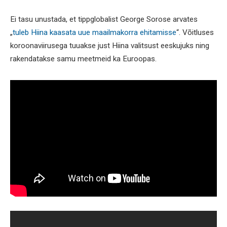
Ei tasu unustada, et tippglobalist George Sorose arvates
„
tuleb Hiina kaasata uue maailmakorra ehitamisse
“. Võitluses
koroonaviirusega tuuakse just Hiina valitsust eeskujuks ning
rakendatakse samu meetmeid ka Euroopas.