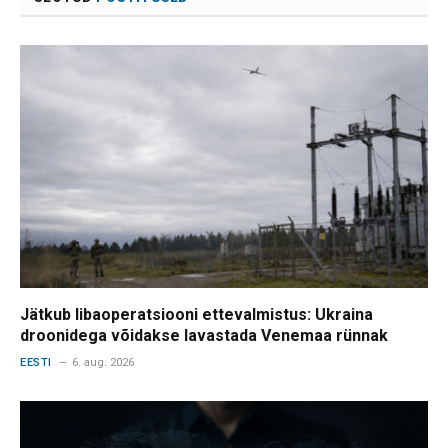
Jätkub libaoperatsiooni ettevalmistus: Ukraina
droonidega võidakse lavastada Venemaa rünnak
EESTI
6. aug. 2026