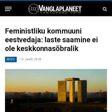
Feministliku kommuuni
eestvedaja: laste saamine ei
ole keskkonnasõbralik
15. veebr. 2018
EESTI