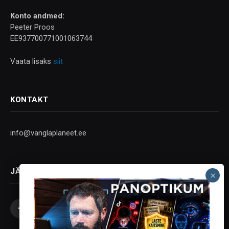
Konto andmed:
Peeter Proos
EE937700771001063744
Vaata lisaks
siit
KONTAKT
info@vanglaplaneet.ee
JÄLGI SOTSIAALMEEDIAS
Facebook
X
Instagram
YouTube
Telegram
(Twitter)