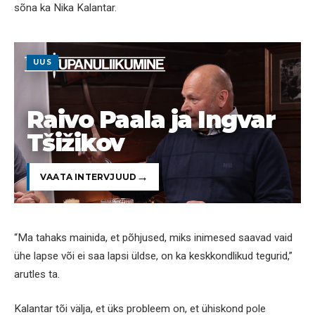
sõna ka Nika Kalantar.
UUS
Raivo Paala ja Ingvar
Tšižikov
VAATA INTERVJUUD
“Ma tahaks mainida, et põhjused, miks inimesed saavad vaid
ühe lapse või ei saa lapsi üldse, on ka keskkondlikud tegurid,”
arutles ta.
Kalantar tõi välja, et üks probleem on, et ühiskond pole