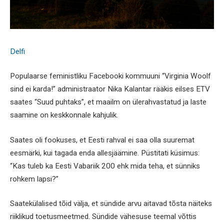
Delfi
Populaarse feministliku Facebooki kommuuni “Virginia Woolf
sind ei karda!” administraator Nika Kalantar rääkis eilses ETV
saates “Suud puhtaks”, et maailm on ülerahvastatud ja laste
saamine on keskkonnale kahjulik.
Saates oli fookuses, et Eesti rahval ei saa olla suuremat
eesmärki, kui tagada enda allesjäämine. Püstitati küsimus:
“Kas tuleb ka Eesti Vabariik 200 ehk mida teha, et sünniks
rohkem lapsi?”
Saatekülalised tõid välja, et sündide arvu aitavad tõsta näiteks
riiklikud toetusmeetmed. Sündide vähesuse teemal võttis