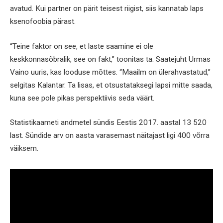
avatud. Kui partner on pärit teisest riigist, siis kannatab laps
ksenofoobia pärast.
“Teine faktor on see, et laste saamine ei ole
keskkonnasõbralik, see on fakt,” toonitas ta. Saatejuht Urmas
Vaino uuris, kas looduse mõttes. “Maailm on ülerahvastatud,”
selgitas Kalantar. Ta lisas, et otsustataksegi lapsi mitte saada,
kuna see pole pikas perspektiivis seda väärt.
Statistikaameti andmetel sündis Eestis 2017. aastal 13 520
last. Sündide arv on aasta varasemast näitajast ligi 400 võrra
väiksem.