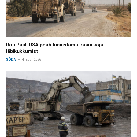
Ron Paul: USA peab tunnistama Iraani sõja
läbikukkumist
SÕDA
4. aug. 2026