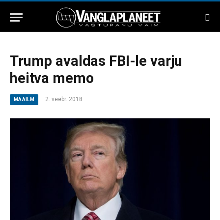
Trump avaldas FBI-le varju
heitva memo
2. veebr. 2018
MAAILM