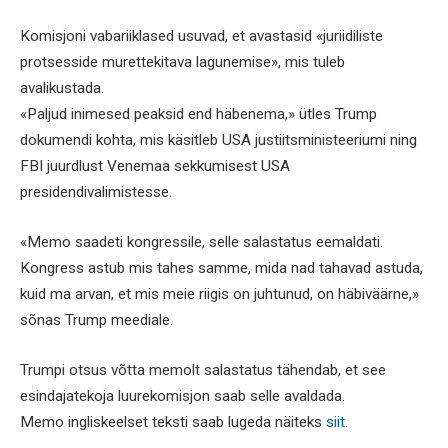
Komisjoni vabariiklased usuvad, et avastasid «juriidiliste
protsesside murettekitava lagunemise», mis tuleb
avalikustada.
«Paljud inimesed peaksid end häbenema,» ütles Trump
dokumendi kohta, mis käsitleb USA justiitsministeeriumi ning
FBI juurdlust Venemaa sekkumisest USA
presidendivalimistesse.
«Memo saadeti kongressile, selle salastatus eemaldati.
Kongress astub mis tahes samme, mida nad tahavad astuda,
kuid ma arvan, et mis meie riigis on juhtunud, on häbiväärne,»
sõnas Trump meediale.
Trumpi otsus võtta memolt salastatus tähendab, et see
esindajatekoja luurekomisjon saab selle avaldada.
Memo ingliskeelset teksti saab lugeda näiteks
siit
.