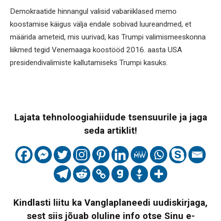
Demokraatide hinnangul valisid vabariiklased memo
koostamise käigus välja endale sobivad luureandmed, et
määrida ameteid, mis uurivad, kas Trumpi valimismeeskonna
liikmed tegid Venemaaga koostööd 2016. aasta USA
presidendivalimiste kallutamiseks Trumpi kasuks.
Lajata tehnoloogiahiidude tsensuurile ja jaga
seda artiklit!
Kindlasti liitu ka Vanglaplaneedi uudiskirjaga,
sest siis jõuab oluline info otse Sinu e-