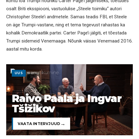
kohtu loa Trumpi nõuniku Carter Page’i jälgimiseks, toetudes
osalt Briti eksspiooni, vastuolulise „Steele toimiku“ autori
Christopher Steele’i andmetele. Samas teadis FBI, et Steele
on äge Trumpi-vastane, ning et tema tegevust rahastas ka
kohalik Demokraatlik partei. Carter Page’i jälgiti, et tõestada
Trumpi sidemeid Venemaaga. Nõunik väisas Venemaad 2016.
aastal mitu korda.
UUS
Raivo Paala ja Ingvar
Tšižikov
VAATA INTERVJUUD