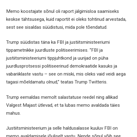
Memo koostajate sõnul oli raport jälgimisloa saamiseks
keskse tähtsusega, kuid raportit ei oleks tohtinud arvestada,
sest see sisaldas süüdistusi, mida pole tõendatud.
Trump süüdistas täna ka FBI ja justiitsministeeriumi
tippametnikke juurdluste politiseerimises. “FBI ja
justiitsministeeriumi tippjuhtkond ja uurijad on püha
juurdlusprotsessi politiseerinud demokraatide kasuks ja
vabariiklaste vastu – see on miski, mis oleks vaid veidi aega
tagasi mõeldamatu olnud,” teatas Trump Twitteris.
Trump eemaldas memolt salastatuse reedel ning allikad
Valgest Majast ütlevad, et ta lubas memo avaldada täies
mahus.
Justiitsministeerium ja selle haldusalasse kuuluv FBI on
memo avaldamisele jõuliselt vastu. Nende sõnul võib see