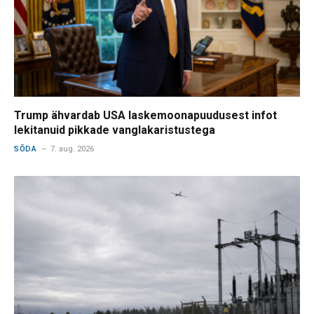
Trump ähvardab USA laskemoonapuudusest infot
lekitanuid pikkade vanglakaristustega
SÕDA
7. aug. 2026