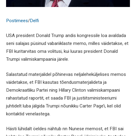
Postimees
/
Delfi
USA president Donald Trump andis kongressile loa avaldada
seni salajas püsinud vabariiklaste memo, milles väidetakse, et
FBI kuritarvitas oma volitusi, kui luuras president Donald
Trumpi valimiskampaania järele.
Salastatud materjalidel põhinevas neljaleheküljelises memos
väidetakse, et FBI kasutas tõendusmaterjalideta ja
Demokraatliku Partei ning Hillary Clinton valimiskampaani
rahastatud raportit, et saada FBI ja justiitsministeeriumi
juhtidelt luba jälgida Trumpi nõunikku Carter Page’i, kel olid
kontaktid venelastega.
Hästi lühidalt öeldes nähtub nn Nunese memost, et FBI sai