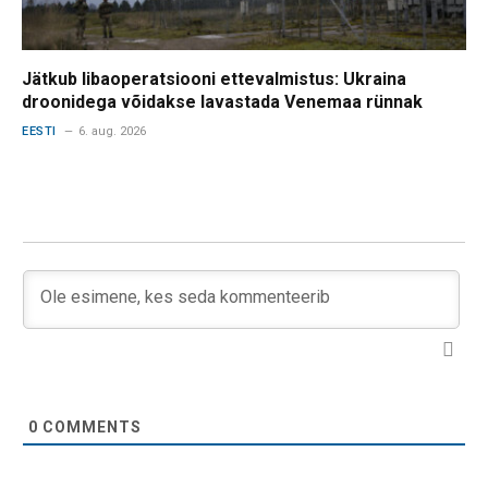
Jätkub libaoperatsiooni ettevalmistus: Ukraina
droonidega võidakse lavastada Venemaa rünnak
EESTI
6. aug. 2026
0
COMMENTS