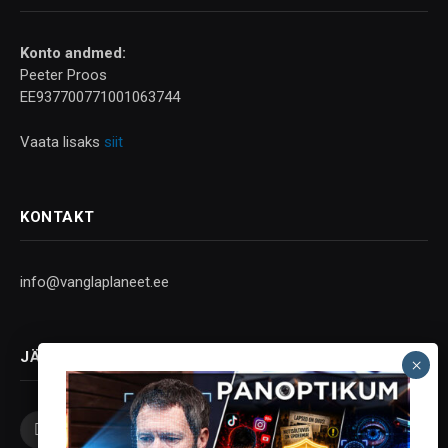
Konto andmed:
Peeter Proos
EE937700771001063744
Vaata lisaks
siit
KONTAKT
info@vanglaplaneet.ee
JÄLGI SOTSIAALMEEDIAS
Facebook
X
Instagram
YouTube
Telegram