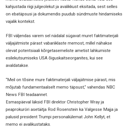
kahjustada riigi julgeolekut ja avalikkust eksitada, sest selles
on ebatäpsusi ja dokumendis puudub sündmuste hindamiseks
vajalik kontekst.
FBI väljendas varem sel nädalal sügavat muret faktimaterjali
väljajätmiste pärast vabariiklaste memost, millel nähakse
olevat potentsiaali kõrgetasemeliste ametist lahkumiste
esilekutsumiseks USA õiguskaitseorganites, kui see
avaldatakse.
“Meil on tõsine mure faktimaterjali väljajätmise pärast, mis
mõjutab fundamentaalselt memo täpsust,” vahendas NBC
News FBI teadaannet.
Esmaspäeval läksid FBI direktor Christopher Wray ja
peaprokuröri asetäitja Rod Rosenstein ka Valgesse Majja ja
palusid president Trumpi personaliülemat John Kellyt, et
memo ei avalikustataks.