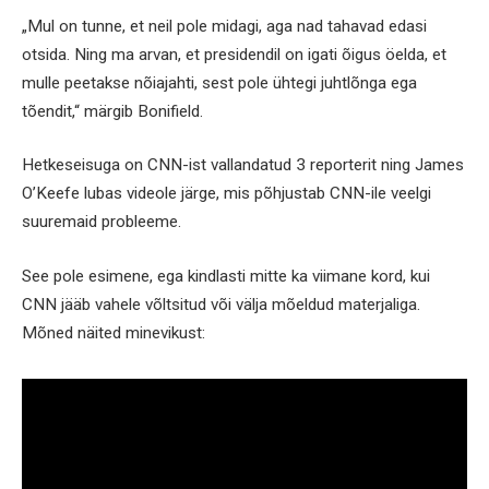
„Mul on tunne, et neil pole midagi, aga nad tahavad edasi
otsida. Ning ma arvan, et presidendil on igati õigus öelda, et
mulle peetakse nõiajahti, sest pole ühtegi juhtlõnga ega
tõendit,“ märgib Bonifield.
Hetkeseisuga on CNN-ist vallandatud 3 reporterit ning James
O’Keefe lubas videole järge, mis põhjustab CNN-ile veelgi
suuremaid probleeme.
See pole esimene, ega kindlasti mitte ka viimane kord, kui
CNN jääb vahele võltsitud või välja mõeldud materjaliga.
Mõned näited minevikust: