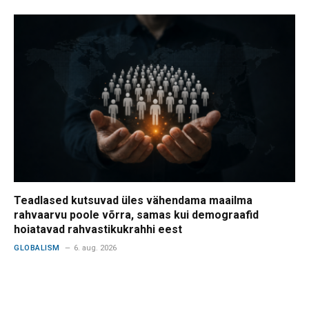
Teadlased kutsuvad üles vähendama maailma
rahvaarvu poole võrra, samas kui demograafid
hoiatavad rahvastikukrahhi eest
GLOBALISM
6. aug. 2026