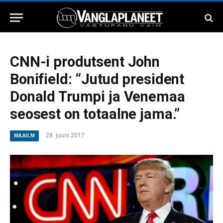
CNN-i produtsent John
Bonifield: “Jutud president
Donald Trumpi ja Venemaa
seosest on totaalne jama.”
28. juuni 2017
MAAILM