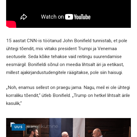
15 aastat CNN-is töötanud John Bonifield tunnistab, et pole
ühtegi tõendit, mis viitaks president Trumpi ja Venemaa
seotusele. Seda kõike tehakse vaid reitingu suurendamise
eesmärgil. Bonifieldi sõnul on meedia lihtsalt äri ja eetikast,
millest ajakirjandustudengitele räägitakse, pole siin haisugi.
„Noh, enamus sellest on praegu jama. Nagu, meil ei ole ühtegi
korraliku tõendit,“ ütleb Bonifield. „Trump on hetkel lihtsalt ärile
kasulik,“
UUS