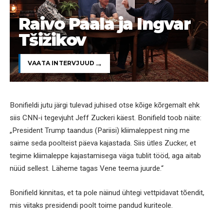
Raivo Paala ja Ingvar
Tšižikov
VAATA INTERVJUUD
Bonifieldi jutu järgi tulevad juhised otse kõige kõrgemalt ehk
siis CNN-i tegevjuht Jeff Zuckeri käest. Bonifield toob näite:
„President Trump taandus (Pariisi) kliimaleppest ning me
saime seda poolteist päeva kajastada. Siis ütles Zucker, et
tegime kliimaleppe kajastamisega väga tublit tööd, aga aitab
nüüd sellest. Läheme tagas Vene teema juurde.“
Bonifield kinnitas, et ta pole näinud ühtegi vettpidavat tõendit,
mis viitaks presidendi poolt toime pandud kuriteole.