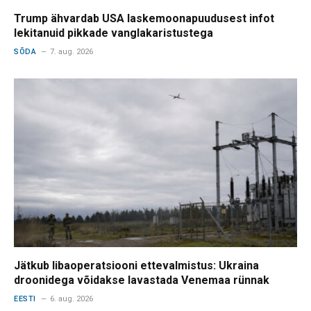
Trump ähvardab USA laskemoonapuudusest infot
lekitanuid pikkade vanglakaristustega
SÕDA
7. aug. 2026
Jätkub libaoperatsiooni ettevalmistus: Ukraina
droonidega võidakse lavastada Venemaa rünnak
EESTI
6. aug. 2026