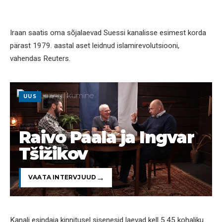
Iraan saatis oma sõjalaevad Suessi kanalisse esimest korda
pärast 1979. aastal aset leidnud islamirevolutsiooni,
vahendas Reuters.
UUS
Raivo Paala ja Ingvar
Tšižikov
VAATA INTERVJUUD
Kanali esindaja kinnitusel sisenesid laevad kell 5.45 kohaliku