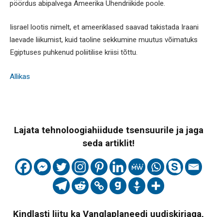
pöördus abipalvega Ameerika Ühendriikide poole.
Iisrael lootis nimelt, et ameeriklased saavad takistada Iraani
laevade liikumist, kuid taoline sekkumine muutus võimatuks
Egiptuses puhkenud poliitilise kriisi tõttu.
Allikas
Lajata tehnoloogiahiidude tsensuurile ja jaga
seda artiklit!
Kindlasti liitu ka Vanglaplaneedi uudiskirjaga,