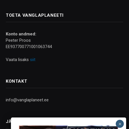
TOETA VANGLAPLANEETI
Konto andmed:
Peeter Proos
EE937700771001063744
Vaata lisaks
siit
KONTAKT
info@vanglaplaneet.ee
JÄLGI SOTSIAALMEEDIAS