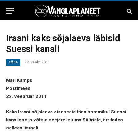
Iraani kaks sõjalaeva läbisid
Suessi kanali
22. veebr. 2011
SÕDA
Mari Kamps
Postimees
22. veebruar 2011
Kaks Iraani sõjalaeva sisenesid täna hommikul Suessi
kanalisse ja võtsid seejärel suuna Süüriale, ärritades
sellega Iisraeli.