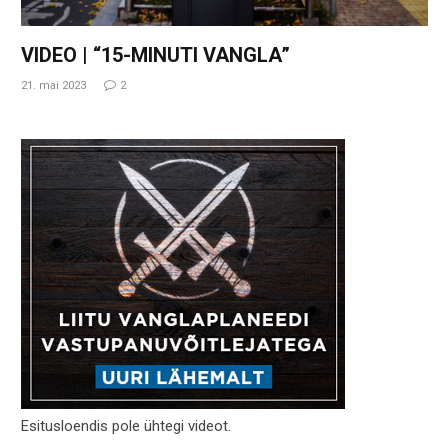
VIDEO | “15-MINUTI VANGLA”
21. mai 2023
2
Esitusloendis pole ühtegi videot.