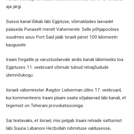
aja järgi.
Suessi kanal lõikab läbi Egiptuse, võimaldades laevadel
pääseda Punaselt merelt Vahemerele. Selle põhjapoolses
suudmes asuv Port Said jääb Israeli piirist 100 kilomeetri
kaugusele.
Iraani fregatile ja varustuslaevale andis kanali läbimiseks loa
Egiptuses 11. veebruaril võimule tulnud relvajõudude
ülemnõukogu.
Iisraeli välisminister Avigdor Lieberman ütles 17. veebruaril,
kui kommenteeris Iraani plaani saata sõjalaevad läbi kanali, et
tegemist on Teherani provokatsiooniga.
Sai teatavaks, et Iisrael, mis pelgab Iraani relvade sattumist
läbi Süüria Liibanoni Hezbollah rühmituse valdusesse,