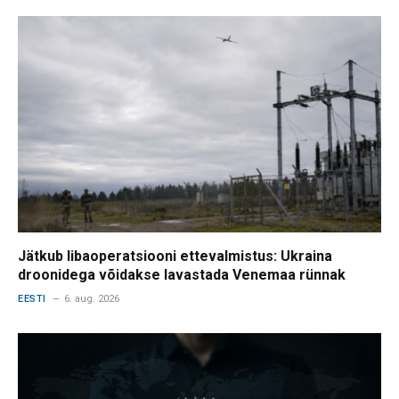
Jätkub libaoperatsiooni ettevalmistus: Ukraina
droonidega võidakse lavastada Venemaa rünnak
EESTI
6. aug. 2026