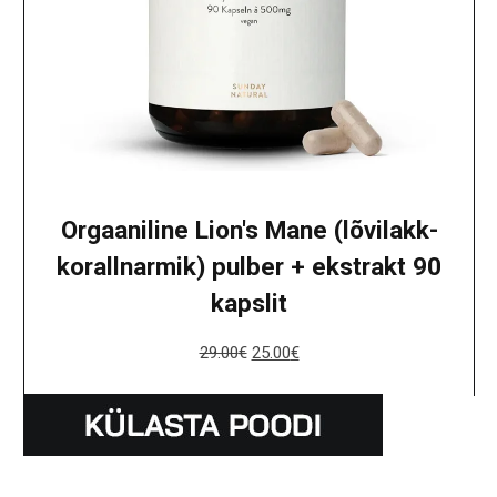
Orgaaniline Lion's Mane (lõvilakk-
korallnarmik) pulber + ekstrakt 90
kapslit
29.00
€
25.00
€