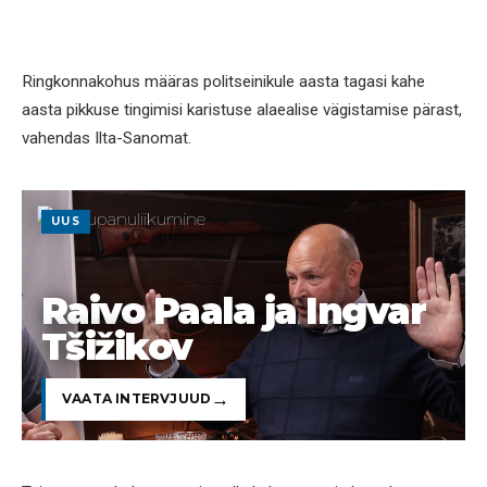
Ringkonnakohus määras politseinikule aasta tagasi kahe
aasta pikkuse tingimisi karistuse alaealise vägistamise pärast,
vahendas Ilta-Sanomat.
UUS
Raivo Paala ja Ingvar
Tšižikov
VAATA INTERVJUUD