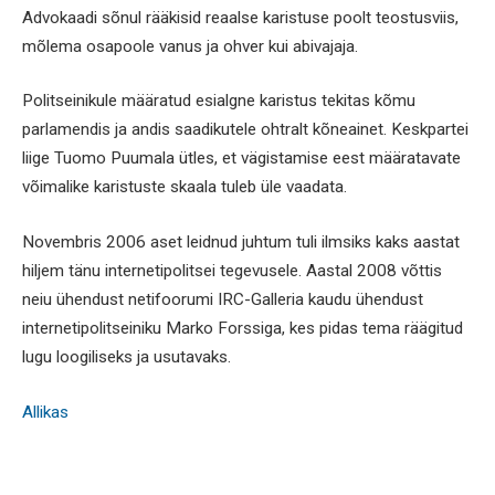
Advokaadi sõnul rääkisid reaalse karistuse poolt teostusviis,
mõlema osapoole vanus ja ohver kui abivajaja.
Politseinikule määratud esialgne karistus tekitas kõmu
parlamendis ja andis saadikutele ohtralt kõneainet. Keskpartei
liige Tuomo Puumala ütles, et vägistamise eest määratavate
võimalike karistuste skaala tuleb üle vaadata.
Novembris 2006 aset leidnud juhtum tuli ilmsiks kaks aastat
hiljem tänu internetipolitsei tegevusele. Aastal 2008 võttis
neiu ühendust netifoorumi IRC-Galleria kaudu ühendust
internetipolitseiniku Marko Forssiga, kes pidas tema räägitud
lugu loogiliseks ja usutavaks.
Allikas