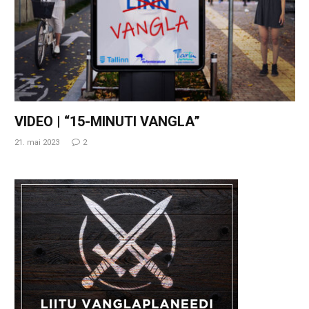
VIDEO | “15-MINUTI VANGLA”
21. mai 2023
2