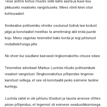
Teise astme kohus muutis selle kahe aasta ja kuue kuu
pikkuseks reaalseks vangistuseks. Mees võeti kinni otse
kohtusaalist.
Keskealise politseiniku ohvriks osutunud tüdruk lasi kodust
jalga ja konstaabel meelitas ta ametimärgi abil enda juurde
koju. Mees vägistas teismelist kaks korda ja tegi juhtunust
mobiiltelefoniga pilte.
Nii ohver kui süüdlane kaevasid ringkonnakohtu otsuse edasi.
Teismelise advokaat Markus Luotola nõudis politseinikule
reaalset vangistust. Ringkonnakohus põhjendas tingimisi
karistust sellega, et see oli konstaabli jaoks esimene taoline
kuritegu.
Luotola väitel ei ole juhtunu tõsidust ja tausta arvesse võttes
piisav põhjendus, et tegemist oli esimese seadusrikkumisega.