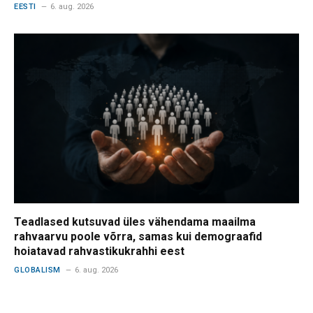
EESTI
6. aug. 2026
Teadlased kutsuvad üles vähendama maailma
rahvaarvu poole võrra, samas kui demograafid
hoiatavad rahvastikukrahhi eest
GLOBALISM
6. aug. 2026