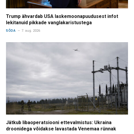
Trump ähvardab USA laskemoonapuudusest infot
lekitanuid pikkade vanglakaristustega
SÕDA
7. aug. 2026
Jätkub libaoperatsiooni ettevalmistus: Ukraina
droonidega võidakse lavastada Venemaa rünnak