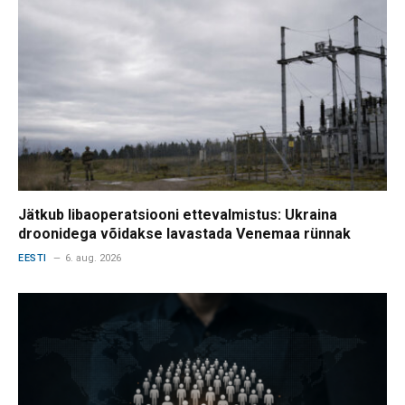
Jätkub libaoperatsiooni ettevalmistus: Ukraina
droonidega võidakse lavastada Venemaa rünnak
EESTI
6. aug. 2026