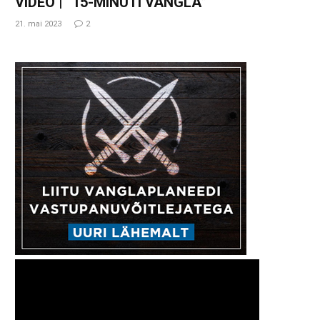
VIDEO | “15-MINUTI VANGLA”
21. mai 2023
2