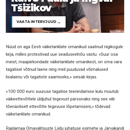
Tšižikov
VAATA INTERVJUUD
Nüüd on aga Eesti väiketanklate omanikud saatnud riigikogule
kirja, milles protestivad uue seaduseelnõu vastu. «Suur osa
meist, maapiirkondade väiketanklate omanikest, on oma vara
tagatisel võtnud laene ning meil puuduvad võimalused
lisalaenu või tagatiste saamiseks,» seisab kirjas.
«100 000 euro suuruse tagatise teenindamise kulu muutub
väikeettevõttele üldjuhul tegevust pärssivaks ning see viib
tõenäoliselt ettevõtte tegevuse lõpetamiseni,» tõdevad
väiketanklate omanikud.
Raplamaa Omavalitsuste Liidu juhatuse esimehe ja Järvakandi