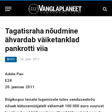
Tagatisraha nõudmine
ähvardab väiketanklad
pankrotti viia
20. jaan. 2011
EESTI
Adele Pao
E24
20. jaanuar 2011
Riigikogus teisele lugemisele tulev seaduseelnõu
nõuab kütusemüüjatelt vähemalt 100 000 euro suurust