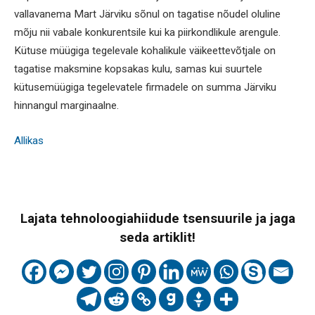
vallavanema Mart Järviku sõnul on tagatise nõudel oluline
mõju nii vabale konkurentsile kui ka piirkondlikule arengule.
Kütuse müügiga tegelevale kohalikule väikeettevõtjale on
tagatise maksmine kopsakas kulu, samas kui suurtele
kütusemüügiga tegelevatele firmadele on summa Järviku
hinnangul marginaalne.
Allikas
Lajata tehnoloogiahiidude tsensuurile ja jaga
seda artiklit!