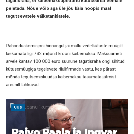
tagatisraha, et käibemaksupetturid kütuseärist eemale
peletada. Nõue võib aga üle jõu käia hoopis maal
tegutsevatele väiketanklatele.
Rahanduskomisjoni hinnangul jäi mullu vedelkütuste müügilt
laekumata ligi 732 miljonit krooni käibemaksu. Maksuameti
arvele kantav 100 000 euro suurune tagatisraha ongi sihitud
kütusemüügiga tegelevate riiulifirmade vastu, kes pärast
mõnda tegutsemiskuud ja käibemaksu tasumata jätmist
areenilt lahkuvad.
UUS
Raivo Paala ja Ingvar