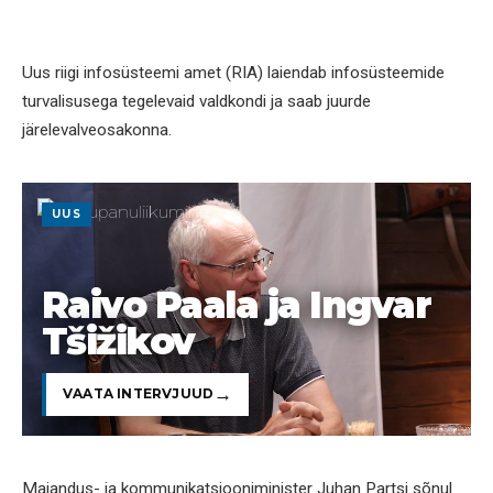
Uus riigi infosüsteemi amet (RIA) laiendab infosüsteemide
turvalisusega tegelevaid valdkondi ja saab juurde
järelevalveosakonna.
UUS
Raivo Paala ja Ingvar
Tšižikov
VAATA INTERVJUUD
Majandus- ja kommunikatsiooniminister Juhan Partsi sõnul