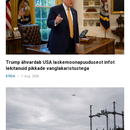
Trump ähvardab USA laskemoonapuudusest infot
lekitanuid pikkade vanglakaristustega
SÕDA
7. aug. 2026