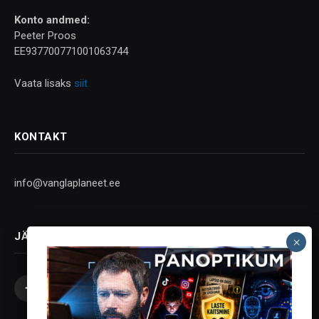
Konto andmed:
Peeter Proos
EE937700771001063744
Vaata lisaks
siit
KONTAKT
info@vanglaplaneet.ee
JÄLGI SOTSIAALMEEDIAS
Facebook
X
Instagram
YouTube
Telegram
(Twitter)