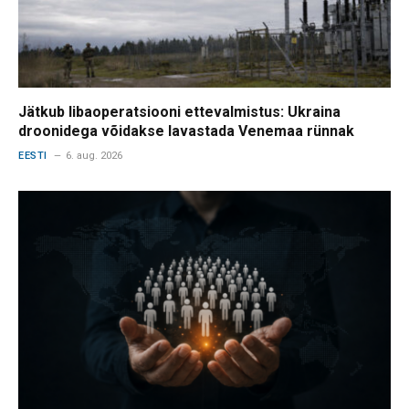
Jätkub libaoperatsiooni ettevalmistus: Ukraina
droonidega võidakse lavastada Venemaa rünnak
EESTI
6. aug. 2026