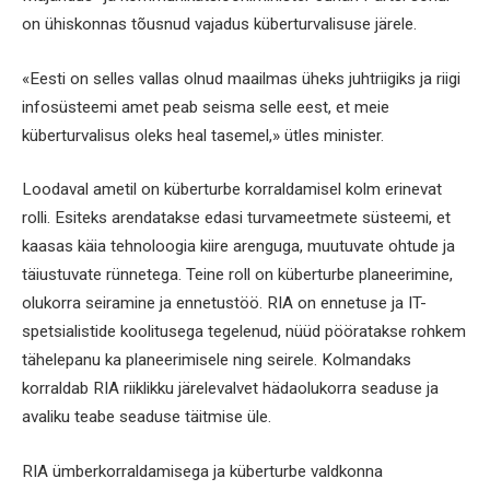
on ühiskonnas tõusnud vajadus küberturvalisuse järele.
«Eesti on selles vallas olnud maailmas üheks juhtriigiks ja riigi
infosüsteemi amet peab seisma selle eest, et meie
küberturvalisus oleks heal tasemel,» ütles minister.
Loodaval ametil on küberturbe korraldamisel kolm erinevat
rolli. Esiteks arendatakse edasi turvameetmete süsteemi, et
kaasas käia tehnoloogia kiire arenguga, muutuvate ohtude ja
täiustuvate rünnetega. Teine roll on küberturbe planeerimine,
olukorra seiramine ja ennetustöö. RIA on ennetuse ja IT-
spetsialistide koolitusega tegelenud, nüüd pööratakse rohkem
tähelepanu ka planeerimisele ning seirele. Kolmandaks
korraldab RIA riiklikku järelevalvet hädaolukorra seaduse ja
avaliku teabe seaduse täitmise üle.
RIA ümberkorraldamisega ja küberturbe valdkonna