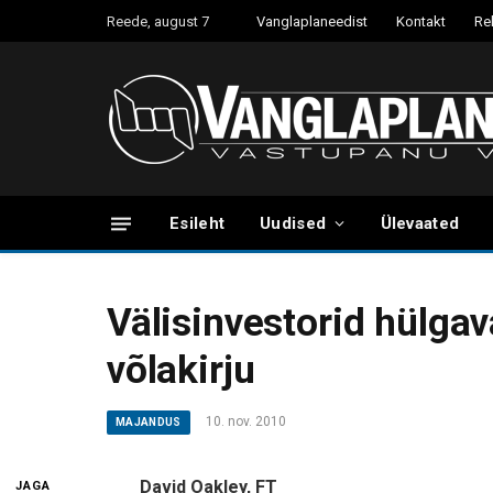
Reede, august 7
Vanglaplaneedist
Kontakt
Re
Esileht
Uudised
Ülevaated
Välisinvestorid hülgav
võlakirju
10. nov. 2010
MAJANDUS
David Oakley, FT
JAGA