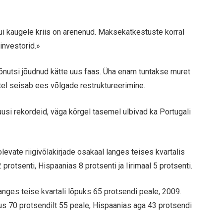
 kui kaugele kriis on arenenud. Maksekatkestuste korral
investorid.»
 sõnutsi jõudnud kätte uus faas. Üha enam tuntakse muret
tel seisab ees võlgade restruktureerimine.
e uusi rekordeid, väga kõrgel tasemel ulbivad ka Portugali
vate riigivõlakirjade osakaal langes teises kvartalis
 protsenti, Hispaanias 8 protsenti ja Iirimaal 5 protsenti.
 langes teise kvartali lõpuks 65 protsendi peale, 2009.
gus 70 protsendilt 55 peale, Hispaanias aga 43 protsendi