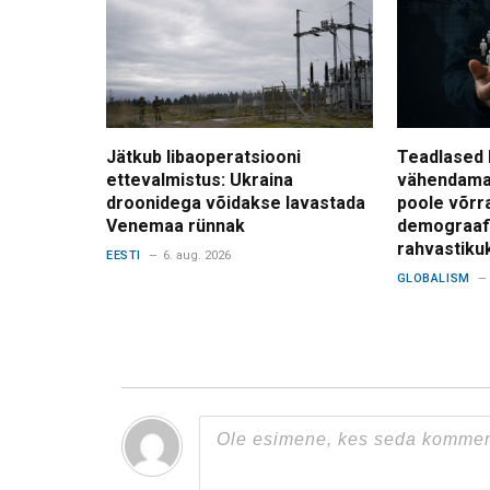
Jätkub libaoperatsiooni
Teadlased 
ettevalmistus: Ukraina
vähendama
droonidega võidakse lavastada
poole võrr
Venemaa rünnak
demograafi
rahvastiku
EESTI
6. aug. 2026
GLOBALISM