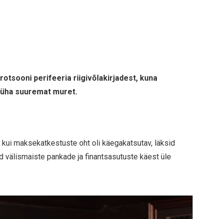
otsooni perifeeria riigivõlakirjadest, kuna
 üha suuremat muret.
s, kui maksekatkestuste oht oli käegakatsutav, läksid
rjad välismaiste pankade ja finantsasutuste käest üle