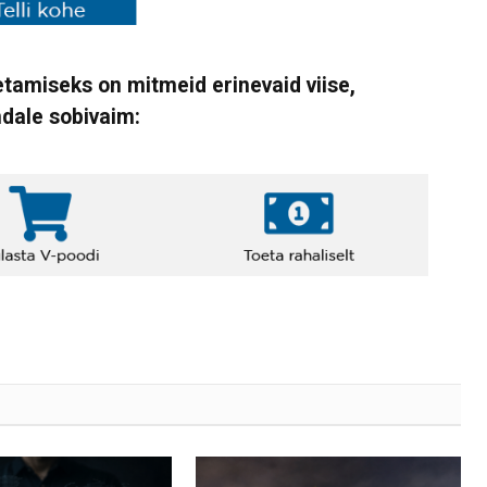
tamiseks on mitmeid erinevaid viise,
ndale sobivaim: