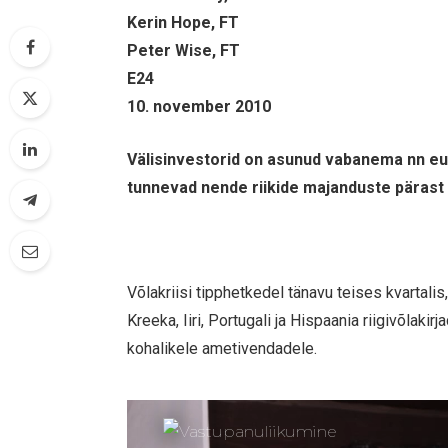
Kerin Hope, FT
Peter Wise, FT
E24
10. november 2010
Välisinvestorid on asunud vabanema nn eur
tunnevad nende riikide majanduste pärast
Võlakriisi tipphetkedel tänavu teises kvartali
Kreeka, Iiri, Portugali ja Hispaania riigivõlaki
kohalikele ametivendadele.