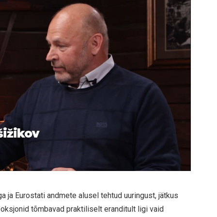
šižikov
 ja Eurostati andmete alusel tehtud uuringust, jätkus
oksjonid tõmbavad praktiliselt eranditult ligi vaid