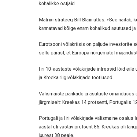
kohalikke ostjaid.
Matrixi strateeg Bill Blain ütles: «See näitab,
kannatavad kõige enam kohalikud asutused ja 
Eurotsooni võlakriisis on paljude investorite
selle pärast, et Euroopa nõrgematel majandus
Iiri 10-aastaste võlakirjade intressid lõid eil
ja Kreeka riigivõlakirjade tootlused.
Välismaiste pankade ja asutuste omanduses ole
järgmiselt: Kreekas 14 protsenti, Portugalis 12
Portugali ja Iiri võlakirjade välismaine osalus
aastal oli vastav protsent 85. Kreekas oli lan
juurest 38 peale.