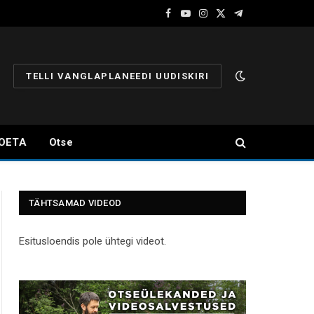
Facebook
YouTube
Instagram
X
Telegram
(Twitter)
TELLI VANGLAPLANEEDI UUDISKIRI
OETA
Otse
TÄHTSAMAD VIDEOD
Esitusloendis pole ühtegi videot.