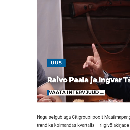
UUS
Raivo Paala ja Ingvar T
VAATA INTERVJUUD
Nagu selgub aga Citigroupi poolt Maailmapanga
trend ka kolmandas kvartalis – riigivõlakirjade 