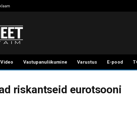
klaam
Video
Vastupanuliikumine
Varustus
E-pood
T
ad riskantseid eurotsooni