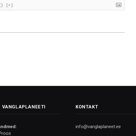
{}
[+]
 VANGLAPLANEETI
KONTAKT
andmed:
info@vanglaplaneet.ee
Proos