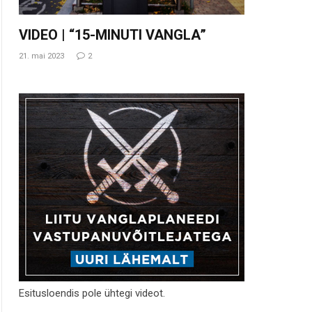
VIDEO | “15-MINUTI VANGLA”
21. mai 2023
2
Esitusloendis pole ühtegi videot.