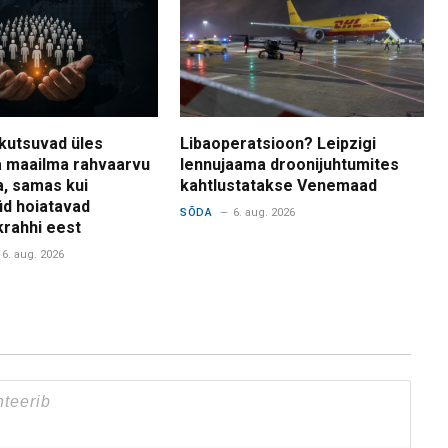
kutsuvad üles
Libaoperatsioon? Leipzigi
 maailma rahvaarvu
lennujaama droonijuhtumites
a, samas kui
kahtlustatakse Venemaad
d hoiatavad
SÕDA
6. aug. 2026
krahhi eest
6. aug. 2026