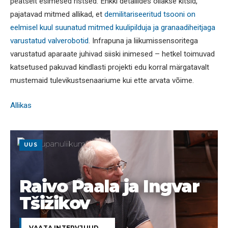
peatselt esimesed ristsed. Ehkki detailides ollakse kitsid,
pajatavad mitmed allikad, et
demilitariseeritud tsooni on
eelmisel kuul suunatud mitmed kuulipilduja ja granaadiheitjaga
varustatud valverobotid
. Infrapuna ja liikumissensoritega
varustatud aparaate juhivad siiski inimesed – hetkel toimuvad
katsetused pakuvad kindlasti projekti edu korral märgatavalt
mustemaid tulevikustsenaariume kui ette arvata võime.
Allikas
UUS
Raivo Paala ja Ingvar
Tšižikov
VAATA INTERVJUUD