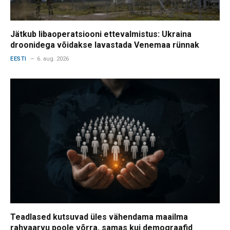
Jätkub libaoperatsiooni ettevalmistus: Ukraina
droonidega võidakse lavastada Venemaa rünnak
EESTI
6. aug. 2026
Teadlased kutsuvad üles vähendama maailma
rahvaarvu poole võrra, samas kui demograafid