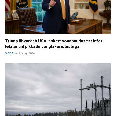
Trump ähvardab USA laskemoonapuudusest infot
lekitanuid pikkade vanglakaristustega
SÕDA
7. aug. 2026