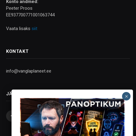
Konto andmed:
Peeter Proos
EE937700771001063744
Vaata lisaks
siit
KONTAKT
info@vanglaplaneet.ee
JÄLGI SOTSIAALMEEDIAS
Facebook
X
Instagram
YouTube
Telegram
(Twitter)