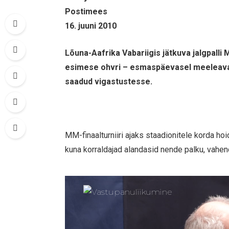
Postimees
16. juuni 2010
Lõuna-Aafrika Vabariigis jätkuva jalgpalli 
esimese ohvri – esmaspäevasel meeleaval
saadud vigastustesse.
MM-finaalturniiri ajaks staadionitele korda ho
kuna korraldajad alandasid nende palku, vahe