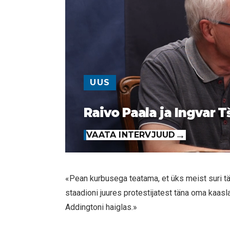
UUS
Raivo Paala ja Ingvar T
VAATA INTERVJUUD
«Pean kurbusega teatama, et üks meist suri 
staadioni juures protestijatest täna oma kaasl
Addingtoni haiglas.»