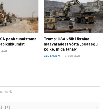
USA peab tunnistama
Trump: USA võib Ukraina
 läbikukkumist
maavaradest võtta „peaaegu
kõike, mida tahab”
. 2026
GLOBALISM
3. aug. 2026
{}
[+]