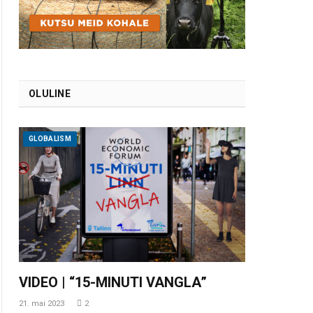
OLULINE
GLOBALISM
VIDEO | “15-MINUTI VANGLA”
21. mai 2023
2