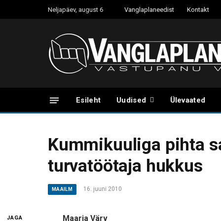
Neljapäev, august 6
Vanglaplaneedist
Kontakt
Esileht
Uudised
Ülevaated
Kummikuuliga pihta s
turvatöötaja hukkus
16. juuni 2010
MAAILM
Maarja Värv
JAGA