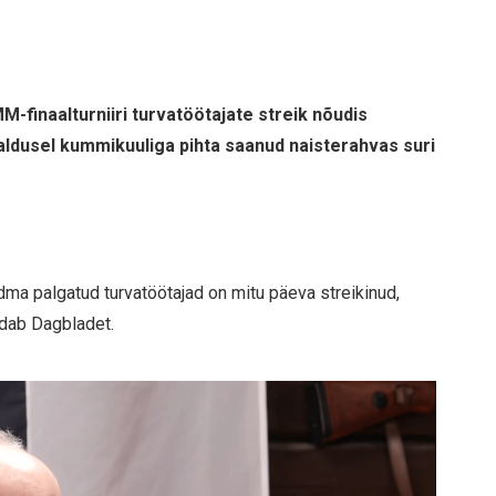
MM-finaalturniiri turvatöötajate streik nõudis
dusel kummikuuliga pihta saanud naisterahvas suri
idma palgatud turvatöötajad on mitu päeva streikinud,
ndab Dagbladet.