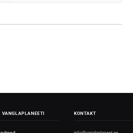
 VANGLAPLANEETI
KONTAKT
andmed:
info@vanglaplaneet.ee