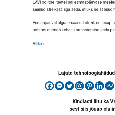
LAVi politsei teatel sai esmaspäevase meelea
saanud streikijat, aga seda, et üks neist nüüd h
Esmaspäeval alguse saanud streik on tasapisi 
politsei mitmes kohas korrahoidmise enda pe
Allikas
Lajata tehnoloogiahiidude
Kindlasti liitu ka 
sest siis jõuab oluli