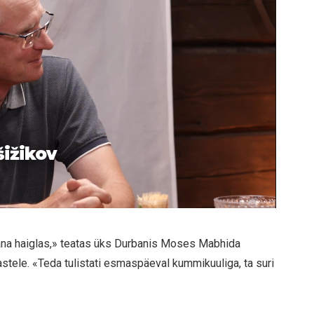
šižikov
täna haiglas,» teatas üks Durbanis Moses Mabhida
astele. «Teda tulistati esmaspäeval kummikuuliga, ta suri