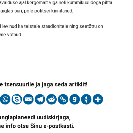
valduse ajal kergemalt viga neli kummikuulidega pihta
aiglas suri, pole politsei kinnitanud.
levinud ka teistele staadionitele ning seetõttu on
ale võtnud.
 tsensuurile ja jaga seda artiklit!
Vanglaplaneedi uudiskirjaga,
ne info otse Sinu e-postkasti.