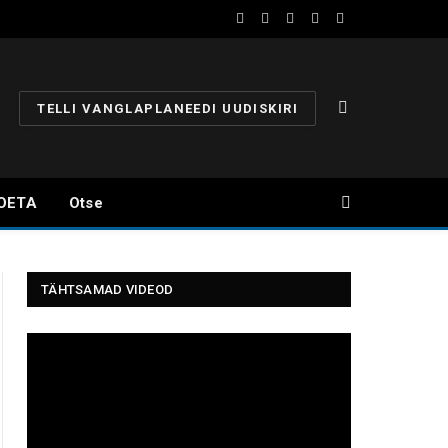
Facebook
YouTube
Instagram
X
Telegram
(Twitter)
TELLI VANGLAPLANEEDI UUDISKIRI
OETA
Otse
TÄHTSAMAD VIDEOD