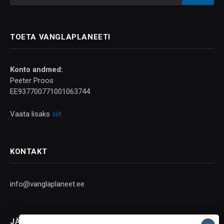
TOETA VANGLAPLANEETI
Konto andmed:
Peeter Proos
EE937700771001063744
Vaata lisaks
siit
KONTAKT
info@vanglaplaneet.ee
JÄLGI SOTSIAALMEEDIAS