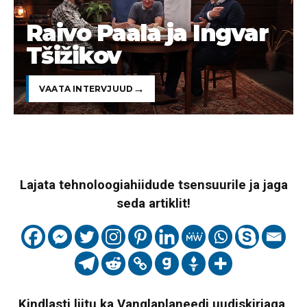
Raivo Paala ja Ingvar
Tšižikov
VAATA INTERVJUUD
Lajata tehnoloogiahiidude tsensuurile ja jaga
seda artiklit!
Kindlasti liitu ka Vanglaplaneedi uudiskirjaga,