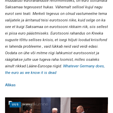
muudatusi eurorahanduse reformimiseks, on euro sõltumata
Saksamaa tegevusest hukas. Vähemalt sellisel kujul nagu
eurot seni teati. Merkeli tegevus on olnud vastumeelne tema
valijatele ja ärritanud teisi eurotsooni riike, kuid selge on ka
see et kuigi Saksamaa on eurotsooni rikkaim riik, siis sellest
ei piisa euro päästmiseks. Eurotsooni rahandus on Kreeka
suguste tõttu sellises kriisis, et isegi hiljuti loodud kriisifond
ei lahenda probleeme , vaid lükkab neid vaid veidi edasi.
Oodata on ühe või mitme riigi lahkumist eurotsoonist ja
räägitakse jutte uue tugeva raha loomist, milles osaleks
ainult rikkad Lääne-Euroopa riigid.
Whatever Germany does,
the euro as we know it is dead
Allikas
UUS