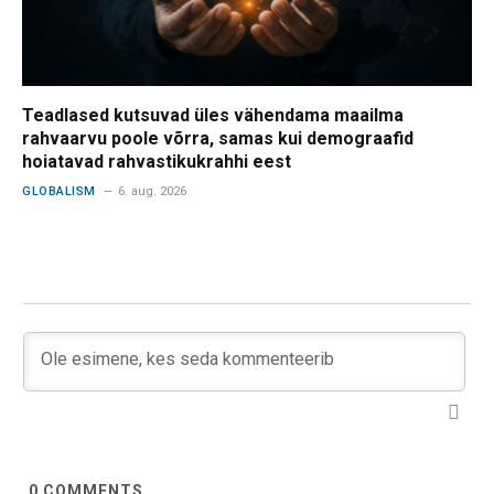
Teadlased kutsuvad üles vähendama maailma
rahvaarvu poole võrra, samas kui demograafid
hoiatavad rahvastikukrahhi eest
GLOBALISM
6. aug. 2026
0
COMMENTS