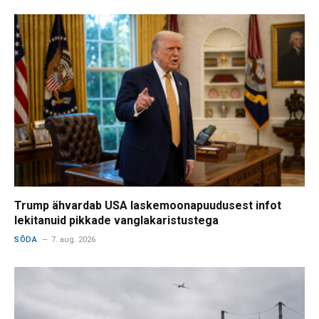
Trump ähvardab USA laskemoonapuudusest infot
lekitanuid pikkade vanglakaristustega
SÕDA
7. aug. 2026