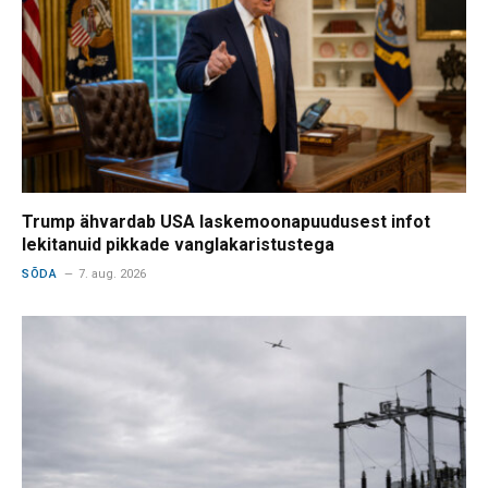
Trump ähvardab USA laskemoonapuudusest infot
lekitanuid pikkade vanglakaristustega
SÕDA
7. aug. 2026