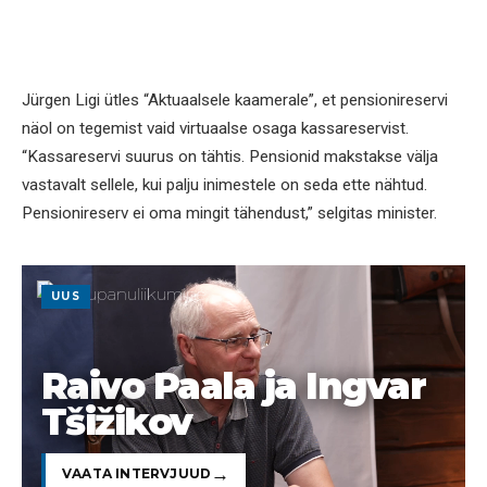
Jürgen Ligi ütles “Aktuaalsele kaamerale”, et pensionireservi
näol on tegemist vaid virtuaalse osaga kassareservist.
“Kassareservi suurus on tähtis. Pensionid makstakse välja
vastavalt sellele, kui palju inimestele on seda ette nähtud.
Pensionireserv ei oma mingit tähendust,” selgitas minister.
UUS
Raivo Paala ja Ingvar
Tšižikov
VAATA INTERVJUUD