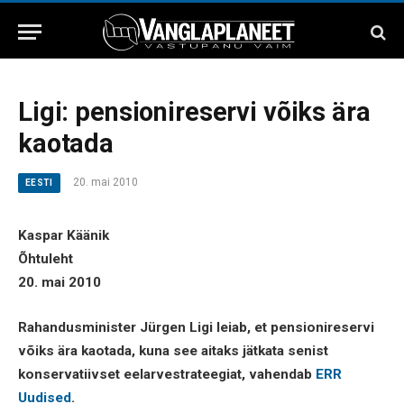
Ligi: pensionireservi võiks ära
kaotada
20. mai 2010
EESTI
Kaspar Käänik
Õhtuleht
20. mai 2010
Rahandusminister Jürgen Ligi leiab, et pensionireservi
võiks ära kaotada, kuna see aitaks jätkata senist
konservatiivset eelarvestrateegiat, vahendab
ERR
Uudised
.