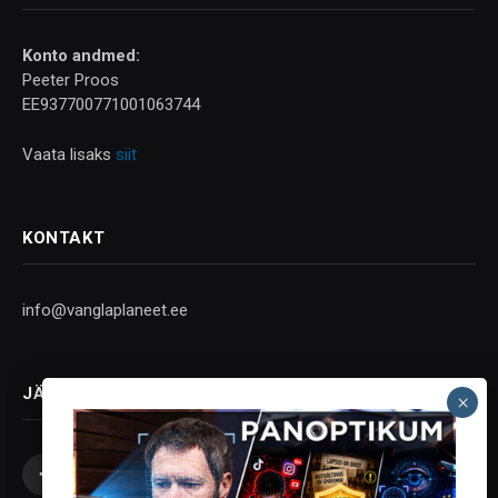
Konto andmed:
Peeter Proos
EE937700771001063744
Vaata lisaks
siit
KONTAKT
info@vanglaplaneet.ee
JÄLGI SOTSIAALMEEDIAS
Facebook
X
Instagram
YouTube
Telegram