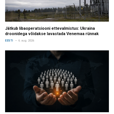
Jätkub libaoperatsiooni ettevalmistus: Ukraina
droonidega võidakse lavastada Venemaa rünnak
EESTI
6. aug. 2026