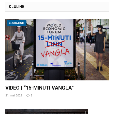
OLULINE
GLOBALISM
VIDEO | “15-MINUTI VANGLA”
21. mai 2023
2