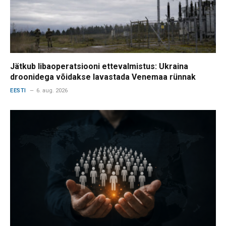
Jätkub libaoperatsiooni ettevalmistus: Ukraina
droonidega võidakse lavastada Venemaa rünnak
EESTI
6. aug. 2026