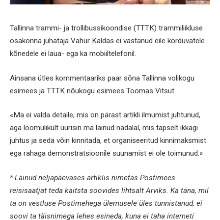
Tallinna trammi- ja trollibussikoondise (TTTK) trammiliikluse
osakonna juhataja Vahur Kaldas ei vastanud eile korduvatele
kõnedele ei laua- ega ka mobiiltelefonil.
Ainsana ütles kommentaariks paar sõna Tallinna volikogu
esimees ja TTTK nõukogu esimees Toomas Vitsut.
«Ma ei valda detaile, mis on pärast artikli ilmumist juhtunud,
aga loomulikult uurisin ma läinud nädalal, mis täpselt ikkagi
juhtus ja seda võin kinnitada, et organiseeritud kinnimaksmist
ega rahaga demonstratsioonile suunamist ei ole toimunud.»
* Läinud neljapäevases artiklis nimetas Postimees
reisisaatjat teda kaitsta soovides lihtsalt Arviks. Ka täna, mil
ta on vestluse Postimehega ülemusele üles tunnistanud, ei
soovi ta täisnimega lehes esineda, kuna ei taha interneti