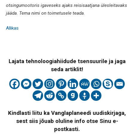
otsingumootoris igaveseks ajaks reisisaatjana ülesleitavaks
jääda. Tema nimi on toimetusele teada.
Allikas
Lajata tehnoloogiahiidude tsensuurile ja jaga
seda artiklit!
Kindlasti liitu ka Vanglaplaneedi uudiskirjaga,
sest siis jõuab oluline info otse Sinu e-
postkasti.