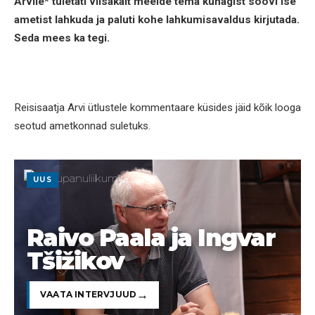
Arvile* tuletati viisakalt meelde tema kunagist soovi ise
ametist lahkuda ja paluti kohe lahkumisavaldus kirjutada.
Seda mees ka tegi.
Reisisaatja Arvi ütlustele kommentaare küsides jäid kõik looga
seotud ametkonnad suletuks.
UUS
Raivo Paala ja Ingvar
Tšižikov
VAATA INTERVJUUD