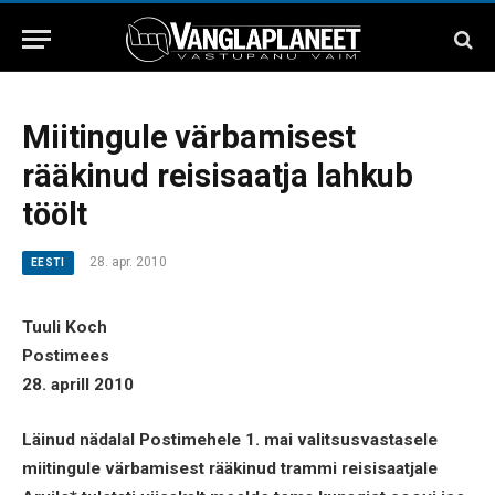
Miitingule värbamisest
rääkinud reisisaatja lahkub
töölt
28. apr. 2010
EESTI
Tuuli Koch
Postimees
28. aprill 2010
Läinud nädalal Postimehele 1. mai valitsusvastasele
miitingule värbamisest rääkinud trammi reisisaatjale