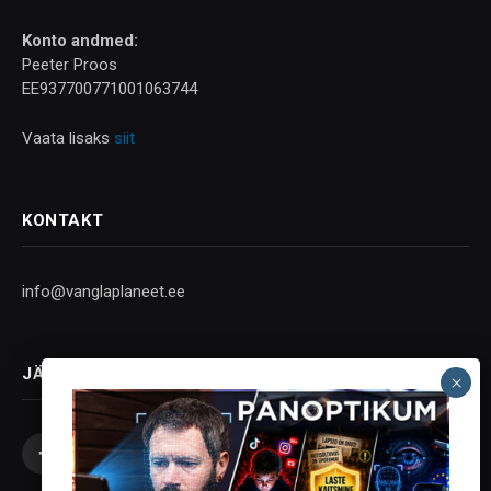
Konto andmed:
Peeter Proos
EE937700771001063744
Vaata lisaks
siit
KONTAKT
info@vanglaplaneet.ee
JÄLGI SOTSIAALMEEDIAS
Facebook
X
Instagram
YouTube
Telegram
(Twitter)