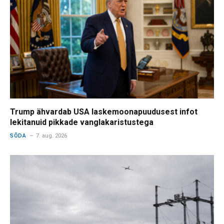
Trump ähvardab USA laskemoonapuudusest infot
lekitanuid pikkade vanglakaristustega
SÕDA
7. aug. 2026