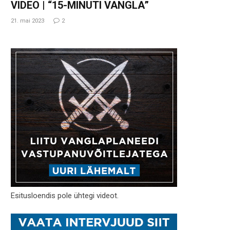
VIDEO | “15-MINUTI VANGLA”
21. mai 2023
2
Esitusloendis pole ühtegi videot.