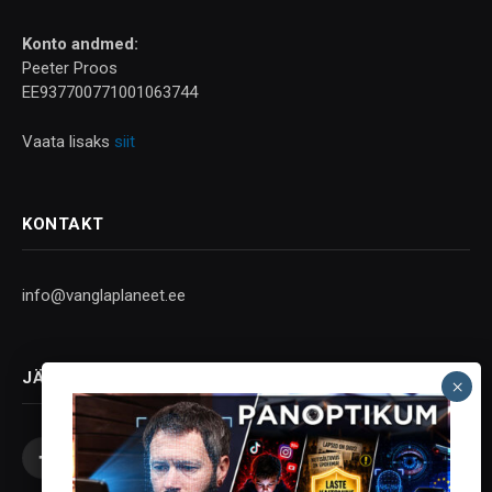
Konto andmed:
Peeter Proos
EE937700771001063744
Vaata lisaks
siit
KONTAKT
info@vanglaplaneet.ee
JÄLGI SOTSIAALMEEDIAS
Facebook
X
Instagram
YouTube
Telegram
(Twitter)