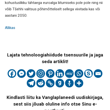
kohustuslikku tähtaega euroalga liitumiseks pole pole ning nii
võib Tšehhi valitsus põhimõtteliselt sellega viivitada kas või
aastani 2050.
Allikas
Lajata tehnoloogiahiidude tsensuurile ja jaga
seda artiklit!
Kindlasti liitu ka Vanglaplaneedi uudiskirjaga,
sest siis jõuab oluline info otse Sinu e-