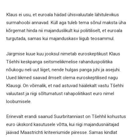
Klaus ei usu, et euroala hädad ühisvaluutale lähitulevikus
surmahoobi annavad. Küll aga tuleb tema sõnul maksta üha
kõrgemat hinda nii majanduslikult kui poliitiliselt, et euroala
turgutada, samas kui majanduskasv liigub teosammul.
Järgmise kuue kuu jooksul nimetab euroskeptikust Klaus
Tšehhi keskpanga seitsmeliikmelise rahanduspoliitika
nõukogu neli uut liiget, nende hulgas panga juhi ja asejuhi.
Uued liikmed saavad ilmselt olema euroskeptilised nagu
Klausgi. On võimalik, et nad astuvad häälekalt vastu Tšehhi
valuutast ja riigi sõltumatust rahapoliitikast euro nimel
loobumisele.
Erinevalt erandi saanud Suurbritanniast on Tšehhil kohustus
euro ükskord kasutusele võtta, kui riigi majandusnäitajad
jäävad Maastrichti kriteeriumide piiresse. Samas kindlat