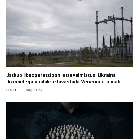
Jätkub libaoperatsiooni ettevalmistus: Ukraina
droonidega võidakse lavastada Venemaa rünnak
EESTI
6. aug. 2026