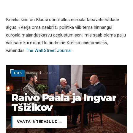
Kreeka kriis on Klausi sõnul alles euroala tabavate hädade
algus. «Kerja oma naabrilt» poliitika viib tema hinnangul
euroala majanduskasvu aeglustumiseni, mis saab olema palju
valusam kui miljardite andmine Kreeka abistamiseks,
vahendas
The Wall Street Journal
.
UUS
Raivo Paala ja Ingvar
Tšižikov
VAATA INTERVJUUD