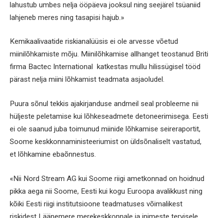
lahustub umbes nelja ööpäeva jooksul ning seejärel tsüaniid
lahjeneb meres ning tasapisi hajub.»
Kemikaalivaatide riskianalüüsis ei ole arvesse võetud
miinilõhkamiste mõju. Miinilõhkamise allhanget teostanud Briti
firma Bactec International katkestas mullu hilissügisel tööd
pärast nelja miini lõhkamist teadmata asjaoludel.
Puura sõnul tekkis ajakirjanduse andmeil seal probleeme nii
hüljeste peletamise kui lõhkeseadmete detoneerimisega. Eesti
ei ole saanud juba toimunud miinide lõhkamise seireraportit,
Soome keskkonnaministeeriumist on üldsõnaliselt vastatud,
et lõhkamine ebaõnnestus.
«Nii Nord Stream AG kui Soome riigi ametkonnad on hoidnud
pikka aega nii Soome, Eesti kui kogu Euroopa avalikkust ning
kõiki Eesti riigi institutsioone teadmatuses võimalikest
riskidest Läänemere merekeskkonnale ja inimeste tervisele,