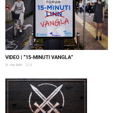
VIDEO | “15-MINUTI VANGLA”
21. mai 2023
2