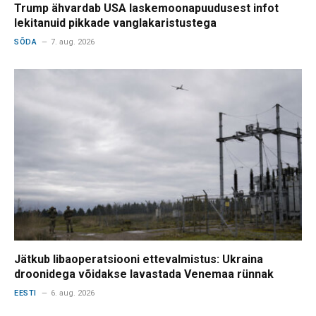
Trump ähvardab USA laskemoonapuudusest infot
lekitanuid pikkade vanglakaristustega
SÕDA
7. aug. 2026
Jätkub libaoperatsiooni ettevalmistus: Ukraina
droonidega võidakse lavastada Venemaa rünnak
EESTI
6. aug. 2026