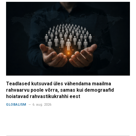
Teadlased kutsuvad üles vähendama maailma
rahvaarvu poole võrra, samas kui demograafid
hoiatavad rahvastikukrahhi eest
GLOBALISM
6. aug. 2026