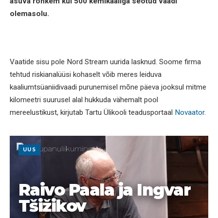
asuva rohkem kui 500 kemikaaliga seotud vaadi
olemasolu.
Vaatide sisu pole Nord Stream uurida lasknud. Soome firma
tehtud riskianalüüsi kohaselt võib meres leiduva
kaaliumtsüaniidivaadi purunemisel mõne päeva jooksul mitme
kilomeetri suurusel alal hukkuda vähemalt pool
mereelustikust, kirjutab Tartu Ülikooli teadusportaal
Novaator
.
UUS
Raivo Paala ja Ingvar
Tšižikov