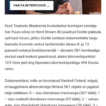
VAATA INTERVJUUD
Eesti Teaduste Akadeemia looduskaitse komisjoni esindaja
Ivar Puura sõnul on Nord Stream AG püüdnud Eestile pakkuda
«põrsast torus», jättes Eestile esitatud dokumentidele targu
lisamata Soomele veeloa taotlemiseks tänavu 8. ja 13.
jaanuaril esitatud lisadokumendid – ülevaate 581 kemikaaliga
seotud vaadi levikust gaasitrassil, alates kilomeetripunktist
123 Vene piiril ning lõpetades kilomeetripunktiga 498 Rootsi
vetes.
Dokumentidest, mille on koostanud Ramboll Finland, selgub,
et kaugjuhitava allveerobotiga filmitud 581 objekti on jagatud
nelja riskiklassi: 0 – sisu ühenduses mereveega (367 tükki); 1
– sisu osaliselt ühenduses mereveega (93 tükki), 2 – seinas
auke, sisu tõenäoliselt ühenduses mereveega (39 tükki), 3 –