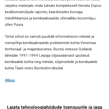
varjates materjale, mida tulnuks kompleksselt hinnata Espoo
keskkonnamõjude raportis, kaardistades korraga
miinilõhkamise ja kemikaalivaatide võimalikku koosmõju,»
ütles Puura.
Tema sõnul on samuti puudulik informatsioon miinide ja
merepõhja kemikaalivaatide probleemide kohta Venemaa
territoriaal- ja majandusvetes, Rootsi vetesse Gotlandi
lähedale 1991-1994 Liepaja sõjasadamast uputatud
kemikaalide kohta ning miinide, sõjamürkide ja kemikaalide
kohta Taani vetes Bornholmi lähedal.
Allikas
Lajata tehnoloogiahiidude tsensuurile ja jaga