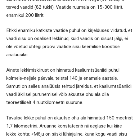
terved vaadid (82 tükki). Vaatide ruumala on 15-300 liitrit,
enamikul 200 liitrit.
Ehkki enamiku katkiste vaatide puhul on kirjelduses viidatud, et
vaadi sisu on osaliselt lekkinud, kuid vaadis on sisust jälgi, ei
ole võetud ühtegi proovi vaatide sisu keemilise koostise
analüüsiks.
Ainete lekkimiskiirust on hinnatud kaaliumtsüaniidi puhul
kolmele-neljale päevale, teistel 140 ja enamale aastale.
Samuti on selles analüüsis tehtud järeldus, et kaaliumtsüaniidi
vaadi äkilisel purunemisel võib akuutse ohu ala olla
teoreetiliselt 4 ruutkilomeetri suurune.
Tavalise lekke puhul on akuutse ohu ala hinnatud 150 meetrist
1,7 kilomeetrini. Aruanne konstateerib nii aeglase kui kiire
lekke kohta: «Mõju on siiski lühiajaline, kuna kogu vaadi sisu