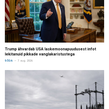
Trump ähvardab USA laskemoonapuudusest infot
lekitanuid pikkade vanglakaristustega
SÕDA
7. aug. 2026