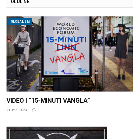
OLULINE
GLOBALISM
VIDEO | “15-MINUTI VANGLA”
21. mai 2023
2