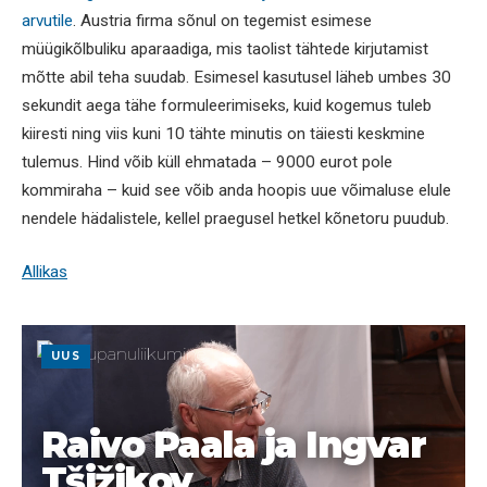
arvutile
. Austria firma sõnul on tegemist esimese
müügikõlbuliku aparaadiga, mis taolist tähtede kirjutamist
mõtte abil teha suudab. Esimesel kasutusel läheb umbes 30
sekundit aega tähe formuleerimiseks, kuid kogemus tuleb
kiiresti ning viis kuni 10 tähte minutis on täiesti keskmine
tulemus. Hind võib küll ehmatada – 9000 eurot pole
kommiraha – kuid see võib anda hoopis uue võimaluse elule
nendele hädalistele, kellel praegusel hetkel kõnetoru puudub.
Allikas
UUS
Raivo Paala ja Ingvar
Tšižikov