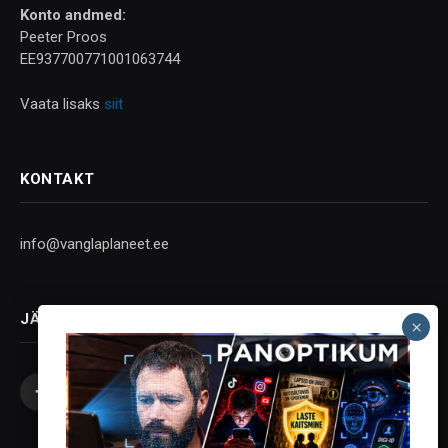
Konto andmed:
Peeter Proos
EE937700771001063744
Vaata lisaks
siit
KONTAKT
info@vanglaplaneet.ee
JÄLGI SOTSIAALMEEDIAS
Facebook
X
Instagram
YouTube
Telegram
(Twitter)