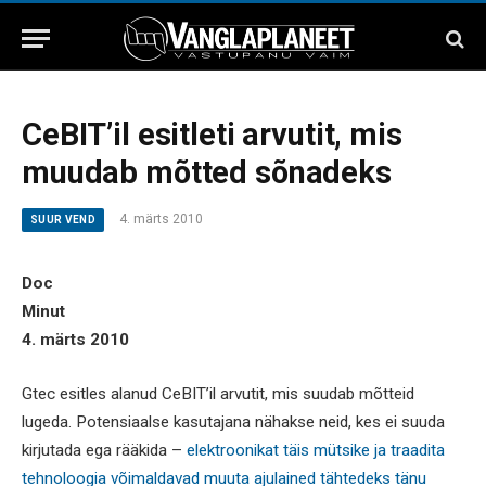
CeBIT’il esitleti arvutit, mis
muudab mõtted sõnadeks
4. märts 2010
SUUR VEND
Doc
Minut
4. märts 2010
Gtec esitles alanud CeBIT’il arvutit, mis suudab mõtteid
lugeda. Potensiaalse kasutajana nähakse neid, kes ei suuda
kirjutada ega rääkida –
elektroonikat täis mütsike ja traadita
tehnoloogia võimaldavad muuta ajulained tähtedeks tänu